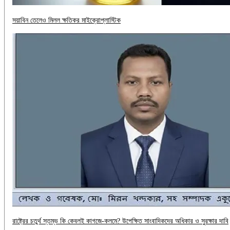
সয়াবিন তেলেও মিলল ক্ষতিকর মাইক্রোপ্লাস্টিক
রাষ্ট্রের চতুর্থ স্তম্ভ কি কেবলই কাগজে-কলমে? উপেক্ষিত সাংবাদিকদের অধিকার ও সুরক্ষার দাবি