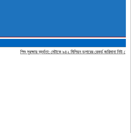
শিশু সুরক্ষায় ব্যর্থতা: মেটাকে ৯৪২ মিলিয়ন ডলারের রেকর্ড জরিমানা নিউ মেক্সিকোর আদালত