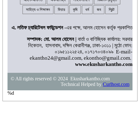
সাহিত্য ও শিক্ষাঙ্গন
ফিচার
কৃষি
ধর্ম
জব
প্রিন্ট
এ. লতিফ চ্যারিটেবল ফাউন্ডেশন
-এর পক্ষে, আলম হোসেন কর্তৃক প্রকাশিত
সম্পাদক: মো. আলম হোসেন |
বার্তা ও বাণিজ্যিক কার্যালয়: সরদার
নিকেতন, হাসনাবাদ, দক্ষিন কেরানীগঞ্জ, ঢাকা-১৩১১ | মুঠো ফোন:
০১৯৫১১২২৫২৪, ০১৭১৭০৩৪০৯৯ E-mail-
ekantho24@gmail.com, ekontho@gmail.com.
www.ekusharkantho.com
© All rights reserved © 2024 Ekusharkantho.com
Technical Helped by
Curlhost.com
%d