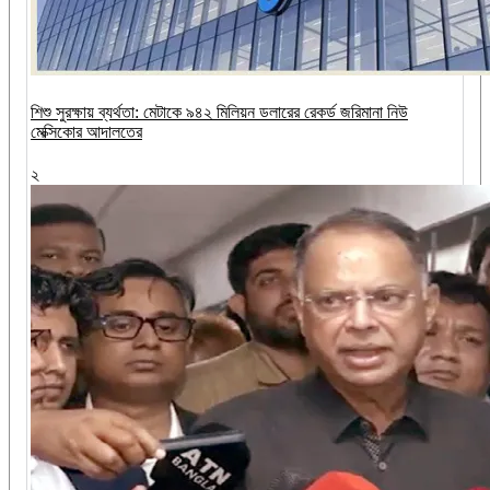
শিশু সুরক্ষায় ব্যর্থতা: মেটাকে ৯৪২ মিলিয়ন ডলারের রেকর্ড জরিমানা নিউ
মেক্সিকোর আদালতের
২