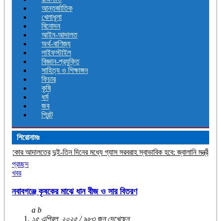
আন্তর্জাতিক
খেলাধূলা
বিনোদন
আইন-আদালত
অর্থ-বাণিজ্য
লাইফস্টাইল
বিজ্ঞান-প্রযুক্তি
সাহিত্য ও শিক্ষাঙ্গন
ফিচার
কৃষি
ধর্ম
জব
প্রিন্ট
শিরোনামঃ
ালতের
দুই-তিন দিনের মধ্যে গ্যাস সরবরাহ স্বাভাবিক হবে: জ্বালানি মন্ত্রী
জীবিত অবস্থায় নি
প্রচ্ছদ
খবর
নবাবগঞ্জে কৃষকের মাঝে ধান বীজ ও সার বিতরণ
a b
১৫ এপ্রিল, ২০২৫ / ৯৮৩ জন দেখেছেন