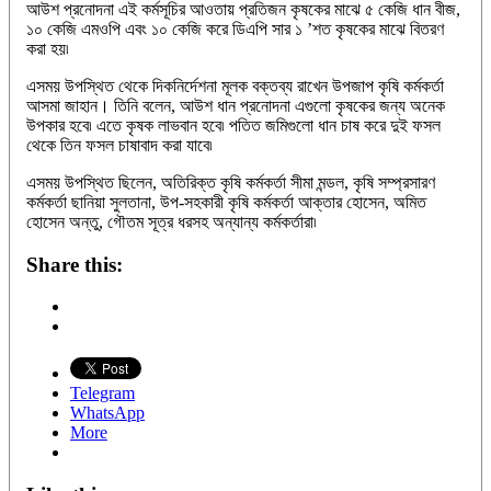
আউশ প্রনোদনা এই কর্মসূচির আওতায় প্রতিজন কৃষকের মাঝে ৫ কেজি ধান বীজ,
১০ কেজি এমওপি এবং ১০ কেজি করে ডিএপি সার ১ ’শত কৃষকের মাঝে বিতরণ
করা হয়৷
এসময় উপস্থিত থেকে দিকনির্দেশনা মূলক বক্তব্য রাখেন উপজাপ কৃষি কর্মকর্তা
আসমা জাহান। তিনি বলেন, আউশ ধান প্রনোদনা এগুলো কৃষকের জন্য অনেক
উপকার হবে৷ এতে কৃষক লাভবান হবে৷ পতিত জমিগুলো ধান চাষ করে দুই ফসল
থেকে তিন ফসল চাষাবাদ করা যাবে৷
এসময় উপস্থিত ছিলেন, অতিরিক্ত কৃষি কর্মকর্তা সীমা মন্ডল, কৃষি সম্প্রসারণ
কর্মকর্তা ছানিয়া সুলতানা, উপ-সহকারী কৃষি কর্মকর্তা আক্তার হোসেন, অমিত
হোসেন অন্তু, গৌতম সূত্র ধরসহ অন্যান্য কর্মকর্তারা৷
Share this:
Telegram
WhatsApp
More