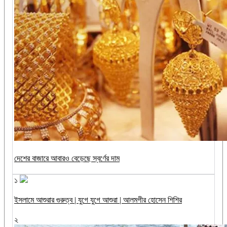
দেশের বাজারে আবারও বেড়েছে স্বর্ণের দাম
১
ইসলামে আশুরার গুরুত্ব | যুগে যুগে আশুরা | আলমগীর হোসেন শিশির
২