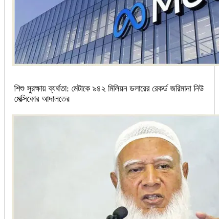
শিশু সুরক্ষায় ব্যর্থতা: মেটাকে ৯৪২ মিলিয়ন ডলারের রেকর্ড জরিমানা নিউ
মেক্সিকোর আদালতের