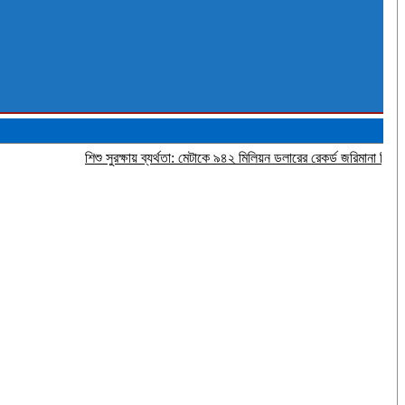
শিশু সুরক্ষায় ব্যর্থতা: মেটাকে ৯৪২ মিলিয়ন ডলারের রেকর্ড জরিমানা নিউ মেক্সিকোর আ