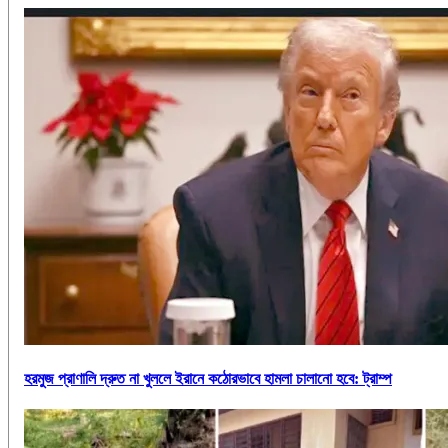
হরমুজ প্রাণালি দ্রুত না খুললে ইরানে কঠোরভাবে হামলা চালানো হবে: ট্রাম্প