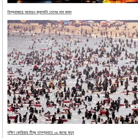
বিশ্ববাজারে আবারও জ্বালানি তেলের দাম কমল
দক্ষিণ কোরিয়ায় তীব্র তাপপ্রবাহে ১৬ জনের মৃত্যু