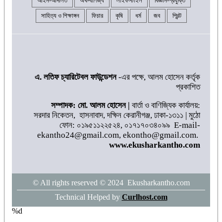
আইন-আদালত
অর্থ-বাণিজ্য
লাইফস্টাইল
বিজ্ঞান-প্রযুক্তি
সাহিত্য ও শিক্ষাঙ্গন
ফিচার
কৃষি
ধর্ম
জব
প্রিন্ট
শব্দদূষণ নিয়ন্ত্রণে কঠোরভাবে
বাস্তবায়নের উদ্যোগ নিয়েছে সরকার
৮
সাদ্দাম-ইনানকে ফোনে হামলার নির্দেশ
এ. লতিফ চ্যারিটেবল ফাউন্ডেশন
-এর পক্ষে, আলম হোসেন কর্তৃক
দেন ওবায়দুল কাদের
৯
প্রকাশিত
সম্পাদক: মো. আলম হোসেন |
বার্তা ও বাণিজ্যিক কার্যালয়:
সরদার নিকেতন, হাসনাবাদ, দক্ষিন কেরানীগঞ্জ, ঢাকা-১৩১১ | মুঠো
দেশের বাজারে আবারও বেড়েছে স্বর্ণের
ফোন: ০১৯৫১১২২৫২৪, ০১৭১৭০৩৪০৯৯ E-mail-
দাম
১০
ekantho24@gmail.com, ekontho@gmail.com.
www.ekusharkantho.com
ইসলামে আশুরার গুরুত্ব | যুগে যুগে
আশুরা | আলমগীর হোসেন শিশির
১
© All rights reserved © 2024 Ekusharkantho.com
Technical Helped by
Curlhost.com
মহান মে দিবসে শ্রমিকের অধিকার
সংরক্ষিত হোক
%d
২