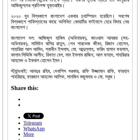
আজিজুলদের প্রতিপক্ষ যুক্তরাষ্ট্র।
২০২০ যুব বিশ্বকাপে বাংলাদেশ একবার চ্যাম্পিয়ন হয়েছিল। সবশেষ
বিশ্বকাপে পাকিস্তানের কাছে অলিখিত কোয়ার্টার ফাইনালে হেরে বিদায় নেয়
বাংলাদেশ।
বাংলাদেশ দল: আজিজুল হাকিম (অধিনায়ক), জাওয়াদ আবরার (সহ-
অধিনায়ক), সামিউন বাসির রাতুল, শেখ পারভেজ জীবন, রিজান হোসেন,
শাহারিয়া আল আমিন, স্বাধীন ইসলাম, মো. আব্দুল্লাহ, ফরিদ হাসান ফয়সাল,
কালাম সিদ্দিকি আলীন, রিফাত বেগ, সাদ ইসলাম রাজিন, আল ফাহাদ, শাহরিয়ার
আহমেদ ও ইকবাল হোসেন ইমন।
স্ট্যান্ডবাই: আবদুর রহিম, দেবাশিস সরকার, রাফি উজ্জামান রাফি, ফারহান
শাহরিয়ার, ফারজান আহমেদ আলিফ, সানজিদ মজুমদার ও মো. সবুজ।
Share this:
Telegram
WhatsApp
More