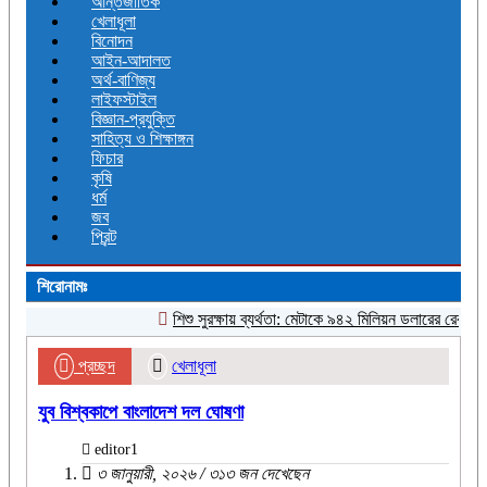
আন্তর্জাতিক
খেলাধূলা
বিনোদন
আইন-আদালত
অর্থ-বাণিজ্য
লাইফস্টাইল
বিজ্ঞান-প্রযুক্তি
সাহিত্য ও শিক্ষাঙ্গন
ফিচার
কৃষি
ধর্ম
জব
প্রিন্ট
শিরোনামঃ
শিশু সুরক্ষায় ব্যর্থতা: মেটাকে ৯৪২ মিলিয়ন ডলারের রেকর্ড জরিম
প্রচ্ছদ
খেলাধূলা
যুব বিশ্বকাপে বাংলাদেশ দল ঘোষণা
editor1
৩ জানুয়ারী, ২০২৬ / ৩১৩ জন দেখেছেন