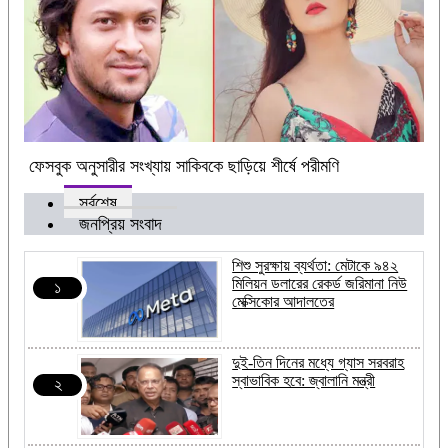
ফেসবুক অনুসারীর সংখ্যায় সাকিবকে ছাড়িয়ে শীর্ষে পরীমণি
সর্বশেষ
জনপ্রিয় সংবাদ
শিশু সুরক্ষায় ব্যর্থতা: মেটাকে ৯৪২
মিলিয়ন ডলারের রেকর্ড জরিমানা নিউ
১
মেক্সিকোর আদালতের
দুই-তিন দিনের মধ্যে গ্যাস সরবরাহ
স্বাভাবিক হবে: জ্বালানি মন্ত্রী
২