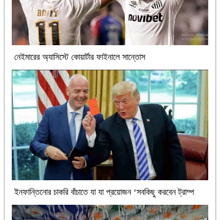
নেইমারের অ্যাসিস্টে কোয়ার্টার ফাইনালে সান্তোস
ইনফান্তিনোর চাকরি বাঁচাতে যা যা প্রয়োজন ‘সবকিছু করবেন ট্রাম্প