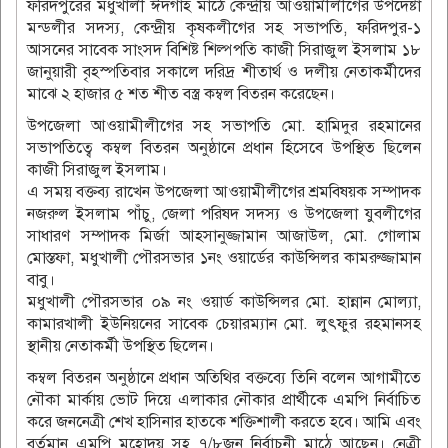
ফরিদপুরের মধুখালী ঈদগাহ মাঠে কেন্দ্রীয় আওয়ামীলীগের উপদেষ্টা
মন্ডলীর সদস্য, কেন্দ্রীয় কৃষকলীগের সহ সভাপতি, ফরিদপুর-১
আসনের সাবেক সাংসদ বিশিষ্ট শিল্পপতি কাজী সিরাজুল ইসলাম ১৮
জানুয়ারী বৃহস্পতিবার সকালে দরিদ্র শীতার্থ ও দলীয় নেতাকর্মীদের
মাঝে ২ হাজার ৫ শত শীত বস্ত্র কম্বল বিতরন করেছেন।
উপজেলা আওয়ামীলীগের সহ সভাপতি মো. হামিদুর রহমানের
সভাপতিত্বে কম্বল বিতরন অনুষ্ঠানে প্রধান হিসেবে উপস্থিত ছিলেন
কাজী সিরাজুল ইসলাম।
এ সময় বক্তব্য রাখেন উপজেলা আওয়ামীলীগের শ্রমবিষয়ক সম্পাদক
নজরুল ইসলাম পাঁচু, জেলা পরিষদ সদস্য ও উপজেলা যুবলীগের
সাধারণ সম্পাদক মির্জা আহসানুজ্জামান আজাউল, মো. গোলাম
মোস্তফা, মধুখালী পৌরসভার ১নং ওয়ার্ডের কাউন্সিলর কামরুজ্জামান
বাবু।
মধুখালী পৌরসভার ০৯ নং ওয়ার্ড কাউন্সিলর মো. হান্নান মোল্যা,
কামারখালী ইউনিয়নের সাবেক চেয়ারম্যান মো. লুৎফুর রহমানসহ
স্থানীয় নেতাকর্মী উপস্থিত ছিলেন।
কম্বল বিতরন অনুষ্ঠানে প্রধান অতিথির বক্তব্যে তিনি বলেন আগামীতে
নৌকা মার্কায় ভোট দিয়ে এলাকার নৌকার প্রার্থীকে এমপি নির্বাচিত
করে জননেত্রী শেখ হাসিনার হাতকে শক্তিশালী করতে হবে। আমি এবং
বর্তমান এমপি মহোদয় সহ ৭/৮জন নির্বাচনী মাঠে আছেন। নেত্রী