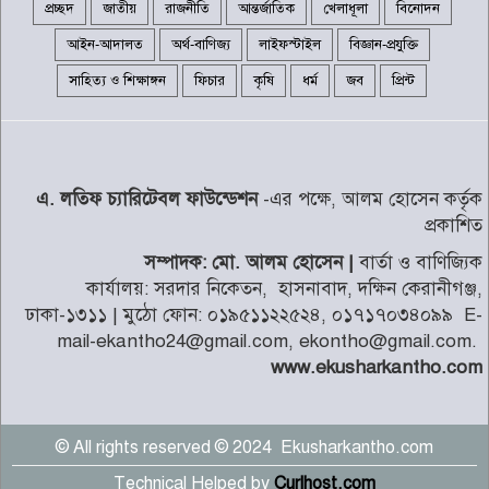
প্রচ্ছদ
জাতীয়
রাজনীতি
আন্তর্জাতিক
খেলাধূলা
বিনোদন
আইন-আদালত
অর্থ-বাণিজ্য
লাইফস্টাইল
বিজ্ঞান-প্রযুক্তি
দাঁড়িয়ে থাকা ট্রাকে প্রাইভেটকারের
সাহিত্য ও শিক্ষাঙ্গন
ফিচার
কৃষি
ধর্ম
জব
প্রিন্ট
ধাক্কায় সহকারী জজ নিহত
৮
বিশ্ববাজারে স্বর্ণের দামে পতন
এ. লতিফ চ্যারিটেবল ফাউন্ডেশন
-এর পক্ষে, আলম হোসেন কর্তৃক
৯
প্রকাশিত
সম্পাদক: মো. আলম হোসেন |
বার্তা ও বাণিজ্যিক
৩১২ শিক্ষা প্রতিষ্ঠানের কেউ পাস
কার্যালয়: সরদার নিকেতন, হাসনাবাদ, দক্ষিন কেরানীগঞ্জ,
করেনি
১০
ঢাকা-১৩১১ | মুঠো ফোন: ০১৯৫১১২২৫২৪, ০১৭১৭০৩৪০৯৯ E-
mail-ekantho24@gmail.com, ekontho@gmail.com.
www.ekusharkantho.com
© All rights reserved © 2024 Ekusharkantho.com
Technical Helped by
Curlhost.com