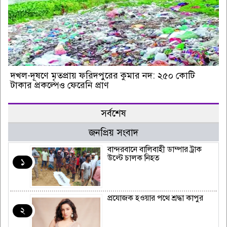
দখল-দূষণে মৃতপ্রায় ফরিদপুরের কুমার নদ: ২৫০ কোটি
টাকার প্রকল্পেও ফেরেনি প্রাণ
সর্বশেষ
জনপ্রিয় সংবাদ
বান্দরবানে বালিবাহী ডাম্পার ট্রাক
উল্টে চালক নিহত
১
প্রযোজক হওয়ার পথে শ্রদ্ধা কাপুর
২