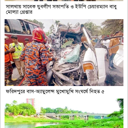
সালথায় সাবেক যুবলীগ সভাপতি ও ইউপি চেয়ারম্যান বাবু
মোল্যা গ্রেপ্তার
ফরিদপুরে বাস-অ্যাম্বুলেন্স মুখোমুখি সংঘর্ষে নিহত ৫