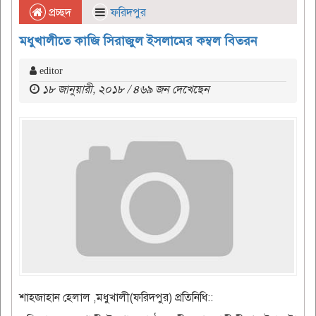
প্রচ্ছদ
ফরিদপুর
মধুখালীতে কাজি সিরাজুল ইসলামের কম্বল বিতরন
editor
১৮ জানুয়ারী, ২০১৮ / ৪৬৯ জন দেখেছেন
শাহজাহান হেলাল ,মধুখালী(ফরিদপুর) প্রতিনিধি::