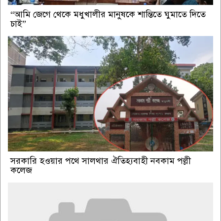
“আমি জেগে থেকে মধুখালীর মানুষকে শান্তিতে ঘুমাতে দিতে
চাই”
সরকারি হওয়ার পথে সালথার ঐতিহ্যবাহী নবকাম পল্লী
কলেজ