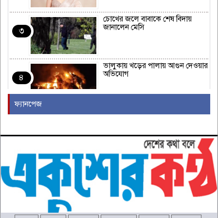
চোখের জলে বাবাকে শেষ বিদায়
জানালেন মেসি
৩
ভালুকায় খড়ের পালায় আগুন দেওয়ার
অভিযোগ
৪
ফ্যানপেজ
মন খুলে গান গাওয়া যায়, পরীক্ষার
খাতায় নম্বর দেওয়া যায় না: শিক্ষামন্ত্রী
৫
সৌদি আরবে অগ্নিকাণ্ডে নিহত ১৬
বাংলাদেশির পরিচয় প্রকাশ
৬
বান্দরবান রেড ক্রিসেন্ট ইউনিটের নতুন
অ্যাডহক কমিটি গঠন
৭