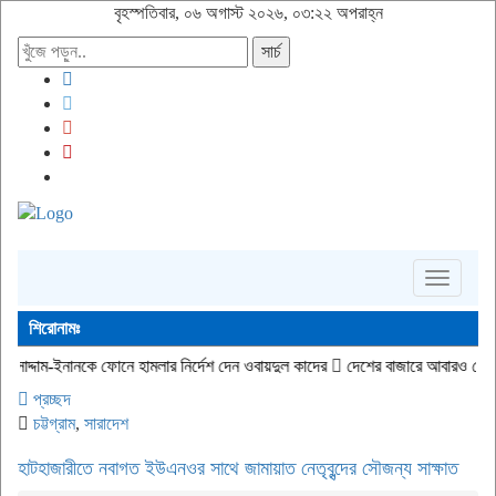
বৃহস্পতিবার, ০৬ অগাস্ট ২০২৬, ০৩:২২ অপরাহ্ন
সার্চ
Toggle
navigati
শিরোনামঃ
কে ফোনে হামলার নির্দেশ দেন ওবায়দুল কাদের
দেশের বাজারে আবারও বেড়েছে স্বর্ণের দাম
প্রচ্ছদ
চট্টগ্রাম
,
সারাদেশ
হাটহাজারীতে নবাগত ইউএনওর সাথে জামায়াত নেতৃবৃন্দের সৌজন্য সাক্ষাত