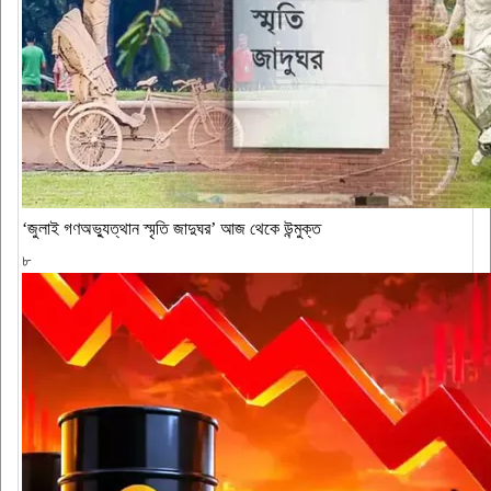
‘জুলাই গণঅভ্যুত্থান স্মৃতি জাদুঘর’ আজ থেকে উন্মুক্ত
৮