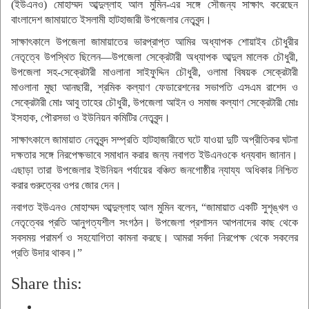
(ইউএনও) মোহাম্মদ আব্দুল্লাহ আল মুমিন-এর সঙ্গে সৌজন্য সাক্ষাৎ করেছেন
বাংলাদেশ জামায়াতে ইসলামী হাটহাজারী উপজেলার নেতৃবৃন্দ।
সাক্ষাৎকালে উপজেলা জামায়াতের ভারপ্রাপ্ত আমির অধ্যাপক শোয়াইব চৌধুরীর
নেতৃত্বে উপস্থিত ছিলেন—উপজেলা সেক্রেটারী অধ্যাপক আব্দুল মালেক চৌধুরী,
উপজেলা সহ-সেক্রেটারী মাওলানা সাইফুদ্দিন চৌধুরী, ওলামা বিষয়ক সেক্রেটারী
মাওলানা মুছা আনছারী, শ্রমিক কল্যাণ ফেডারেশনের সভাপতি এসএম রাশেদ ও
সেক্রেটারী মোঃ আবু তাহের চৌধুরী, উপজেলা আইন ও সমাজ কল্যাণ সেক্রেটারী মোঃ
ইসহাক, পৌরসভা ও ইউনিয়ন কমিটির নেতৃবৃন্দ।
সাক্ষাৎকালে জামায়াত নেতৃবৃন্দ সম্প্রতি হাটহাজারীতে ঘটে যাওয়া দুটি অপ্রীতিকর ঘটনা
দক্ষতার সঙ্গে নিরপেক্ষভাবে সমাধান করার জন্য নবাগত ইউএনওকে ধন্যবাদ জানান।
এছাড়া তারা উপজেলার ইউনিয়ন পর্যায়ের বঞ্চিত জনগোষ্ঠীর ন্যায্য অধিকার নিশ্চিত
করার গুরুত্বের ওপর জোর দেন।
নবাগত ইউএনও মোহাম্মদ আব্দুল্লাহ আল মুমিন বলেন, “জামায়াত একটি সুশৃঙ্খল ও
নেতৃত্বের প্রতি আনুগত্যশীল সংগঠন। উপজেলা প্রশাসন আপনাদের কাছ থেকে
সবসময় পরামর্শ ও সহযোগিতা কামনা করছে। আমরা সর্বদা নিরপেক্ষ থেকে সকলের
প্রতি উদার থাকব।”
Share this: