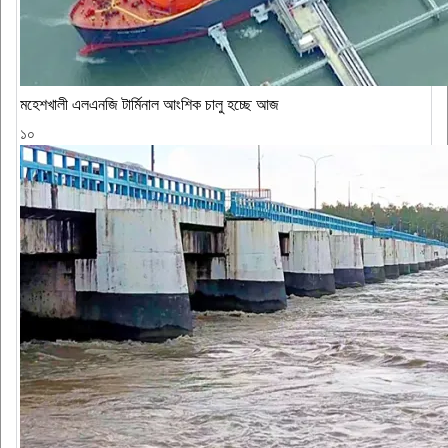
মহেশখালী এলএনজি টার্মিনাল আংশিক চালু হচ্ছে আজ
১০