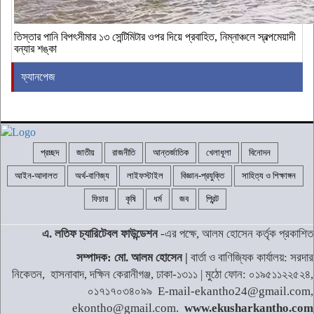
‎তিস্তার পানি বিপৎসীমার ১৩ সেন্টিমিটার ওপর দিয়ে প্রবাহিত, নিম্নাঞ্চলে স্বল্পমেয়াদী
বন্যার শঙ্কা
ফ্যানপেজ
প্রচ্ছদ
জাতীয়
রাজনীতি
আন্তর্জাতিক
খেলাধূলা
বিনোদন
আইন-আদালত
অর্থ-বাণিজ্য
লাইফস্টাইল
বিজ্ঞান-প্রযুক্তি
সাহিত্য ও শিক্ষাঙ্গন
ফিচার
কৃষি
ধর্ম
জব
প্রিন্ট
এ. লতিফ চ্যারিটেবল ফাউন্ডেশন
-এর পক্ষে, আলম হোসেন কর্তৃক প্রকাশিত
সম্পাদক: মো. আলম হোসেন |
বার্তা ও বাণিজ্যিক কার্যালয়: সরদার
নিকেতন, হাসনাবাদ, দক্ষিন কেরানীগঞ্জ, ঢাকা-১৩১১ | মুঠো ফোন: ০১৯৫১১২২৫২৪,
০১৭১৭০৩৪০৯৯ E-mail-ekantho24@gmail.com,
ekontho@gmail.com.
www.ekusharkantho.com