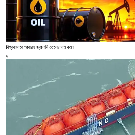
বিশ্ববাজারে আবারও জ্বালানি তেলের দাম কমল
৯