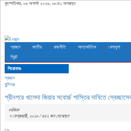
বৃহস্পতিবার, ০৬ অগাস্ট ২০২৬, ০৮:৪১ অপরাহ্ন
প্রচ্ছদ
জাতীয়
রাজনীতি
আন্তর্জাতিক
খেলাধূলা
প্রিন্ট
শিরোনামঃ
প্রচ্ছদ
মুন্সিগঞ্জ
শ্রীনগরে খালেদা জিয়ার সবোর্চ্চ শাস্তির দাবিতে স্বেচ্ছা
editor
৭ ফেব্রুয়ারী, ২০১৮ / ৪৫২ জন দেখেছেন