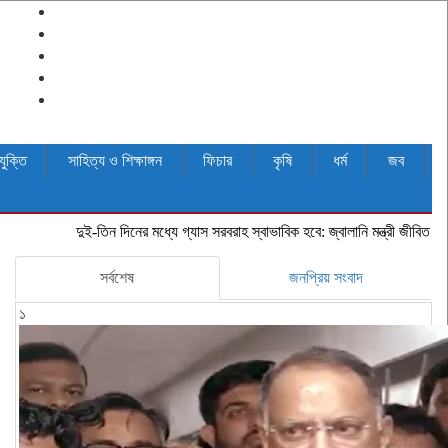
যুক্তি
সাহিত্য ও শিক্ষাঙ্গন
ফিচার
কৃষি
ধর্ম
জব
দুই-তিন দিনের মধ্যে গ্যাস সরবরাহ স্বাভাবিক হবে: জ্বালানি মন্ত্রী
জীবিত অবস্থায় নিজের চ
সর্বশেষ
জনপ্রিয় সংবাদ
১