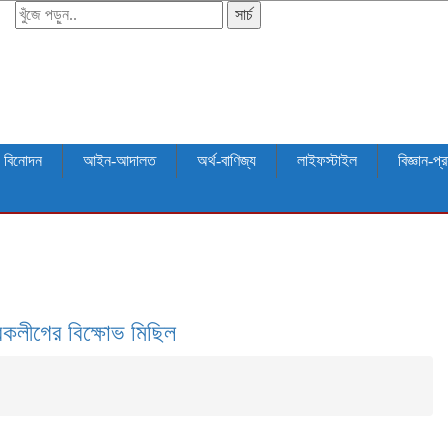
সার্চ
বিনোদন
আইন-আদালত
অর্থ-বাণিজ্য
লাইফস্টাইল
বিজ্ঞান-প্র
সেবকলীগের বিক্ষোভ মিছিল