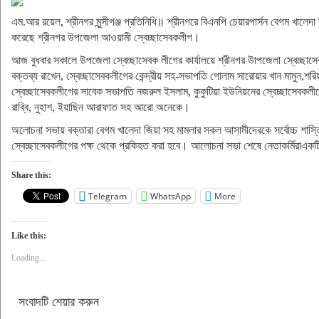
এম.আর রয়েল, শ্রীনগর মুন্সীগঞ্জ প্রতিনিধি॥ শ্রীনগরে বিএনপি চেয়ারপার্সন বেগম খালেদ
করেছে শ্রীনগর উপজেলা আওয়ামী স্বেচ্ছাসেবকলীগ।
আজ বুধবার সকালে উপজেলা স্বেচ্ছাসেবক লীগের কার্যালয়ে শ্রীনগর উাপজেলা স্বেচ্ছ
বক্তব্য রাখেন, স্বেচ্ছাসেবকলীগের কেন্দ্রীয় সহ-সভাপতি গোলাম সারোয়ার খান মামুন,
স্বেচ্ছাসেবকলীগের সাবেক সভাপতি নজরুল ইসলাম, কুকুটিয়া ইউনিয়নের স্বেচ্ছাসেবক
রাব্বি, নুহাশ, ইয়াছিন আরাফাত সহ আরো অনেকে।
অলোচনা সভায় বক্তারা বেগম খালেদা জিয়া সহ মামলার সকল আসামীদেরকে সর্বোচ্চ শাস্ত
স্বেচ্ছাসেবকলীগের পক্ষ থেকে প্রকিহত করা হবে। আলোচনা সভা শেষে নেতাকর্মিরাএকটি
Share this:
Telegram
WhatsApp
More
Like this:
Loading...
সংবাদটি শেয়ার করুন