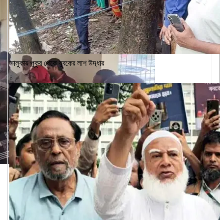
ভালুকায় পুকুর থেকে যুবকের লাশ উদ্ধার
৪