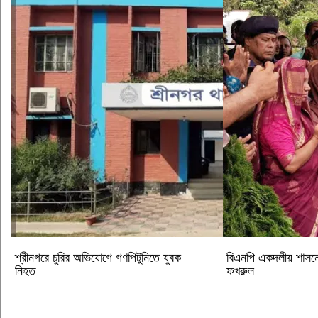
শ্রীনগরে চুরির অভিযোগে গণপিটুনিতে যুবক
বিএনপি একদলীয় শাসনে ব
নিহত
ফখরুল