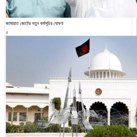
জামায়াত জোটের নতুন কর্মসূচির ঘোষণা
৫