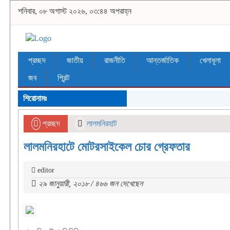
শনিবার, ০৮ অগাস্ট ২০২৬, ০৩:৪৪ অপরাহ্ন
প্রচ্ছদ
জাতীয়
রাজনীতি
আন্তর্জাতিক
খেলাধূলা
জব
প্রিন্ট
শিরোনামঃ
প্রচ্ছদ
লালমনিরহাট
লালমনিরহাটে মোটরসাইকেল চোর গ্রেফতার
editor
২৯ জানুয়ারী, ২০১৮ / ৪৬৬ জন দেখেছেন