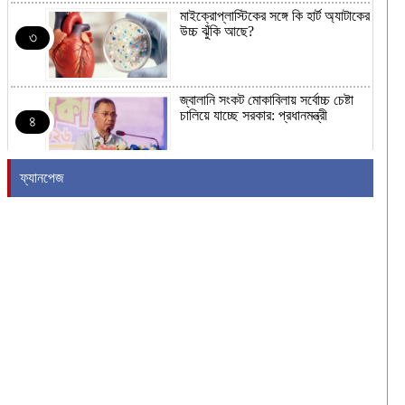
মাইক্রোপ্লাস্টিকের সঙ্গে কি হার্ট অ্যাটাকের
উচ্চ ঝুঁকি আছে?
৩
জ্বালানি সংকট মোকাবিলায় সর্বোচ্চ চেষ্টা
চালিয়ে যাচ্ছে সরকার: প্রধানমন্ত্রী
৪
ফ্যানপেজ
নাটোরে বাস-নছিমনের মুখোমুখি সংঘর্ষে তিন
গরু ব্যবসায়ী নিহত
৫
র‍্যাব বিলুপ্ত হয়ে নতুন নামে আসছে
এসআরবি
৬
সাকিবের দেশে ফিরে জাতীয় দলের হয়ে
খেলার কোনো সুযোগ নেই: ক্রীড়া
৭
প্রতিমন্ত্রী