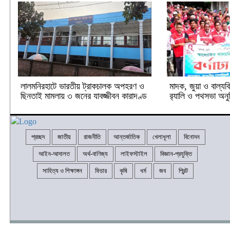
লালমনিরহাটে ভারতীয় ট্রাকচালক অপহরণ ও
মাদক, জুয়া ও বাল্যবিব
ছিনতাই মামলায় ৩ জনের যাবজ্জীবন কারাদণ্ড
র‍্যালি ও পথসভা অনুষ
প্রচ্ছদ
জাতীয়
রাজনীতি
আন্তর্জাতিক
খেলাধূলা
বিনোদন
আইন-আদালত
অর্থ-বাণিজ্য
লাইফস্টাইল
বিজ্ঞান-প্রযুক্তি
সাহিত্য ও শিক্ষাঙ্গন
ফিচার
কৃষি
ধর্ম
জব
প্রিন্ট