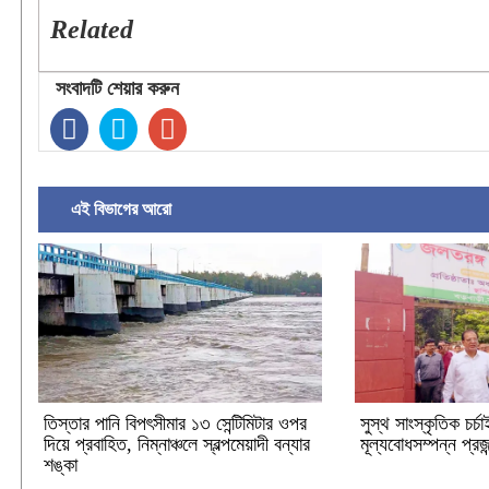
Related
সংবাদটি শেয়ার করুন
এই বিভাগের আরো
‎তিস্তার পানি বিপৎসীমার ১৩ সেন্টিমিটার ওপর
সুস্থ সাংস্কৃতিক চর্চ
দিয়ে প্রবাহিত, নিম্নাঞ্চলে স্বল্পমেয়াদী বন্যার
মূল্যবোধসম্পন্ন প্রজন
শঙ্কা