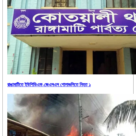
রাঙামাটিতে ইউপিডিএফ-জেএসএস গোলাগুলিতে নিহত ১