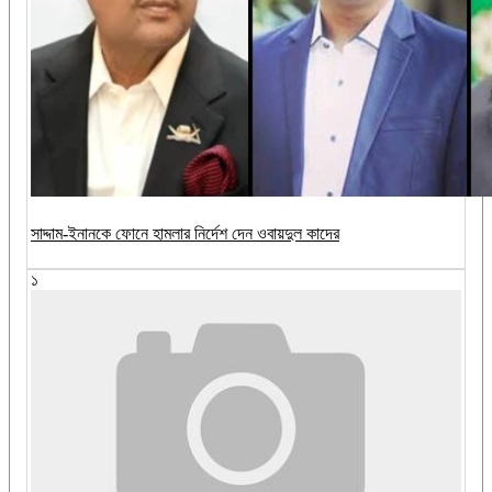
সাদ্দাম-ইনানকে ফোনে হামলার নির্দেশ দেন ওবায়দুল কাদের
১