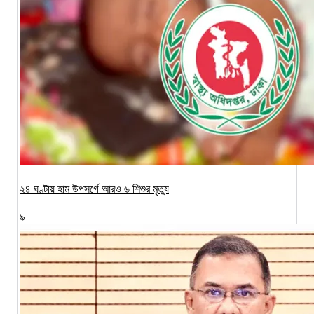
২৪ ঘণ্টায় হাম উপসর্গে আরও ৬ শিশুর মৃত্যু
৯