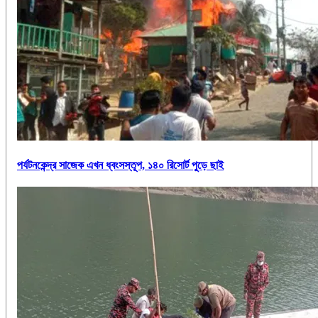
পর্যটনকেন্দ্র সাজেক এখন ধ্বংসস্তূপ, ১৪০ রিসোর্ট পুড়ে ছাই