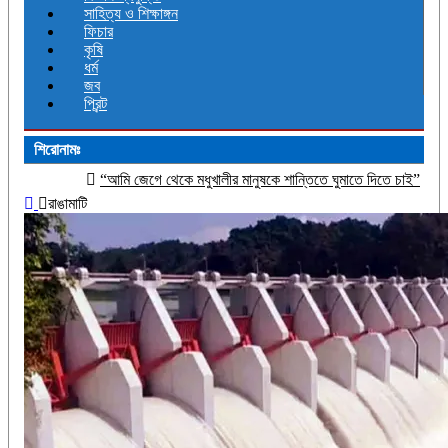
সাহিত্য ও শিক্ষাঙ্গন
ফিচার
কৃষি
ধর্ম
জব
প্রিন্ট
শিরোনামঃ
েগে থেকে মধুখালীর মানুষকে শান্তিতে ঘুমাতে দিতে চাই”
শিশু সুরক্ষায় ব্যর্থতা: মেট
রাঙামাটি