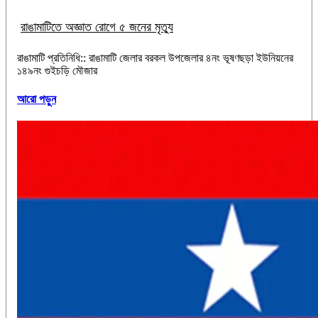
রাঙামাটিতে অজ্ঞাত রোগে ৫ জনের মৃত্যু
রাঙামাটি প্রতিনিধি:: রাঙামাটি জেলার বরকল উপজেলার ৪নং ভূষণছড়া ইউনিয়নের
১৪৯নং গুইচড়ি মৌজার
আরো পড়ুন