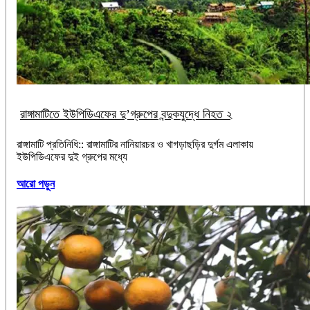
রাঙ্গামাটিতে ইউপিডিএফের দু’গ্রুপের বন্দুকযুদ্ধে নিহত ২
রাঙ্গামাটি প্রতিনিধি:: রাঙ্গামাটির নানিয়ারচর ও খাগড়াছড়ির দুর্গম এলাকায়
ইউপিডিএফের দুই গ্রুপের মধ্যে
আরো পড়ুন