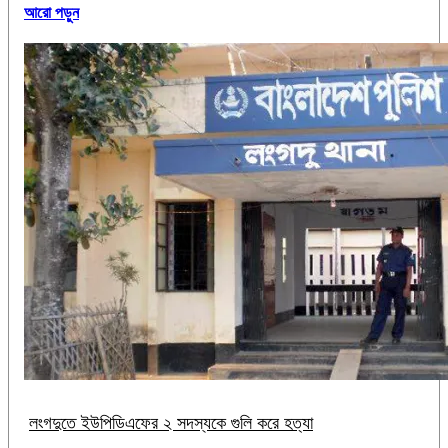
আরো পড়ুন
লংগদুতে ইউপিডিএফের ২ সদস্যকে গুলি করে হত্যা