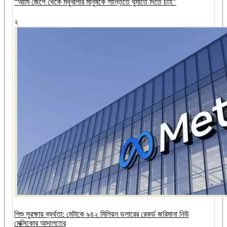
“আমি জেগে থেকে মধুখালীর মানুষকে শান্তিতে ঘুমাতে দিতে চাই”
২
শিশু সুরক্ষায় ব্যর্থতা: মেটাকে ৯৪২ মিলিয়ন ডলারের রেকর্ড জরিমানা নিউ
মেক্সিকোর আদালতের