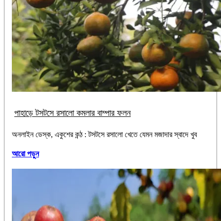
পাহাড়ে টসটসে রসালো কমলার বাম্পার ফলন
অনলাইন ডেস্ক, একুশের কন্ঠ : টসটসে রসালো খেতে যেমন মজাদার স্বাদে খুব
আরো পড়ুন