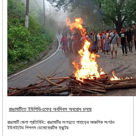
রাঙামাটিতে ইউপিডিএফের অর্ধদিবস অবরোধ চলছে
রাঙামাটি জেলা প্রতিনিধি:: রাঙামাটির লংগদুতে পাহাড়ের আঞ্চলিক সংগঠন
ইউনাইটেড পিপলস ডেমোক্রেটিক ফ্রন্টের