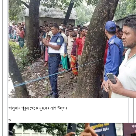
ভালুকায় পুকুর থেকে যুবকের লাশ উদ্ধার
৬