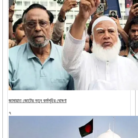
জামায়াত জোটের নতুন কর্মসূচির ঘোষণা
৭