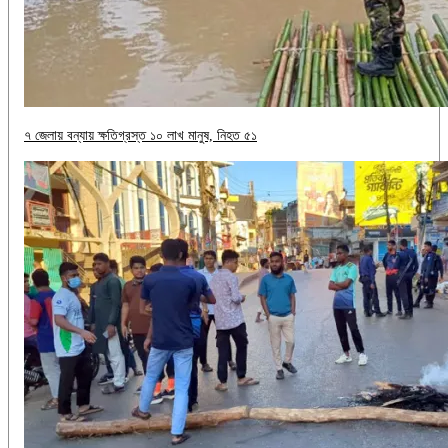
৭ জেলায় বন্যায় ক্ষতিগ্রস্ত ১০ লাখ মানুষ, নিহত ৫১