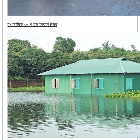
রাঙামাটিতে ৩৬ ঘণ্টার হরতাল চলছে