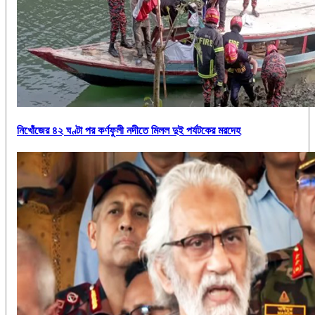
নিখোঁজের ৪২ ঘণ্টা পর কর্ণফুলী নদীতে মিলল দুই পর্যটকের মরদেহ