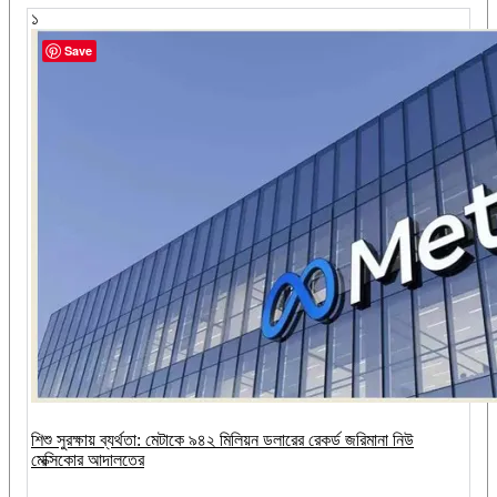
১
Save
শিশু সুরক্ষায় ব্যর্থতা: মেটাকে ৯৪২ মিলিয়ন ডলারের রেকর্ড জরিমানা নিউ
মেক্সিকোর আদালতের