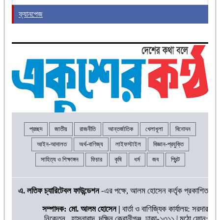
ফ্যানপেজ
প্রচ্ছদ
জাতীয়
রাজনীতি
আন্তর্জাতিক
খেলাধূলা
বিনোদন
আইন-আদালত
অর্থ-বাণিজ্য
লাইফস্টাইল
বিজ্ঞান-প্রযুক্তি
সাহিত্য ও শিক্ষাঙ্গন
ফিচার
কৃষি
ধর্ম
জব
প্রিন্ট
এ. লতিফ চ্যারিটেবল ফাউন্ডেশন
-এর পক্ষে, আলম হোসেন কর্তৃক প্রকাশিত
সম্পাদক: মো. আলম হোসেন |
বার্তা ও বাণিজ্যিক কার্যালয়: সরদার
নিকেতন, হাসনাবাদ, দক্ষিন কেরানীগঞ্জ, ঢাকা-১৩১১ | মুঠো ফোন: