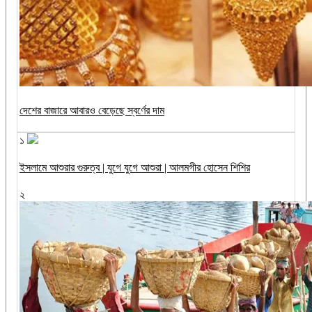
দেশের বাজারে আবারও বেড়েছে স্বর্ণের দাম
১
ইসলামে আশুরার গুরুত্ব | যুগে যুগে আশুরা | আলমগীর হোসেন শিশির
২