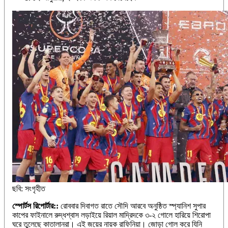
ছবি: সংগৃহীত
স্পোর্টস রিপোর্টার::
রোববার দিবাগত রাতে সৌদি আরবে অনুষ্ঠিত স্প্যানিশ সুপার
কাপের ফাইনালে রুদ্ধশ্বাস লড়াইয়ে রিয়াল মাদ্রিদকে ৩-২ গোলে হারিয়ে শিরোপা
ঘরে তুলেছে কাতালানরা। এই জয়ের নায়ক রাফিনিয়া। জোড়া গোল করে যিনি