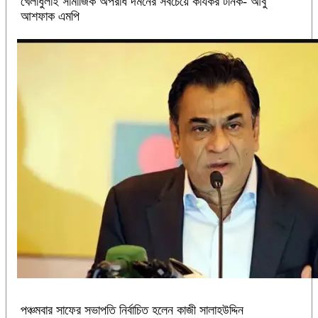
খেলাধুলাই সামাজিক অপরাধ দমনের সবচেয়ে কার্যকর টনিক- আবু
আশফাক এমপি
পঞ্চমবার সাফের সভাপতি নির্বাচিত হলেন কাজী সালাহউদ্দিন