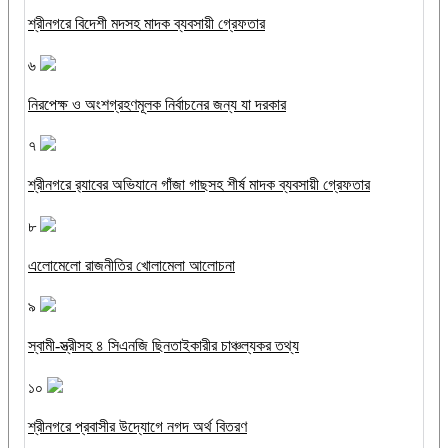
শ্রীনগরে বিদেশী মদসহ মাদক ব্যবসায়ী গ্রেফতার
৬
নিরপেক্ষ ও অংশগ্রহণমূলক নির্বাচনের জন্য যা দরকার
৭
শ্রীনগরে র‌্যাবের অভিযানে গাঁজা গাছসহ শীর্ষ মাদক ব্যবসায়ী গ্রেফতার
৮
এলোমেলো রাজনীতির খোলামেলা আলোচনা
৯
স্বামী-স্ত্রীসহ ৪ সিএনজি ছিনতাইকারীর চাঞ্চল্যকর তথ্য
১০
শ্রীনগরে প্রবাসীর উদ্যোগে নগদ অর্থ বিতরণ