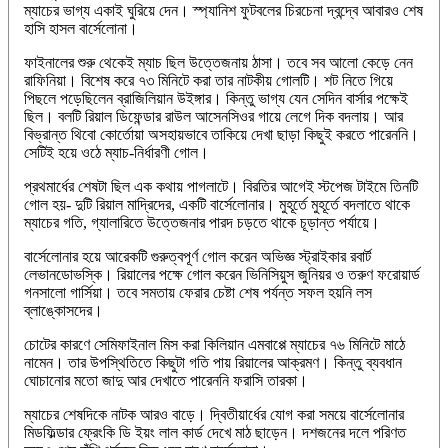
ম্যাচের ভাগ্য একাই ঘুরিয়ে দেন। স্প্যানিশ ফুটবলের চিরচেনা দ্বন্দ্বে আবারও শেষ
হাসি হাসল বার্সেলোনা।
ফাইনালের শুরু থেকেই ম্যাচ ছিল উত্তেজনায় ঠাসা। তবে সব আলো কেড়ে নেন
রাফিনিয়া। বিশেষ করে ৭৩ মিনিটে করা তার নাটকীয় গোলটি। শট নিতে গিয়ে
পিছলে পড়েছিলেন ব্রাজিলিয়ান উইঙ্গার। কিন্তু ভাগ্য যেন সেদিন বার্সার পক্ষেই
ছিল। বলটি রিয়াল ডিফেন্ডার রাউল আসেনসিওর গায়ে লেগে দিক বদলায়। আর
বিভ্রান্ত থিবো কোর্তোয়া অসহায়ভাবে তাকিয়ে দেখা ছাড়া কিছুই করতে পারেননি।
সেটিই হয়ে ওঠে ম্যাচ-নির্ধারণী গোল।
প্রথমার্ধের শেষটা ছিল এক কথায় পাগলাটে। বিরতির আগেই স্টপেজ টাইমে তিনটি
গোল হয়- দুটি রিয়াল মাদ্রিদের, একটি বার্সেলোনার। মুহূর্তে মুহূর্তে বদলাতে থাকে
ম্যাচের গতি, গ্যালারিতে উত্তেজনার পারদ চড়তে থাকে চূড়ান্ত পর্যায়ে।
বার্সেলোনার হয়ে আরেকটি গুরুত্বপূর্ণ গোল করেন অভিজ্ঞ স্ট্রাইকার রবার্ট
লেভানডোভস্কি। রিয়ালের পক্ষে গোল করেন ভিনিসিয়ুস জুনিয়র ও তরুণ ফরোয়ার্ড
গনসালো গার্সিয়া। তবে সমতায় ফেরার চেষ্টা শেষ পর্যন্ত সফল হয়নি লস
ব্লাঙ্কোসদের।
চোটের কারণে সেমিফাইনাল মিস করা কিলিয়ান এমবাপ্পে ম্যাচের ৭৬ মিনিটে মাঠে
নামেন। তার উপস্থিতিতে কিছুটা গতি পায় রিয়ালের আক্রমণ। কিন্তু ব্যবধান
ঘোচানোর মতো জাদু আর দেখাতে পারেননি ফরাসি তারকা।
ম্যাচের শেষদিকে নাটক আরও বাড়ে। দ্বিতীয়ার্ধের যোগ করা সময়ে বার্সেলোনার
মিডফিল্ডার ফ্রেংকি ডি ইয়ং লাল কার্ড দেখে মাঠ ছাড়েন। দশজনের দলে পরিণত