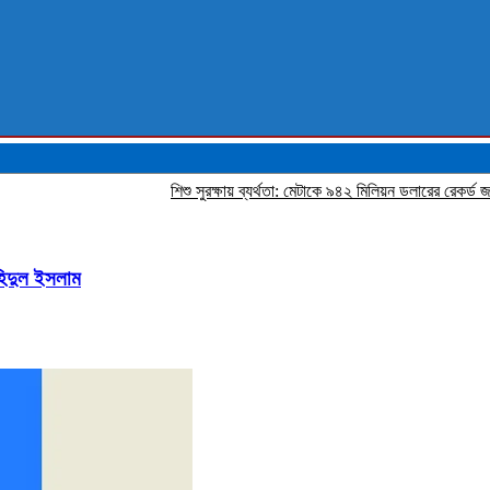
শিশু সুরক্ষায় ব্যর্থতা: মেটাকে ৯৪২ মিলিয়ন ডলারের রেকর্ড জরিমানা ন
হিদুল ইসলাম