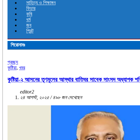
সাহিত্য ও শিক্ষাঙ্গন
ফিচার
কৃষি
ধর্ম
জব
প্রিন্ট
শিরোনামঃ
প্রচ্ছদ
কুষ্টিয়া
,
খবর
কুষ্টিয়া-২ আসনের তৃণমূলের আস্থার বাতিঘর সাবেক সাংসদ অধ্যাপক শ
editor2
২৪ আগস্ট, ২০২৫ / ৪৯৮ জন দেখেছেন