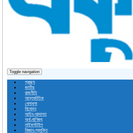
Toggle navigation
প্রচ্ছদ
জাতীয়
রাজনীতি
আন্তর্জাতিক
খেলাধূলা
বিনোদন
আইন-আদালত
অর্থ-বাণিজ্য
লাইফস্টাইল
বিজ্ঞান-প্রযুক্তি