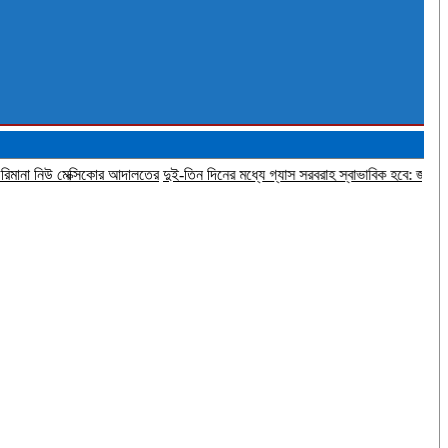
িউ মেক্সিকোর আদালতের
দুই-তিন দিনের মধ্যে গ্যাস সরবরাহ স্বাভাবিক হবে: জ্বালানি মন্ত্রী
জীব