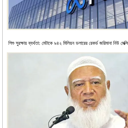
শিশু সুরক্ষায় ব্যর্থতা: মেটাকে ৯৪২ মিলিয়ন ডলারের রেকর্ড জরিমানা নিউ মে