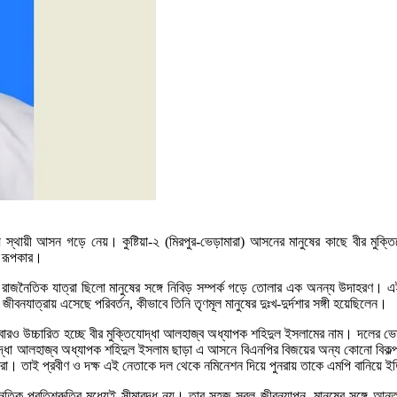
দয়ে স্থায়ী আসন গড়ে নেয়। কুষ্টিয়া-২ (মিরপুর-ভেড়ামারা) আসনের মানুষের কাছে বীর ম
ও রূপকার।
 রাজনৈতিক যাত্রা ছিলো মানুষের সঙ্গে নিবিড় সম্পর্ক গড়ে তোলার এক অনন্য উদাহরণ। এই
নযাত্রায় এসেছে পরিবর্তন, কীভাবে তিনি তৃণমূল মানুষের দুঃখ-দুর্দশার সঙ্গী হয়েছিলেন।
রও উচ্চারিত হচ্ছে বীর মুক্তিযোদ্ধা আলহাজ্ব অধ্যাপক শহিদুল ইসলামের নাম। দলের ভে
িযোদ্ধা আলহাজ্ব অধ্যাপক শহিদুল ইসলাম ছাড়া এ আসনে বিএনপির বিজয়ের অন্য কোনো বিকল্
রা। তাই প্রবীণ ও দক্ষ এই নেতাকে দল থেকে নমিনেশন দিয়ে পুনরায় তাকে এমপি বানিয়ে ইতি
িক প্রতিশ্রুতির মধ্যেই সীমাবদ্ধ নয়। তার সহজ-সরল জীবনযাপন, মানুষের সঙ্গে আন্তরিক