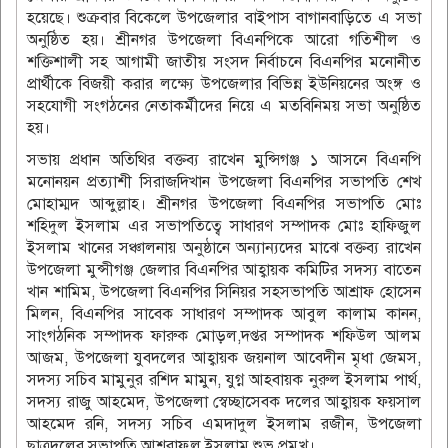
হয়েছে। শুক্রবার বিকেলে উপজেলার বাইপাস বাগানবাড়িতে এ সভা
অনুষ্ঠিত হয়। শ্রীনগর উপজেলা বিএনপিকে আরো গতিশীল ও
শক্তিশালী সহ আগামী জাতীয় সংসদ নির্বাচনে বিএনপির মনোনীত
প্রার্থীকে বিজয়ী করার লক্ষ্যে উপজেলার বিভিন্ন ইউনিয়নের অংঙ্গ ও
সহযোগী সংগঠনের নেতাকর্মীদের নিয়ে এ মতবিনিময় সভা অনুষ্ঠিত
হয়।
সভায় প্রধান অতিথির বক্তব্য রাখেন মুন্সিগঞ্জ ১ আসনে বিএনপি
মনোনয়ন প্রত্যাশী সিরাজদিখান উপজেলা বিএনপির সভাপতি শেখ
মোহাম্মদ আব্দুল্লাহ। শ্রীনগর উপজেলা বিএনপির সভাপতি মোঃ
শহিদুল ইসলাম এর সভাপতিত্বে সাধারণ সম্পাদক মোঃ হাফিজুল
ইসলাম খানের সঞ্চালনায় অনুষ্ঠানে অন্যান্যদের মাঝে বক্তব্য রাখেন
উপজেলা মুন্সীগঞ্জ জেলার বিএনপির আহ্বায়ক কমিটির সদস্য বাতেন
খান শামিম, উপজেলা বিএনপির সিনিয়র সহসভাপতি আশ্রাফ হোসেন
মিলন, বিএনপির সাবেক সাধারণ সম্পাদক আবুল কালাম কানন,
সাংগঠনিক সম্পাদক ফারুক মোড়ল,দপ্তর সম্পাদক শফিউল আলম
আজম, উপজেলা যুবদলের আহ্বায়ক জয়নাল আবেদীন মৃধা জেমস,
সদস্য সচিব মামুনুর রশিদ মামুন, যুগ্ন আহবায়ক নুরুল ইসলাম পার্থ,
সদস্য রাজু আহমেদ, উপজেলা স্বেচ্ছাসেবক দলের আহ্বায়ক ফয়সাল
আহমেদ রনি, সদস্য সচিব এমদাদুল ইসলাম রজীন, উপজেলা
ছাত্রদলের সভাপতি আশরাফুল ইসলাম শুভ প্রমুখ।