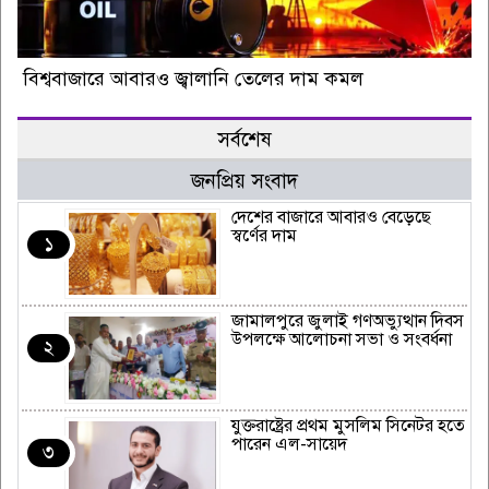
বিশ্ববাজারে আবারও জ্বালানি তেলের দাম কমল
সর্বশেষ
জনপ্রিয় সংবাদ
দেশের বাজারে আবারও বেড়েছে
স্বর্ণের দাম
১
জামালপুরে জুলাই গণঅভ্যুত্থান দিবস
উপলক্ষে আলোচনা সভা ও সংবর্ধনা
২
যুক্তরাষ্ট্রের প্রথম মুসলিম সিনেটর হতে
পারেন এল-সায়েদ
৩