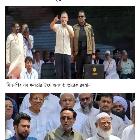
বিএনপির সব ক্ষমতার উৎস জনগণ: তারেক রহমান