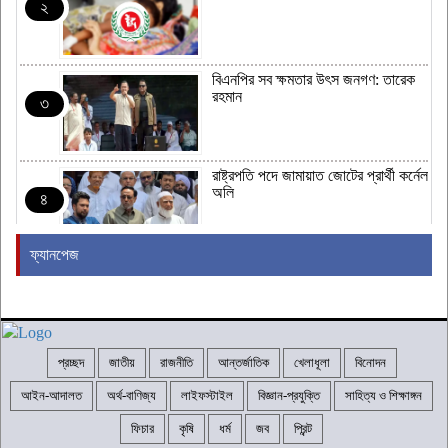
২
বিএনপির সব ক্ষমতার উৎস জনগণ: তারেক
রহমান
৩
রাষ্ট্রপতি পদে জামায়াত জোটের প্রার্থী কর্নেল
অলি
৪
ফ্যানপেজ
দুর্গম এলাকার মানুষের নিরাপদ সুপেয় পানির
চাহিদা পূরণে বান্দরবান সেনা জোন
৫
প্রচ্ছদ
জাতীয়
রাজনীতি
আন্তর্জাতিক
খেলাধূলা
বিনোদন
‎লালমনিরহাটে কলেজ শিক্ষকের ওপর হামলার
প্রতিবাদে মানববন্ধন ও তীব্র নিন্দা
৬
আইন-আদালত
অর্থ-বাণিজ্য
লাইফস্টাইল
বিজ্ঞান-প্রযুক্তি
সাহিত্য ও শিক্ষাঙ্গন
ফিচার
কৃষি
ধর্ম
জব
প্রিন্ট