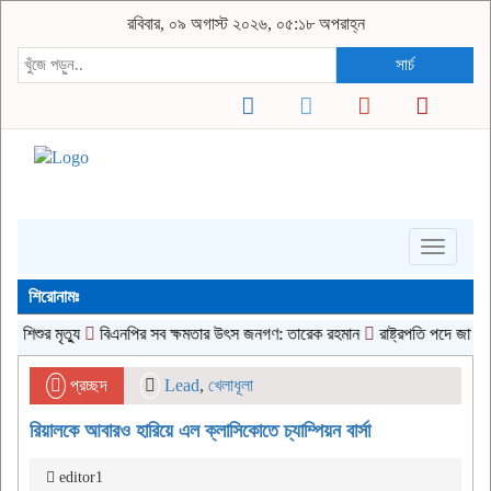
রবিবার, ০৯ অগাস্ট ২০২৬, ০৫:১৮ অপরাহ্ন
সার্চ
Toggle
navigati
শিরোনামঃ
র মৃত্যু
বিএনপির সব ক্ষমতার উৎস জনগণ: তারেক রহমান
রাষ্ট্রপতি পদে জামায়াত জোট
প্রচ্ছদ
Lead
,
খেলাধূলা
রিয়ালকে আবারও হারিয়ে এল ক্লাসিকোতে চ্যাম্পিয়ন বার্সা
editor1