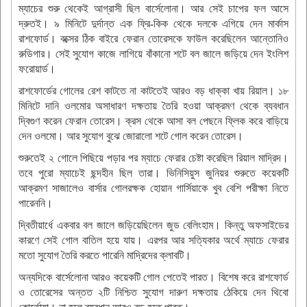
ম্যাচের শুরু থেকেই আগ্রাসী ছিল বার্সেলোনা। আর সেই চাপের ফল আসে
দ্রুতই। ৯ মিনিটে দুর্দান্ত এক ফ্রি-কিক থেকে দলকে এগিয়ে দেন মার্কাস
রাশফোর্ড। বক্সের ঠিক বাইরে ফেরান তোরেসকে ফাউল করেছিলেন আন্তোনিও
রুডিগার। সেই সুযোগ কাজে লাগিয়ে বাঁকানো শটে বল জালে জড়িয়ে দেন ইংলিশ
ফরোয়ার্ড।
রাশফোর্ডের গোলের রেশ কাটতে না কাটতেই আরও বড় ধাক্কা খায় রিয়াল। ১৮
মিনিটে দানি ওলমোর অসাধারণ দক্ষতায় তৈরি হওয়া আক্রমণ থেকে ব্যবধান
দ্বিগুণ করেন ফেরান তোরেস। ক্রস থেকে আসা বল পেছনে ফ্লিক করে বাড়িয়ে
দেন ওলমো। আর সুযোগ বুঝে জোরালো শটে গোল করেন তোরেস।
শুরুতেই ২ গোলে পিছিয়ে পড়ার পর ম্যাচে ফেরার চেষ্টা করেছিল রিয়াল মাদ্রিদ।
তবে পুরো ম্যাচেই ছন্দহীন ছিল তারা। ভিনিসিয়ুস জুনিয়র শুরুতে কয়েকটি
আক্রমণ সাজালেও বার্সার গোলরক্ষক হোয়ান গার্সিয়াকে খুব বেশি পরীক্ষা নিতে
পারেননি।
দ্বিতীয়ার্ধে একবার বল জালে জড়িয়েছিলেন জুড বেলিংহাম। কিন্তু অফসাইডের
কারণে সেই গোল বাতিল হয়ে যায়। এরপর আর সত্যিকার অর্থে ম্যাচে ফেরার
মতো সুযোগ তৈরি করতে পারেনি মাদ্রিদের ক্লাবটি।
অন্যদিকে বার্সেলোনা আরও কয়েকটি গোল পেতেই পারত। বিশেষ করে রাশফোর্ড
ও তোরেসের অন্তত ২টি নিশ্চিত সুযোগ দারুণ দক্ষতায় ঠেকিয়ে দেন থিবো