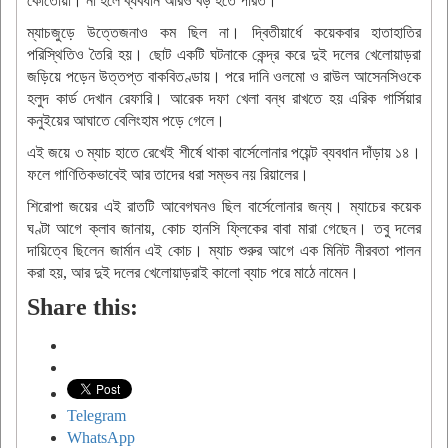
কোর্তোয়া। না হলে ব্যবধান আরও বড় হতে পারত।
ম্যাচজুড়ে উত্তেজনাও কম ছিল না। দ্বিতীয়ার্ধে কয়েকবার হাতাহাতির
পরিস্থিতিও তৈরি হয়। ছোট একটি ঘটনাকে কেন্দ্র করে দুই দলের খেলোয়াড়রা
জড়িয়ে পড়েন উত্তপ্ত বাকবিতণ্ডায়। পরে দানি ওলমো ও রাউল আসেনসিওকে
হলুদ কার্ড দেখান রেফারি। আরেক দফা খেলা বন্ধ রাখতে হয় এরিক গার্সিয়ার
কনুইয়ের আঘাতে বেলিংহাম পড়ে গেলে।
এই জয়ে ৩ ম্যাচ হাতে রেখেই শীর্ষে থাকা বার্সেলোনার পয়েন্ট ব্যবধান দাঁড়ায় ১৪।
ফলে গাণিতিকভাবেই আর তাদের ধরা সম্ভব নয় রিয়ালের।
শিরোপা জয়ের এই রাতটি আবেগঘনও ছিল বার্সেলোনার জন্য। ম্যাচের কয়েক
ঘণ্টা আগে ক্লাব জানায়, কোচ হানসি ফ্লিকের বাবা মারা গেছেন। তবু দলের
দায়িত্বে ছিলেন জার্মান এই কোচ। ম্যাচ শুরুর আগে এক মিনিট নীরবতা পালন
করা হয়, আর দুই দলের খেলোয়াড়রাই কালো ব্যাচ পরে মাঠে নামেন।
Share this:
Telegram
WhatsApp