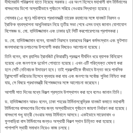
দীর্ঘমেয়াদি পরিকল্পনা হাতে নিয়েছে সরকার। এর অংশ হিসেবে মহাখালী বাস টার্মিনালের
বাসগুলোর ডিপো অস্থায়ীভাবে পূর্বাচলে সরিয়ে নেওয়ার সিদ্ধান্ত হয়েছে।
সোমবার (১৫ জুন) সচিবালয়ে প্রধানমন্ত্রী তারেক রহমানের সঙ্গে যানজট নিরসন ও
ট্রাফিক ব্যবস্থাপনা আধুনিকায়ন নিয়ে তৃতীয় সভা শেষে এসব তথ্য জানান যোগাযোগ
বিশেষজ্ঞ ড. মো. হাদিউজ্জামান এবং ঢাকার দুই সিটি করপোরেশনের প্রশাসকরা।
ড. মো. হাদিউজ্জামান বলেন, যানজট নিরসনে হকারদের বিকল্প কর্মসংস্থান এবং ফুটপাত
জনসাধারণের চলাচলের উপযোগী করার বিষয়েও আলোচনা হয়েছে।
তিনি বলেন, বাস র‍্যাপিড ট্রানজিট (বিআরটি) প্রকল্পে দীর্ঘদিন ধরে ব্যাপক বিনিয়োগ
হয়েছে এবং জনগণকে দুর্ভোগ পোহাতে হয়েছে। এখন এটি পরিত্যক্ত ঘোষণা করা
হলে সেটি নেতিবাচক উদাহরণ হবে। তাই প্রকল্পটিকে কীভাবে উন্নত করে পাবলিক
ট্রান্সপোর্ট করিডোর হিসেবে ব্যবহার করা যায় এবং জনগণের সর্বোচ্চ সুবিধা নিশ্চিত করা
যায়, সে বিষয়ে প্রধানমন্ত্রী বিশেষজ্ঞদের সঙ্গে আলোচনা করেছেন।
আগামী সাত দিনের মধ্যে বিকল্প প্রস্তাব উপস্থাপন করা হবে বলেও জানান তিনি।
ড. হাদিউজ্জামান আরও বলেন, ঢাকা শহরের টার্মিনালকেন্দ্রিক যানজট কমাতে মহাখালী
টার্মিনালের বাসগুলোর ডিপোর জন্য অস্থায়ীভাবে পূর্বাচলে জায়গা নির্ধারণ করা হয়েছে।
বাসগুলো শুধু যাত্রী নেওয়ার সময় টার্মিনালে আসবে। একইভাবে সায়েদাবাদ ও
ফুলবাড়িয়া বাস টার্মিনালের জন্যও অস্থায়ী বিকল্প স্থান চিহ্নিত করা হয়েছে।
পাশাপাশি স্থায়ী সমাধান নিয়েও কাজ চলছে।