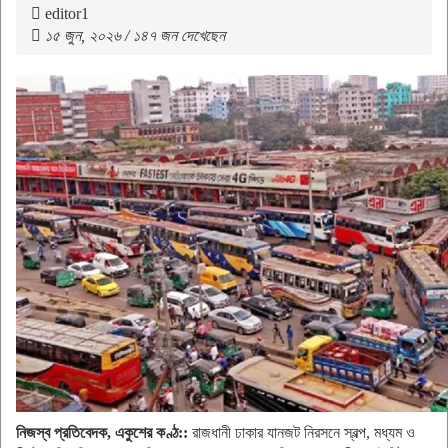
editor1
১৫ জুন, ২০২৬ / ১৪৭ জন দেখেছেন
নিজস্ব প্রতিবেদক, একুশের কণ্ঠ::
রাজধানী ঢাকার যানজট নিরসনে স্বল্প, মধ্যম ও