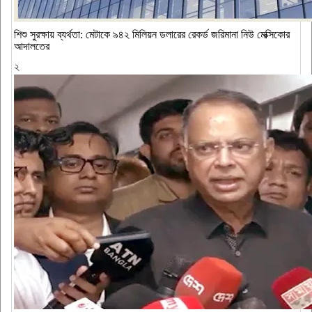
শিশু সুরক্ষায় ব্যর্থতা: মেটাকে ৯৪২ মিলিয়ন ডলারের রেকর্ড জরিমানা নিউ মেক্সিকোর
আদালতের
২