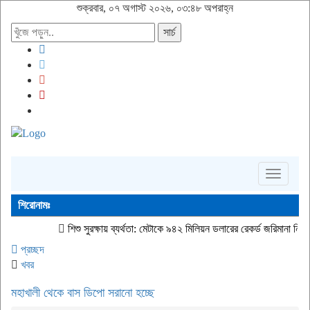
শুক্রবার, ০৭ অগাস্ট ২০২৬, ০৩:৪৮ অপরাহ্ন
সার্চ
Toggle
navigati
শিরোনামঃ
শিশু সুরক্ষায় ব্যর্থতা: মেটাকে ৯৪২ মিলিয়ন ডলারের রেকর্ড জরিমানা নিউ মেক্সিকোর আদাল
প্রচ্ছদ
খবর
মহাখালী থেকে বাস ডিপো সরানো হচ্ছে