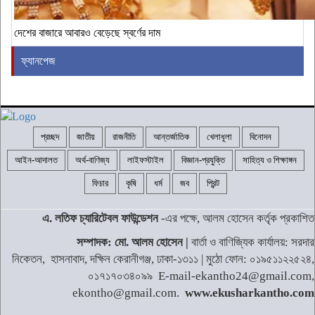
দেশের বাজারে আবারও বেড়েছে স্বর্ণের দাম
ফ্যানপেজ
প্রচ্ছদ
জাতীয়
রাজনীতি
আন্তর্জাতিক
খেলাধূলা
বিনোদন
আইন-আদালত
অর্থ-বাণিজ্য
লাইফস্টাইল
বিজ্ঞান-প্রযুক্তি
সাহিত্য ও শিক্ষাঙ্গন
ফিচার
কৃষি
ধর্ম
জব
প্রিন্ট
এ. লতিফ চ্যারিটেবল ফাউন্ডেশন
-এর পক্ষে, আলম হোসেন কর্তৃক প্রকাশিত
সম্পাদক: মো. আলম হোসেন |
বার্তা ও বাণিজ্যিক কার্যালয়: সরদার
নিকেতন, হাসনাবাদ, দক্ষিন কেরানীগঞ্জ, ঢাকা-১৩১১ | মুঠো ফোন: ০১৯৫১১২২৫২৪,
০১৭১৭০৩৪০৯৯ E-mail-ekantho24@gmail.com,
ekontho@gmail.com.
www.ekusharkantho.com