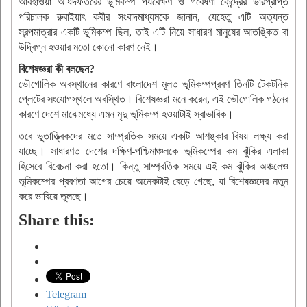
আবহাওয়া অধিদফতরের ভূমিকম্প পর্যবেক্ষণ ও গবেষণা কেন্দ্রের ভারপ্রাপ্ত
পরিচালক রুবাইয়াৎ কবীর সংবাদমাধ্যমকে জানান, যেহেতু এটি অত্যন্ত
স্বল্পমাত্রার একটি ভূমিকম্প ছিল, তাই এটি নিয়ে সাধারণ মানুষের আতঙ্কিত বা
উদ্বিগ্ন হওয়ার মতো কোনো কারণ নেই।
বিশেষজ্ঞরা কী বলছেন?
ভৌগোলিক অবস্থানের কারণে বাংলাদেশ মূলত ভূমিকম্পপ্রবণ তিনটি টেকটনিক
প্লেটের সংযোগস্থলে অবস্থিত। বিশেষজ্ঞরা মনে করেন, এই ভৌগোলিক গঠনের
কারণে দেশে মাঝেমধ্যে এমন মৃদু ভূমিকম্প হওয়াটাই স্বাভাবিক।
তবে ভূতাত্ত্বিকদের মতে সাম্প্রতিক সময়ে একটি আশঙ্কার বিষয় লক্ষ্য করা
যাচ্ছে। সাধারণত দেশের দক্ষিণ-পশ্চিমাঞ্চলকে ভূমিকম্পের কম ঝুঁকির এলাকা
হিসেবে বিবেচনা করা হতো। কিন্তু সাম্প্রতিক সময়ে এই কম ঝুঁকির অঞ্চলেও
ভূমিকম্পের প্রবণতা আগের চেয়ে অনেকটাই বেড়ে গেছে, যা বিশেষজ্ঞদের নতুন
করে ভাবিয়ে তুলছে।
Share this:
Telegram