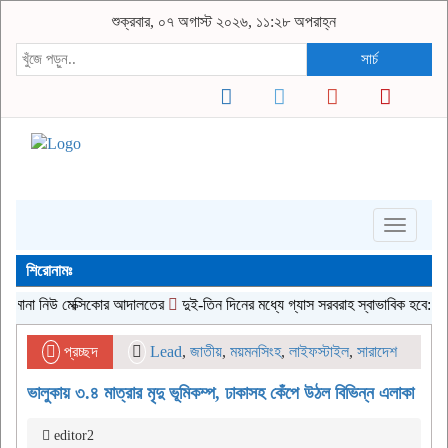
শুক্রবার, ০৭ অগাস্ট ২০২৬, ১১:২৮ অপরাহ্ন
সার্চ
Toggle
navigati
শিরোনামঃ
মানা নিউ মেক্সিকোর আদালতের
দুই-তিন দিনের মধ্যে গ্যাস সরবরাহ স্বাভাবিক হবে: জ্বালানি মন
প্রচ্ছদ
Lead
,
জাতীয়
,
ময়মনসিংহ
,
লাইফস্টাইল
,
সারাদেশ
ভালুকায় ৩.৪ মাত্রার মৃদু ভূমিকম্প, ঢাকাসহ কেঁপে উঠল বিভিন্ন এলাকা
editor2