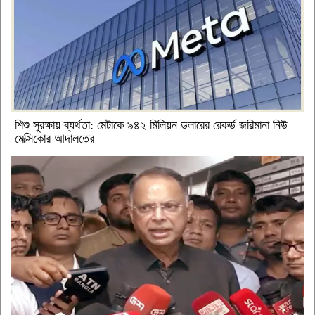
শিশু সুরক্ষায় ব্যর্থতা: মেটাকে ৯৪২ মিলিয়ন ডলারের রেকর্ড জরিমানা নিউ
মেক্সিকোর আদালতের