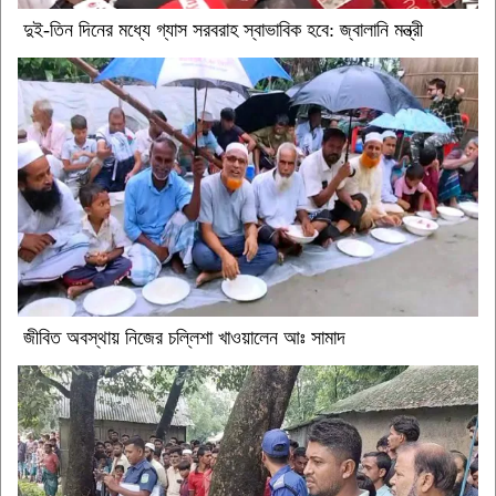
দুই-তিন দিনের মধ্যে গ্যাস সরবরাহ স্বাভাবিক হবে: জ্বালানি মন্ত্রী
জীবিত অবস্থায় নিজের চল্লিশা খাওয়ালেন আঃ সামাদ