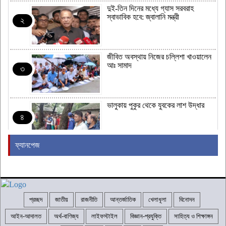
দুই-তিন দিনের মধ্যে গ্যাস সরবরাহ
স্বাভাবিক হবে: জ্বালানি মন্ত্রী
২
জীবিত অবস্থায় নিজের চল্লিশা খাওয়ালেন
আঃ সামাদ
৩
ভালুকায় পুকুর থেকে যুবকের লাশ উদ্ধার
৪
ফ্যানপেজ
জামায়াত জোটের নতুন কর্মসূচির ঘোষণা
৫
প্রচ্ছদ
জাতীয়
রাজনীতি
আন্তর্জাতিক
খেলাধূলা
বিনোদন
রাষ্ট্রপতি নির্বাচনের তারিখ ঘোষণা
৬
আইন-আদালত
অর্থ-বাণিজ্য
লাইফস্টাইল
বিজ্ঞান-প্রযুক্তি
সাহিত্য ও শিক্ষাঙ্গন