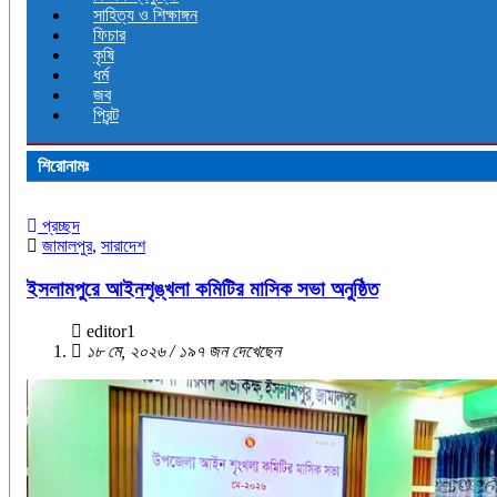
সাহিত্য ও শিক্ষাঙ্গন
ফিচার
কৃষি
ধর্ম
জব
প্রিন্ট
শিরোনামঃ
প্রচ্ছদ
জামালপুর
,
সারাদেশ
ইসলামপুরে আইনশৃঙ্খলা কমিটির মাসিক সভা অনুষ্ঠিত
editor1
১৮ মে, ২০২৬ / ১৯৭ জন দেখেছেন