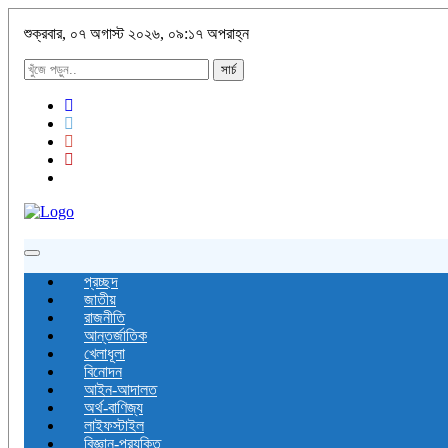
শুক্রবার, ০৭ অগাস্ট ২০২৬, ০৯:১৭ অপরাহ্ন
সার্চ
Toggle
navigation
প্রচ্ছদ
জাতীয়
রাজনীতি
আন্তর্জাতিক
খেলাধূলা
বিনোদন
আইন-আদালত
অর্থ-বাণিজ্য
লাইফস্টাইল
বিজ্ঞান-প্রযুক্তি