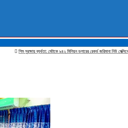
শিশু সুরক্ষায় ব্যর্থতা: মেটাকে ৯৪২ মিলিয়ন ডলারের রেকর্ড জরিমানা নিউ মেক্সিকোর আদালতের