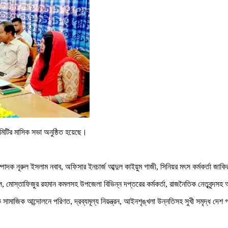
িটির মাসিক সভা অনুষ্ঠিত হয়েছে।
্পাদক নূরুল ইসলাম নবাব, অফিসার ইনচার্জ আব্দুল কাইয়ুম গাজী, সিনিয়র মৎস কর্মকর্তা জাক
মন্ডল, মোস্তাফিজুর রহমান কমলসহ উপজেলা বিভিন্ন দপ্তরের কর্মকর্তা, রাজনৈতিক নেতৃবৃন্দস
সামাজিক আন্দোলনে পরিণত, দ্রব্যমূল্য নিয়ন্ত্রন, আইনশৃঙ্খলা উন্নতিসহ সুখী সমৃদ্ধ দেশ 