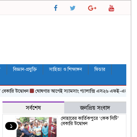
ল
বিজ্ঞান-প্রযুক্তি
সাহিত্য ও শিক্ষাঙ্গন
ফিচার
উদ্বোধন
ঘোষণার আগেই স্যামসাং গ্যালাক্সি এস২৬ এফই-এর দামের তথ্য ফা
সর্বশেষ
জনপ্রিয় সংবাদ
দোহারের কার্তিকপুরে ‘কেক সিটি’
বেকারি উদ্বোধন
১