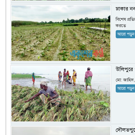
ঢাকার নব
বিশেষ প্রত
করতে
আরো পড়ুন
উলিপুরে 
মো: জাহিদ, ‎
আরো পড়ুন
দৌলতপুর