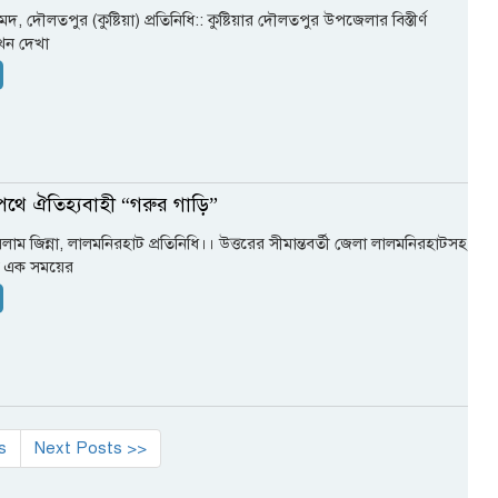
 দৌলতপুর (কুষ্টিয়া) প্রতিনিধি:: কুষ্টিয়ার দৌলতপুর উপজেলার বিস্তীর্ণ
খন দেখা
র পথে ঐতিহ্যবাহী “গরুর গাড়ি”
 ইসলাম জিন্না, লালমনিরহাট প্রতিনিধি।। ‎উত্তরের সীমান্তবর্তী জেলা লালমনিরহাটসহ
ই এক সময়ের
s
Next Posts >>