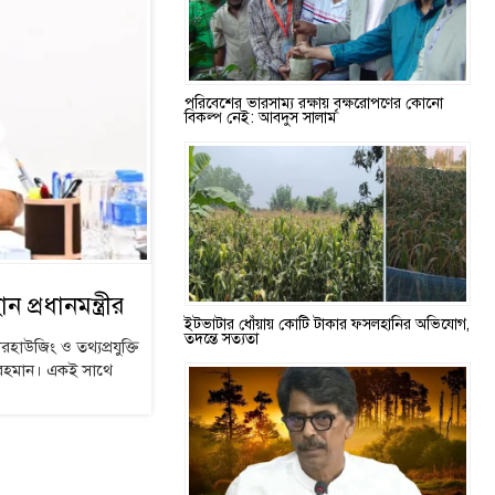
পরিবেশের ভারসাম্য রক্ষায় বৃক্ষরোপণের কোনো
বিকল্প নেই: আবদুস সালাম
 প্রধানমন্ত্রীর
ইটভাটার ধোঁয়ায় কোটি টাকার ফসলহানির অভিযোগ,
তদন্তে সত্যতা
রহাউজিং ও তথ্যপ্রযুক্তি
েক রহমান। একই সাথে