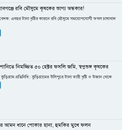
াবগঞ্জে রবি মৌসুমে কৃষকের ভাগ্য অন্ধকার!
িবেদক: এবছর টানা বৃষ্টির কারনে রবি মৌসুমে সময়োপযোগী ফসল চাষাবাদ
পানিতে নিমজ্জিত ৫০ হেক্টর ফসলি জমি, স্বপ্নভঙ্গ কৃষকের
কুড়িগ্রাম প্রতিনিধি:: ‎কুড়িগ্রামের উলিপুরে টানা ভারী বৃষ্টি ও উজান থেকে
ে আমন ধানে পোকার হানা, হুমকির মুখে ফলন