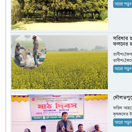
আরো পড়ুন
সরিষার হ
ফলনের হ
রাণীশংকৈল 
রাণীশংকৈল
আরো পড়ুন
দৌলতপুরে
ফরিদ আহম্ম
কৃষকদের উদ্
আরো পড়ুন