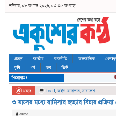
শনিবার, ০৮ অগাস্ট ২০২৬, ০৩:৩৫ অপরাহ্ন
প্রচ্ছদ
জাতীয়
রাজনীতি
আন্তর্জাতিক
খেলাধূ
কৃষি
ধর্ম
জব
প্রিন্ট
কাঁধ
শিরোনামঃ
প্রচ্ছদ
Lead
,
আইন-আদালত
,
সারাদেশ
৩ মাসের মধ্যে রামিসার হত্যার বিচার প্রক্রিয়া 
editor1