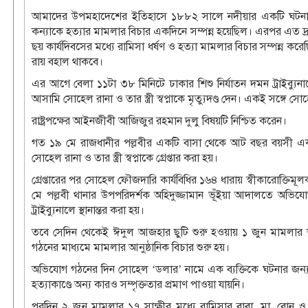
আমাদের উপমহাদেশের ইতিহাসে ১৮৮২ সালে নদীয়ার একটি ঘটনায় নদী
কন্যাকে হত্যার মামলার বিচার একদিনে সম্পন্ন হয়েছিল। এরপর এত দ্
ছয় কার্যদিবসের মধ্যে রামিসা ধর্ষণ ও হত্যা মামলার বিচার সম্পন্ন 
রায় বহাল থাকবে।
এর আগে বেলা ১১টা ৩৮ মিনিটে ঢাকার শিশু নির্যাতন দমন ট্রাইব্যু
আসামি সোহেল রানা ও তার স্ত্রী স্বপ্নাকে মৃত্যুদণ্ড দেন। একই সঙ্গে
রাষ্ট্রপক্ষের আইনজীবী আজিজুর রহমান দুলু বিষয়টি নিশ্চিত করেন।
গত ১৯ মে রাজধানীর পল্লবীর একটি বাসা থেকে আট বছর বয়সী এক শি
সোহেল রানা ও তার স্ত্রী স্বপ্নাকে গ্রেপ্তার করা হয়।
গ্রেপ্তারের পর সোহেল ফৌজদারি কার্যবিধির ১৬৪ ধারায় স্বীকারোক্তিম
মে পল্লবী থানার উপপরিদর্শক অহিদুজ্জামান ভূঁইয়া আদালতে অভিযো
ট্রাইব্যুনালে স্থানান্তর করা হয়।
তবে সেদিন থেকেই ঈদুল আজহার ছুটি শুরু হওয়ায় ১ জুন মামলার 
গঠনের মাধ্যমে মামলার আনুষ্ঠানিক বিচার শুরু হয়।
অভিযোগ গঠনের দিন সোহেল ‘ডলার’ নামে এক ব্যক্তিকে ঘটনার জন্য দায়ী
হত্যাকাণ্ডে অন্য কারও সম্পৃক্ততার প্রমাণ পাওয়া যায়নি।
পরদিন ২ জুন মামলার ১৭ সাক্ষীর মধ্যে রামিসার বাবা, মা, বোন ও