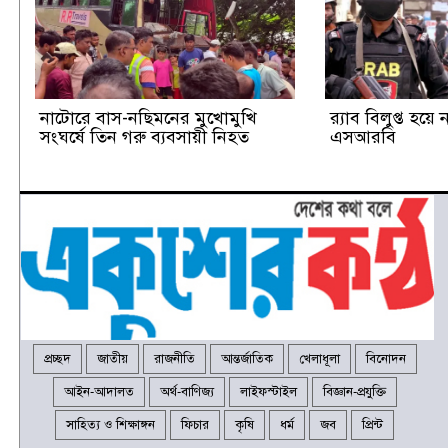
নাটোরে বাস-নছিমনের মুখোমুখি
র‍্যাব বিলুপ্ত হয়
সংঘর্ষে তিন গরু ব্যবসায়ী নিহত
এসআরবি
প্রচ্ছদ
জাতীয়
রাজনীতি
আন্তর্জাতিক
খেলাধূলা
বিনোদন
আইন-আদালত
অর্থ-বাণিজ্য
লাইফস্টাইল
বিজ্ঞান-প্রযুক্তি
সাহিত্য ও শিক্ষাঙ্গন
ফিচার
কৃষি
ধর্ম
জব
প্রিন্ট