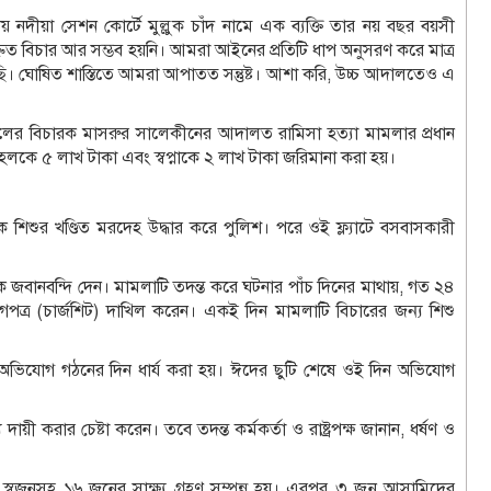
য়া সেশন কোর্টে মুল্লুক চাঁদ নামে এক ব্যক্তি তার নয় বছর বয়সী
রুত বিচার আর সম্ভব হয়নি। আমরা আইনের প্রতিটি ধাপ অনুসরণ করে মাত্র
করেছি। ঘোষিত শাস্তিতে আমরা আপাতত সন্তুষ্ট। আশা করি, উচ্চ আদালতেও এ
নালের বিচারক মাসরুর সালেকীনের আদালত রামিসা হত্যা মামলার প্রধান
 সোহেলকে ৫ লাখ টাকা এবং স্বপ্নাকে ২ লাখ টাকা জরিমানা করা হয়।
শুর খণ্ডিত মরদেহ উদ্ধার করে পুলিশ। পরে ওই ফ্ল্যাটে বসবাসকারী
ূলক জবানবন্দি দেন। মামলাটি তদন্ত করে ঘটনার পাঁচ দিনের মাথায়, গত ২৪
গপত্র (চার্জশিট) দাখিল করেন। একই দিন মামলাটি বিচারের জন্য শিশু
অভিযোগ গঠনের দিন ধার্য করা হয়। ঈদের ছুটি শেষে ওই দিন অভিযোগ
 করার চেষ্টা করেন। তবে তদন্ত কর্মকর্তা ও রাষ্ট্রপক্ষ জানান, ধর্ষণ ও
 স্বজনসহ ১৬ জনের সাক্ষ্য গ্রহণ সম্পন্ন হয়। এরপর ৩ জুন আসামিদের