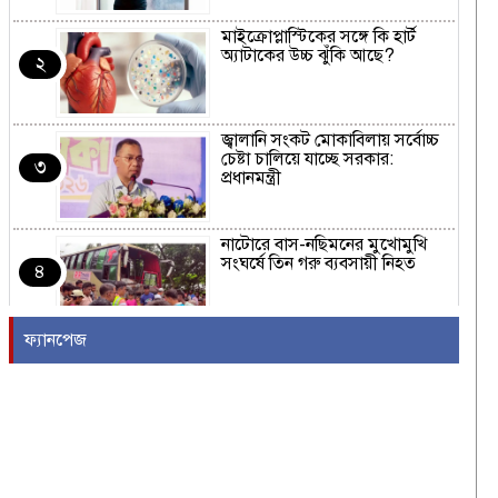
মাইক্রোপ্লাস্টিকের সঙ্গে কি হার্ট
অ্যাটাকের উচ্চ ঝুঁকি আছে?
২
জ্বালানি সংকট মোকাবিলায় সর্বোচ্চ
চেষ্টা চালিয়ে যাচ্ছে সরকার:
৩
প্রধানমন্ত্রী
নাটোরে বাস-নছিমনের মুখোমুখি
সংঘর্ষে তিন গরু ব্যবসায়ী নিহত
৪
ফ্যানপেজ
র‍্যাব বিলুপ্ত হয়ে নতুন নামে আসছে
এসআরবি
৫
সাকিবের দেশে ফিরে জাতীয় দলের
হয়ে খেলার কোনো সুযোগ নেই:
৬
ক্রীড়া প্রতিমন্ত্রী