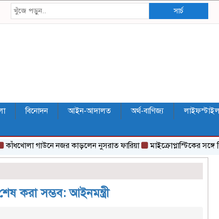
সার্চ
লা
বিনোদন
আইন-আদালত
অর্থ-বাণিজ্য
লাইফস্টাই
খোলা গাউনে নজর কাড়লেন নুসরাত ফারিয়া
মাইক্রোপ্লাস্টিকের সঙ্গে কি হার্
শেষ করা সম্ভব: আইনমন্ত্রী