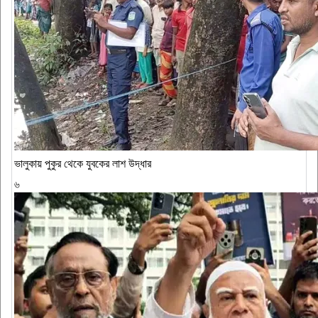
ভালুকায় পুকুর থেকে যুবকের লাশ উদ্ধার
৬