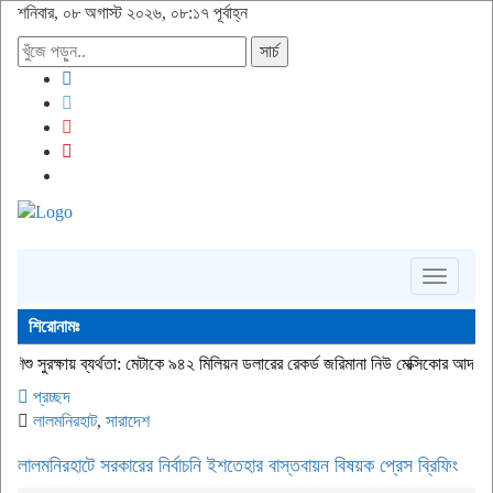
শনিবার, ০৮ অগাস্ট ২০২৬, ০৮:১৭ পূর্বাহ্ন
সার্চ
Toggle
navigati
শিরোনামঃ
ষায় ব্যর্থতা: মেটাকে ৯৪২ মিলিয়ন ডলারের রেকর্ড জরিমানা নিউ মেক্সিকোর আদালতের
দুই-তিন
প্রচ্ছদ
লালমনিরহাট
,
সারাদেশ
‎লালমনিরহাটে সরকারের নির্বাচনি ইশতেহার বাস্তবায়ন বিষয়ক প্রেস ব্রিফিং