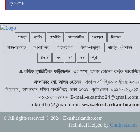
ফ্যানপেজ
প্রচ্ছদ
জাতীয়
রাজনীতি
আন্তর্জাতিক
খেলাধূলা
বিনোদন
আইন-আদালত
অর্থ-বাণিজ্য
লাইফস্টাইল
বিজ্ঞান-প্রযুক্তি
সাহিত্য ও শিক্ষাঙ্গন
ফিচার
কৃষি
ধর্ম
জব
প্রিন্ট
এ. লতিফ চ্যারিটেবল ফাউন্ডেশন
-এর পক্ষে, আলম হোসেন কর্তৃক প্রকাশিত
সম্পাদক: মো. আলম হোসেন |
বার্তা ও বাণিজ্যিক কার্যালয়: সরদার
নিকেতন, হাসনাবাদ, দক্ষিন কেরানীগঞ্জ, ঢাকা-১৩১১ | মুঠো ফোন: ০১৯৫১১২২৫২৪,
০১৭১৭০৩৪০৯৯ E-mail-ekantho24@gmail.com,
ekontho@gmail.com.
www.ekusharkantho.com
© All rights reserved © 2024 Ekusharkantho.com
Technical Helped by
Curlhost.com