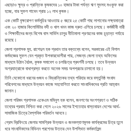
এছাড়াও ক্ষুদ্র ও প্রান্তিক কৃষকদের ১০ হাজার টাকা পর্যন্ত ঋণ সুদসহ মওকুফ করা
হচ্ছে, যার সুফল পাবেন প্রায় ১২ লাখ কৃষক।
‎​এক কোটি বৃক্ষরোপণ কর্মসূচির আওতায় ৫ বছরে ২৫ কোটি গাছ লাগানোর লক্ষ্যমাত্রা
এবং ২০ হাজার কিলোমিটার নদী ও খাল খনন কাজ দ্রুত এগিয়ে চলছে। কর্মজীবী নারী
ও শিক্ষার্থীদের জন্য বিশেষ বাস সার্ভিস চালুর নীতিমালা প্রণয়নের কাজ চূড়ান্ত পর্যায়ে
রয়েছে।
‎​জেলা প্রশাসক মুহ. রাশেদুল হক প্রধান তার বক্তব্যে বলেন, সরকারের এই বিশাল
কর্মযজ্ঞের সুফল যেন প্রকৃত উপকারভোগীরা পায়, সেজন্য জেলা তথ্য অফিসের
মাধ্যমে উঠান বৈঠক, কৃষক সমাবেশ ও চলচ্চিত্র প্রদর্শনী চলছে। তবে উন্নয়ন
অগ্রযাত্রাকে বাধাগ্রস্ত করতে অনেক সময় অপপ্রচার চালানো হয়।
‎তিনি যেকোনো ধরনের গুজব ও বিভ্রান্তিকর তথ্য পরিহার করে বস্তুনিষ্ঠ সংবাদ
পরিবেশনের মাধ্যমে উন্নয়ন কাজে সহযোগিতা করতে সাংবাদিকদের প্রতি আহ্বান
জানান।
‎‎জেলা পরিষদ প্রশাসক একেএম মমিনুল হক বলেন, জনগণের অংশগ্রহণ ও সঠিক
তথ্যের প্রবাহ নিশ্চিত করা গেলে ২০২৬ সালের ইশতেহার বাস্তবায়ন দেশের আর্থ-
সামাজিক চিত্রে বৈপ্লবিক পরিবর্তন আনবে।
‎‎​প্রেস ব্রিফিংয়ে জেলার সামগ্রিক উন্নয়ন ও জনকল্যাণমূলক কার্যক্রমের চিত্র তুলে
ধরে সাংবাদিকদের বিভিন্ন প্রশ্নের উত্তর দেন উপস্থিত কর্মকর্তাবৃন্দ