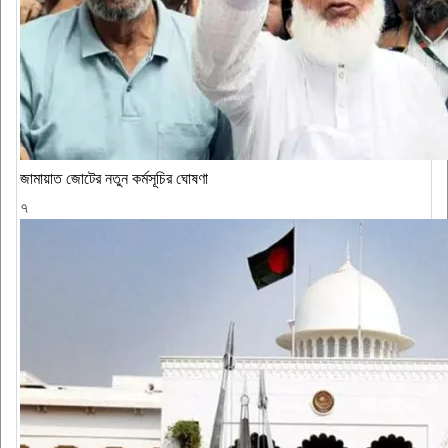
জামায়াত জোটের নতুন কর্মসূচির ঘোষণা
৭