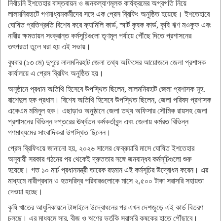
নির্বাচনি ইশতেহার বাস্তবায়ন ও জনকল্যাণমূলক কার্যক্রমের অগ্রগতি নিয়ে
লালমনিরহাটে গণমাধ্যমকর্মীদের সঙ্গে এক প্রেস ব্রিফিং অনুষ্ঠিত হয়েছে। ইশতেহারে
ঘোষিত প্রতিশ্রুতি বিশেষ করে ফ্যামিলি কার্ড, স্মার্ট কৃষক কার্ড, কৃষি ঋণ মওকুফ এবং
নারীর ক্ষমতায়ন সংক্রান্ত কর্মসূচিগুলো তৃণমূল পর্যায়ে পৌঁছে দিতে প্রশাসনের
তৎপরতা তুলে ধরা হয় এই সভায়।
‎বুধবার (১৩ মে) দুপুরে লালমনিরহাট জেলা তথ্য অফিসের আয়োজনে জেলা প্রশাসক
কার্যালয়ে এ প্রেস ব্রিফিং অনুষ্ঠিত হয়।
‎‎​অনুষ্ঠানে প্রধান অতিথি হিসেবে উপস্থিত ছিলেন, লালমনিরহাট জেলা প্রশাসক মুহ.
রাশেদুল হক প্রধান। বিশেষ অতিথি হিসেবে উপস্থিত ছিলেন, জেলা পরিষদ প্রশাসক
একেএম মমিনুল হক। এছাড়াও অনুষ্ঠানে জেলা তথ্য অফিসার সৌমিক রায়সহ জেলা
প্রশাসনের বিভিন্ন দপ্তরের ঊর্ধ্বতন কর্মকর্তাবৃন্দ এবং জেলায় কর্মরত বিভিন্ন
গণমাধ্যমের সাংবাদিকরা উপস্থিত ছিলেন।
‎প্রেস ​ব্রিফিংয়ে জানানো হয়, ২০২৬ সালের ফেব্রুয়ারি মাসে ঘোষিত ইশতেহার
অনুযায়ী সরকার গঠনের পর থেকেই দ্রুততার সঙ্গে জনবান্ধব কর্মসূচিগুলো শুরু
হয়েছে। গত ১০ মার্চ প্রধানমন্ত্রী তারেক রহমান এই কর্মসূচির উদ্বোধন করেন। এর
মাধ্যমে নারীপ্রধান ও হতদরিদ্র পরিবারগুলোকে মাসে ২,৫০০ টাকা সরাসরি সহায়তা
দেওয়া হচ্ছে।
‎​‎কৃষি খাতের আধুনিকায়নে টাঙ্গাইলে উদ্বোধনের পর এখন দেশজুড়ে এই কার্ড বিতরণ
চলছে। এর মাধ্যমে সার, বীজ ও ঋণের ভর্তুকি সরাসরি কৃষকের হাতে পৌঁছাবে।