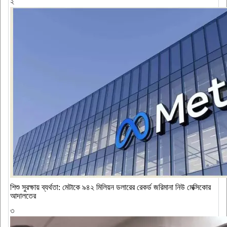
২
শিশু সুরক্ষায় ব্যর্থতা: মেটাকে ৯৪২ মিলিয়ন ডলারের রেকর্ড জরিমানা নিউ মেক্সিকোর
আদালতের
৩