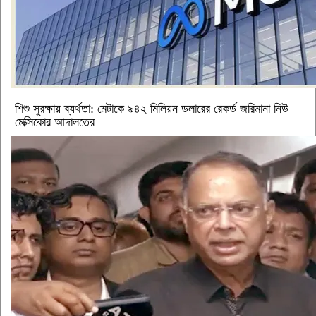
শিশু সুরক্ষায় ব্যর্থতা: মেটাকে ৯৪২ মিলিয়ন ডলারের রেকর্ড জরিমানা নিউ
মেক্সিকোর আদালতের