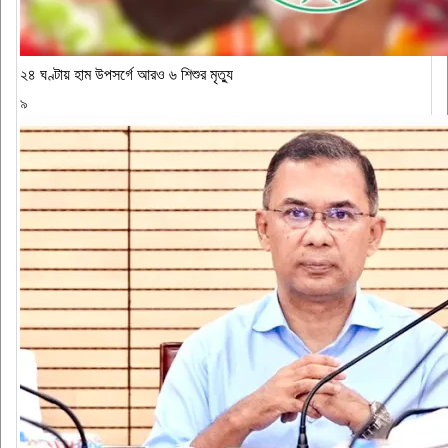
২৪ ঘণ্টায় হাম উপসর্গে আরও ৬ শিশুর মৃত্যু
৯