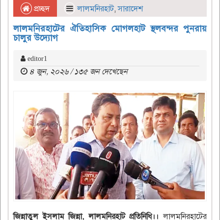
প্রচ্ছদ
লালমনিরহাট
,
সারাদেশ
লালমনিরহাটের ঐতিহাসিক মোগলহাট স্থলবন্দর পুনরায়
চালুর উদ্যোগ
editor1
৪ জুন, ২০২৬ / ১৩৫ জন দেখেছেন
জিন্নাতুল ইসলাম জিন্না, লালমনিরহাট প্রতিনিধি।। ‎
লালমনিরহাটের