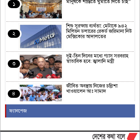
মানুষকে শান্তিতে ঘুমাতে দিতে চাই”
১
শিশু সুরক্ষায় ব্যর্থতা: মেটাকে ৯৪২
মিলিয়ন ডলারের রেকর্ড জরিমানা নিউ
২
মেক্সিকোর আদালতের
দুই-তিন দিনের মধ্যে গ্যাস সরবরাহ
স্বাভাবিক হবে: জ্বালানি মন্ত্রী
৩
জীবিত অবস্থায় নিজের চল্লিশা
খাওয়ালেন আঃ সামাদ
৪
ফ্যানপেজ
ভালুকায় পুকুর থেকে যুবকের লাশ
উদ্ধার
৫