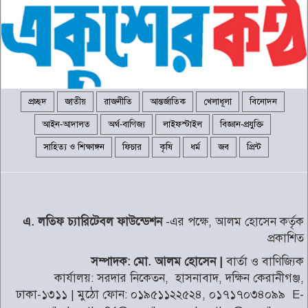
জামায়াত জোটের নতুন কর্মসূচির
ঘোষণা
৬
রাষ্ট্রপতি নির্বাচনের তারিখ ঘোষণা
৭
প্রচ্ছদ
জাতীয়
রাজনীতি
আন্তর্জাতিক
খেলাধূলা
বিনোদন
আইন-আদালত
অর্থ-বাণিজ্য
লাইফস্টাইল
বিজ্ঞান-প্রযুক্তি
২৪ ঘণ্টায় হাম উপসর্গে আরও ৬
সাহিত্য ও শিক্ষাঙ্গন
ফিচার
কৃষি
ধর্ম
জব
প্রিন্ট
শিশুর মৃত্যু
৮
শব্দদূষণ নিয়ন্ত্রণে কঠোরভাবে
এ. লতিফ চ্যারিটেবল ফাউন্ডেশন
-এর পক্ষে, আলম হোসেন কর্তৃক
বাস্তবায়নের উদ্যোগ নিয়েছে সরকার
৯
প্রকাশিত
সম্পাদক: মো. আলম হোসেন |
বার্তা ও বাণিজ্যিক
সাদ্দাম-ইনানকে ফোনে হামলার
কার্যালয়: সরদার নিকেতন, হাসনাবাদ, দক্ষিন কেরানীগঞ্জ,
নির্দেশ দেন ওবায়দুল কাদের
১০
ঢাকা-১৩১১ | মুঠো ফোন: ০১৯৫১১২২৫২৪, ০১৭১৭০৩৪০৯৯ E-