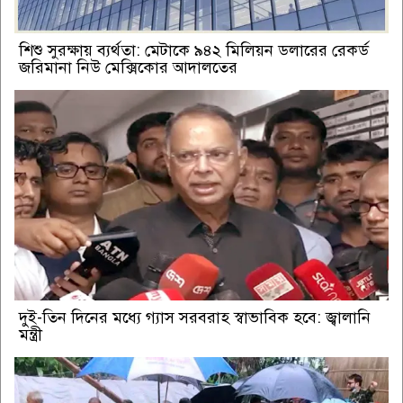
শিশু সুরক্ষায় ব্যর্থতা: মেটাকে ৯৪২ মিলিয়ন ডলারের রেকর্ড
জরিমানা নিউ মেক্সিকোর আদালতের
দুই-তিন দিনের মধ্যে গ্যাস সরবরাহ স্বাভাবিক হবে: জ্বালানি
মন্ত্রী