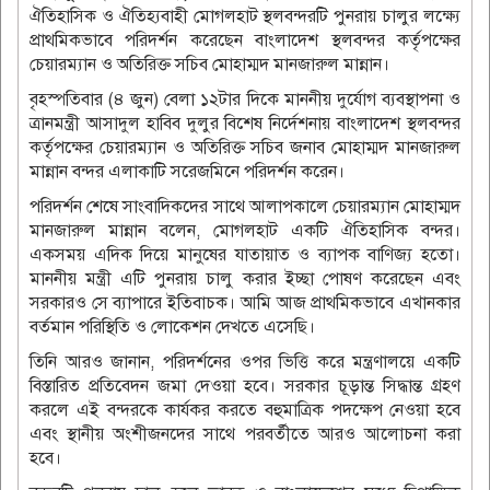
ঐতিহাসিক ও ঐতিহ্যবাহী মোগলহাট স্থলবন্দরটি পুনরায় চালুর লক্ষ্যে
প্রাথমিকভাবে পরিদর্শন করেছেন বাংলাদেশ স্থলবন্দর কর্তৃপক্ষের
চেয়ারম্যান ও অতিরিক্ত সচিব মোহাম্মদ মানজারুল মান্নান।
‎বৃহস্পতিবার (৪ জুন) বেলা ১২টার দিকে মাননীয় দুর্যোগ ব্যবস্থাপনা ও
ত্রানমন্ত্রী আসাদুল হাবিব দুলুর বিশেষ নির্দেশনায় বাংলাদেশ স্থলবন্দর
কর্তৃপক্ষের চেয়ারম্যান ও অতিরিক্ত সচিব জনাব মোহাম্মদ মানজারুল
মান্নান বন্দর এলাকাটি সরেজমিনে পরিদর্শন করেন।
‎পরিদর্শন শেষে সাংবাদিকদের সাথে আলাপকালে চেয়ারম্যান মোহাম্মদ
মানজারুল মান্নান বলেন, মোগলহাট একটি ঐতিহাসিক বন্দর।
একসময় এদিক দিয়ে মানুষের যাতায়াত ও ব্যাপক বাণিজ্য হতো।
মাননীয় মন্ত্রী এটি পুনরায় চালু করার ইচ্ছা পোষণ করেছেন এবং
সরকারও সে ব্যাপারে ইতিবাচক। আমি আজ প্রাথমিকভাবে এখানকার
বর্তমান পরিস্থিতি ও লোকেশন দেখতে এসেছি।
‎‎​তিনি আরও জানান, পরিদর্শনের ওপর ভিত্তি করে মন্ত্রণালয়ে একটি
বিস্তারিত প্রতিবেদন জমা দেওয়া হবে। সরকার চূড়ান্ত সিদ্ধান্ত গ্রহণ
করলে এই বন্দরকে কার্যকর করতে বহুমাত্রিক পদক্ষেপ নেওয়া হবে
এবং স্থানীয় অংশীজনদের সাথে পরবর্তীতে আরও আলোচনা করা
হবে।