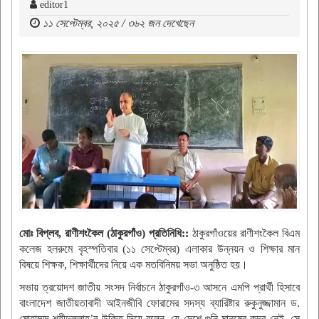
editor1
১১ সেপ্টেম্বর, ২০২৫ / ৩৬২ জন দেখেছেন
মোঃ বিপ্লব, রাণীশংকৈল (ঠাকুরগাঁও) প্রতিনিধি::
ঠাকুরগাঁওয়ের রাণীশংকৈল বিএম
কলেজ হলরুমে বৃহস্পতিবার (১১ সেপ্টেম্বর) এলাকার উন্নয়ন ও শিক্ষার মান
বিষয়ে শিক্ষক, শিক্ষার্থীদের নিয়ে এক মতবিনিময় সভা অনুষ্ঠিত হয়।
সভায় ত্রয়োদশ জাতীয় সংসদ নির্বাচনে ঠাকুরগাঁও-৩ আসনে এমপি প্রার্থী হিসাবে
বাংলাদেশ জাতীয়তাবাদী আইনজীবি ফোরামের সদস্য ব্যারিষ্টার রুকুনুজ্জামান ড.
মোহাম্মদ শহীদুল্লাহ’র উক্তি দিয়ে বলেন, যে দেশে গুনি মানুষের কদর নেই, সে