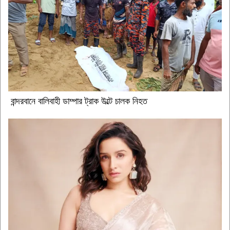
বান্দরবানে বালিবাহী ডাম্পার ট্রাক উল্টে চালক নিহত