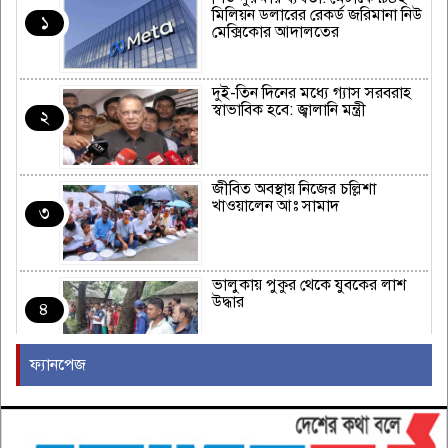
মিলিয়ন ডলারের রেকর্ড জরিমানা নিউ
১
মেক্সিকোর আদালতের
দুই-তিন দিনের মধ্যে গ্যাস সরবরাহ
স্বাভাবিক হবে: জ্বালানি মন্ত্রী
২
জীবিত অবস্থায় নিজের চল্লিশা
খাওয়ালেন আঃ সামাদ
৩
ভালুকায় পুকুর থেকে যুবকের লাশ
উদ্ধার
৪
ফ্যানপেজ
জামায়াত জোটের নতুন কর্মসূচির
ঘোষণা
৫