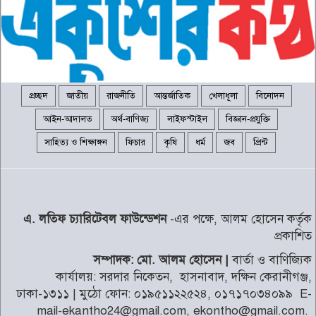
রাষ্ট্রপতি নির্বাচনের তারিখ ঘোষণা
৬
২৪ ঘণ্টায় হাম উপসর্গে আরও ৬
প্রচ্ছদ
জাতীয়
রাজনীতি
আন্তর্জাতিক
খেলাধূলা
বিনোদন
শিশুর মৃত্যু
৭
আইন-আদালত
অর্থ-বাণিজ্য
লাইফস্টাইল
বিজ্ঞান-প্রযুক্তি
সাহিত্য ও শিক্ষাঙ্গন
ফিচার
কৃষি
ধর্ম
জব
প্রিন্ট
শব্দদূষণ নিয়ন্ত্রণে কঠোরভাবে
বাস্তবায়নের উদ্যোগ নিয়েছে সরকার
৮
এ. লতিফ চ্যারিটেবল ফাউন্ডেশন
-এর পক্ষে, আলম হোসেন কর্তৃক
সাদ্দাম-ইনানকে ফোনে হামলার
নির্দেশ দেন ওবায়দুল কাদের
প্রকাশিত
৯
সম্পাদক: মো. আলম হোসেন |
বার্তা ও বাণিজ্যিক
কার্যালয়: সরদার নিকেতন, হাসনাবাদ, দক্ষিন কেরানীগঞ্জ,
দেশের বাজারে আবারও বেড়েছে
ঢাকা-১৩১১ | মুঠো ফোন: ০১৯৫১১২২৫২৪, ০১৭১৭০৩৪০৯৯ E-
স্বর্ণের দাম
১০
mail-ekantho24@gmail.com, ekontho@gmail.com.