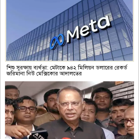
শিশু সুরক্ষায় ব্যর্থতা: মেটাকে ৯৪২ মিলিয়ন ডলারের রেকর্ড
জরিমানা নিউ মেক্সিকোর আদালতের