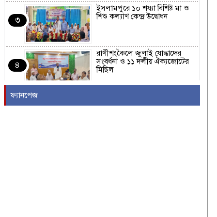
ইসলামপুরে ১০ শয্যা বিশিষ্ট মা ও
শিশু কল্যাণ কেন্দ্র উদ্বোধন
৩
রাণীশংকৈলে জুলাই যোদ্ধাদের
সংবর্ধনা ও ১১ দলীয় ঐক্যজোটের
৪
মিছিল
ফ্যানপেজ
হাম উপসর্গে আরো ৫ শিশুর মৃত্যু
৫
শ্রীনগরে বিএনপির উদ্যোগে
গনঅভ্যুত্থান দিবস উদযাপন
৬
কালিয়াকৈরে ২৫ লাখ টাকার নকল
সিগারেট জব্দ, গ্রেপ্তার ২
৭