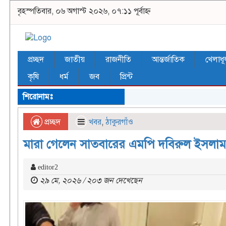
বৃহস্পতিবার, ০৬ অগাস্ট ২০২৬, ০৭:১১ পূর্বাহ্ন
প্রচ্ছদ
জাতীয়
রাজনীতি
আন্তর্জাতিক
খেলাধূ
কৃষি
ধর্ম
জব
প্রিন্ট
শিরোনামঃ
প্রচ্ছদ
খবর
,
ঠাকুরগাঁও
মারা গেলেন সাতবারের এমপি দবিরুল ইসলাম
editor2
২৯ মে, ২০২৬ / ২০৩ জন দেখেছেন