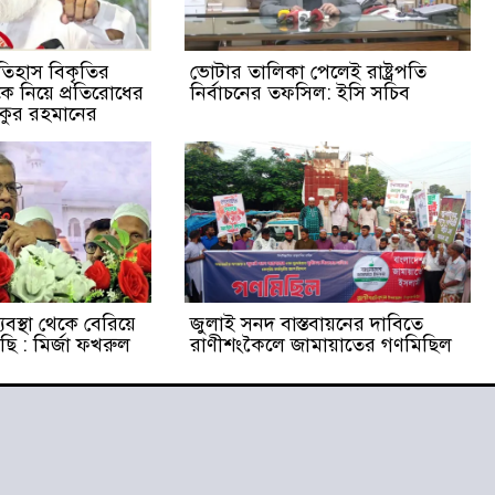
ইতিহাস বিকৃতির
ভোটার তালিকা পেলেই রাষ্ট্রপতি
কে নিয়ে প্রতিরোধের
নির্বাচনের তফসিল: ইসি সচিব
িকুর রহমানের
যবস্থা থেকে বেরিয়ে
জুলাই সনদ বাস্তবায়নের দাবিতে
ি : মির্জা ফখরুল
রাণীশংকৈলে জামায়াতের গণমিছিল