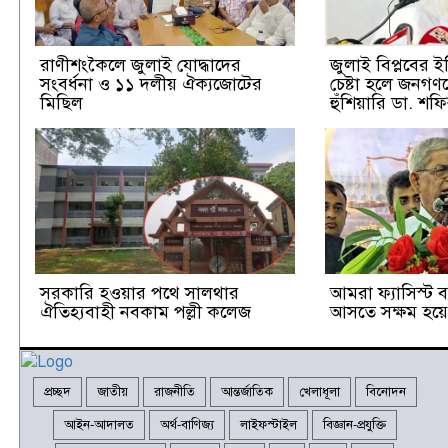
রাণীশংকৈলে জুলাই যোদ্ধাদের
জুলাই বিপ্লবের 
সংবর্ধনা ও ১১ দলীয় ঐক্যজোটের
চেষ্টা হলে জনগণ
মিছিল
হুঁশিয়ারি ডা. শফ
সরকারি হওয়ার পথে সালথার
আমরা ফ্যাসিস্ট ব্
ঐতিহ্যবাহী নবকাম পল্লী কলেজ
আসতে সক্ষম হয়েছ
প্রচ্ছদ
জাতীয়
রাজনীতি
আন্তর্জাতিক
খেলাধূলা
বিনোদন
আইন-আদালত
অর্থ-বাণিজ্য
লাইফস্টাইল
বিজ্ঞান-প্রযুক্তি