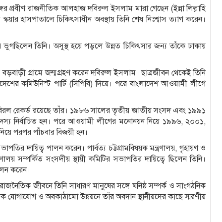
্গের প্রবীণ রাজনীতিক আলহাজ দবিরুল ইসলাম মারা গেছেন (ইন্না লিল্লাহি
স্কয়ার হাসপাতালে চিকিৎসাধীন অবস্থায় তিনি শেষ নিঃশ্বাস ত্যাগ করেন।
তায় ভুগছিলেন তিনি। অসুস্থ হয়ে পড়লে উন্নত চিকিৎসার জন্য তাঁকে ঢাকায়
 বড়বাড়ী গ্রামে জন্মগ্রহণ করেন দবিরুল ইসলাম। ছাত্রজীবন থেকেই তিনি
লাদেশের কমিউনিস্ট পার্টি (সিপিবি) দিয়ে। পরে বাংলাদেশ আওয়ামী লীগে
 বিরল রেকর্ড রয়েছে তাঁর। ১৯৮৬ সালের তৃতীয় জাতীয় সংসদ এবং ১৯৯১
দ সদস্য নির্বাচিত হন। পরে আওয়ামী লীগের মনোনয়ন নিয়ে ১৯৯৬, ২০০১,
িয়ে পরপর পাঁচবার বিজয়ী হন।
সভাপতির দায়িত্ব পালন করেন। পার্বত্য চট্টগ্রামবিষয়ক মন্ত্রণালয়, গৃহায়ণ ও
মন্ত্রণালয় সম্পর্কিত সংসদীয় স্থায়ী কমিটির সভাপতির দায়িত্বে ছিলেন তিনি।
পালন করেন।
। রাজনৈতিক জীবনে তিনি সাধারণ মানুষের সঙ্গে ঘনিষ্ঠ সম্পর্ক ও সাংগঠনিক
সড়ক যোগাযোগ ও অবকাঠামো উন্নয়নে তাঁর অবদান স্থানীয়দের কাছে স্মরণীয়