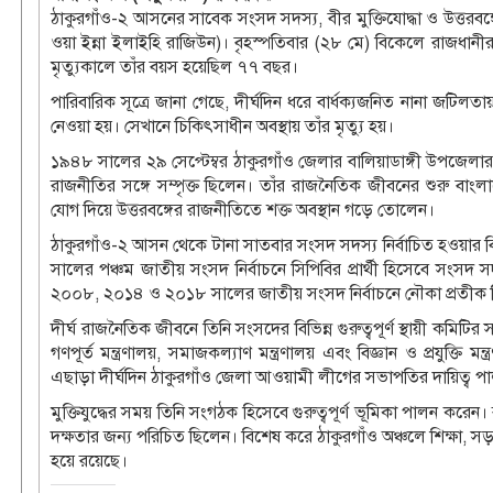
ঠাকুরগাঁও-২ আসনের সাবেক সংসদ সদস্য, বীর মুক্তিযোদ্ধা ও উত্তরবঙ
ওয়া ইন্না ইলাইহি রাজিউন)। বৃহস্পতিবার (২৮ মে) বিকেলে রাজধানীর 
মৃত্যুকালে তাঁর বয়স হয়েছিল ৭৭ বছর।
পারিবারিক সূত্রে জানা গেছে, দীর্ঘদিন ধরে বার্ধক্যজনিত নানা জটিল
নেওয়া হয়। সেখানে চিকিৎসাধীন অবস্থায় তাঁর মৃত্যু হয়।
১৯৪৮ সালের ২৯ সেপ্টেম্বর ঠাকুরগাঁও জেলার বালিয়াডাঙ্গী উপজেলার
রাজনীতির সঙ্গে সম্পৃক্ত ছিলেন। তাঁর রাজনৈতিক জীবনের শুরু বাং
যোগ দিয়ে উত্তরবঙ্গের রাজনীতিতে শক্ত অবস্থান গড়ে তোলেন।
ঠাকুরগাঁও-২ আসন থেকে টানা সাতবার সংসদ সদস্য নির্বাচিত হওয়ার
সালের পঞ্চম জাতীয় সংসদ নির্বাচনে সিপিবির প্রার্থী হিসেবে সংস
২০০৮, ২০১৪ ও ২০১৮ সালের জাতীয় সংসদ নির্বাচনে নৌকা প্রতীক ন
দীর্ঘ রাজনৈতিক জীবনে তিনি সংসদের বিভিন্ন গুরুত্বপূর্ণ স্থায়ী কমিটির 
গণপূর্ত মন্ত্রণালয়, সমাজকল্যাণ মন্ত্রণালয় এবং বিজ্ঞান ও প্রযুক্তি 
এছাড়া দীর্ঘদিন ঠাকুরগাঁও জেলা আওয়ামী লীগের সভাপতির দায়িত্ব 
মুক্তিযুদ্ধের সময় তিনি সংগঠক হিসেবে গুরুত্বপূর্ণ ভূমিকা পালন করেন
দক্ষতার জন্য পরিচিত ছিলেন। বিশেষ করে ঠাকুরগাঁও অঞ্চলে শিক্ষা, 
হয়ে রয়েছে।