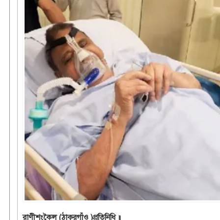
রাণীশংকৈল (ঠাকুরগাঁও )প্রতিনিধি ॥