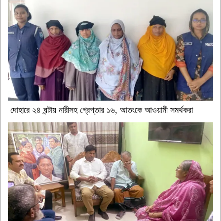
দোহারে ২৪ ঘন্টায় নারীসহ গ্রেপ্তার ১৬, আতংকে আওয়ামী সমর্থকরা