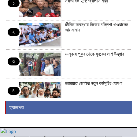
স্বাভাবিক হবে: জ্বালানি মন্ত্রী
১
জীবিত অবস্থায় নিজের চল্লিশা খাওয়ালেন
আঃ সামাদ
২
ভালুকায় পুকুর থেকে যুবকের লাশ উদ্ধার
৩
জামায়াত জোটের নতুন কর্মসূচির ঘোষণা
৪
ফ্যানপেজ
রাষ্ট্রপতি নির্বাচনের তারিখ ঘোষণা
৫