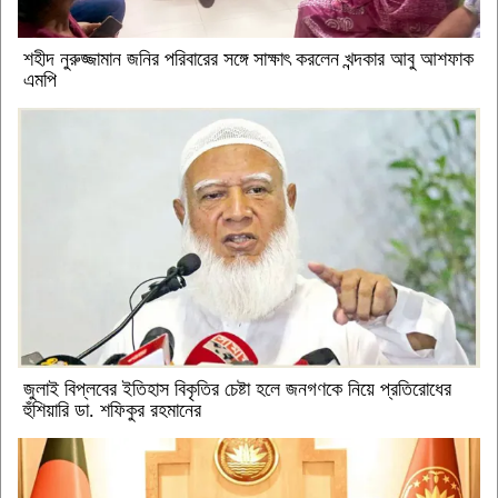
শহীদ নুরুজ্জামান জনির পরিবারের সঙ্গে সাক্ষাৎ করলেন খন্দকার আবু আশফাক
এমপি
জুলাই বিপ্লবের ইতিহাস বিকৃতির চেষ্টা হলে জনগণকে নিয়ে প্রতিরোধের
হুঁশিয়ারি ডা. শফিকুর রহমানের