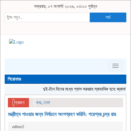
শুক্রবার, ০৭ অগাস্ট ২০২৬, ০৩:০০ পূর্বাহ্ন
সার্চ
Toggle
navigati
শিরোনামঃ
দুই-তিন দিনের মধ্যে গ্যাস সরবরাহ স্বাভাবিক হবে: জ্বালানি মন্ত্রী
জ
প্রচ্ছদ
খবর
,
ঢাকা
মন্ত্রীত্ব পাওয়ার জন্য নির্বাচনে অংশগ্রহণ করিনি: গয়েশ্বর চন্দ্র রায়
editor2