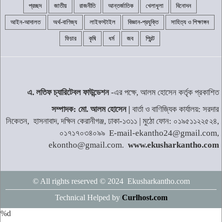
প্রচ্ছদ
জাতীয়
রাজনীতি
আন্তর্জাতিক
খেলাধূলা
বিনোদন
২৪ ঘণ্টায় হাম উপসর্গে আরও ৬ শিশুর মৃত্যু
৬
আইন-আদালত
অর্থ-বাণিজ্য
লাইফস্টাইল
বিজ্ঞান-প্রযুক্তি
সাহিত্য ও শিক্ষাঙ্গন
ফিচার
কৃষি
ধর্ম
জব
প্রিন্ট
শব্দদূষণ নিয়ন্ত্রণে কঠোরভাবে বাস্তবায়নের
উদ্যোগ নিয়েছে সরকার
৭
এ. লতিফ চ্যারিটেবল ফাউন্ডেশন
-এর পক্ষে, আলম হোসেন কর্তৃক প্রকাশিত
সাদ্দাম-ইনানকে ফোনে হামলার নির্দেশ দেন
সম্পাদক: মো. আলম হোসেন |
বার্তা ও বাণিজ্যিক কার্যালয়: সরদার
ওবায়দুল কাদের
৮
নিকেতন, হাসনাবাদ, দক্ষিন কেরানীগঞ্জ, ঢাকা-১৩১১ | মুঠো ফোন: ০১৯৫১১২২৫২৪,
০১৭১৭০৩৪০৯৯ E-mail-ekantho24@gmail.com,
ekontho@gmail.com.
www.ekusharkantho.com
দেশের বাজারে আবারও বেড়েছে স্বর্ণের দাম
৯
© All rights reserved © 2024 Ekusharkantho.com
Technical Helped by
জামালপুরে জুলাই গণঅভ্যুত্থান দিবস
Curlhost.com
উপলক্ষে আলোচনা সভা ও সংবর্ধনা
১০
%d