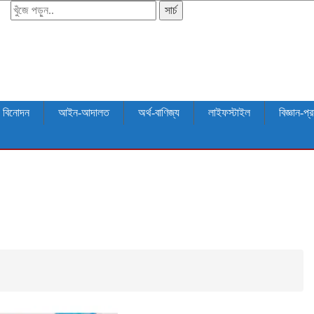
সার্চ
বিনোদন
আইন-আদালত
অর্থ-বাণিজ্য
লাইফস্টাইল
বিজ্ঞান-প্র