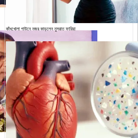
কাঁধখোলা গাউনে নজর কাড়লেন নুসরাত ফারিয়া
৫