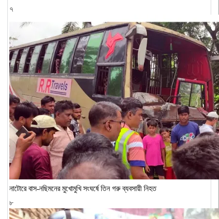
৭
নাটোরে বাস-নছিমনের মুখোমুখি সংঘর্ষে তিন গরু ব্যবসায়ী নিহত
৮