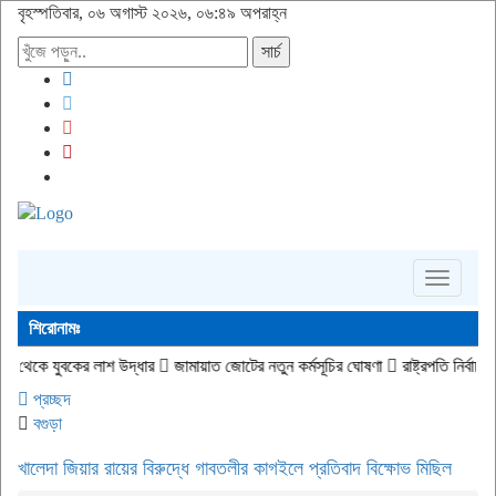
বৃহস্পতিবার, ০৬ অগাস্ট ২০২৬, ০৬:৪৯ অপরাহ্ন
সার্চ
Toggle
navigati
শিরোনামঃ
 লাশ উদ্ধার
জামায়াত জোটের নতুন কর্মসূচির ঘোষণা
রাষ্ট্রপতি নির্বাচনের তারিখ ঘোষণা
প্রচ্ছদ
বগুড়া
খালেদা জিয়ার রায়ের বিরুদ্ধে গাবতলীর কাগইলে প্রতিবাদ বিক্ষোভ মিছিল