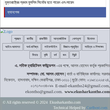
যুক্তরাষ্ট্রের প্রথম মুসলিম সিনেটর হতে পারেন এল-সায়েদ
ফ্যানপেজ
প্রচ্ছদ
জাতীয়
রাজনীতি
আন্তর্জাতিক
খেলাধূলা
বিনোদন
আইন-আদালত
অর্থ-বাণিজ্য
লাইফস্টাইল
বিজ্ঞান-প্রযুক্তি
সাহিত্য ও শিক্ষাঙ্গন
ফিচার
কৃষি
ধর্ম
জব
প্রিন্ট
এ. লতিফ চ্যারিটেবল ফাউন্ডেশন
-এর পক্ষে, আলম হোসেন কর্তৃক প্রকাশিত
সম্পাদক: মো. আলম হোসেন |
বার্তা ও বাণিজ্যিক কার্যালয়: সরদার
নিকেতন, হাসনাবাদ, দক্ষিন কেরানীগঞ্জ, ঢাকা-১৩১১ | মুঠো ফোন: ০১৯৫১১২২৫২৪,
০১৭১৭০৩৪০৯৯ E-mail-ekantho24@gmail.com,
ekontho@gmail.com.
www.ekusharkantho.com
© All rights reserved © 2024 Ekusharkantho.com
Technical Helped by
Curlhost.com