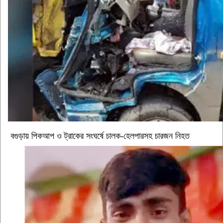
বগুড়ায় পিকআপ ও ট্রাকের সংঘর্ষে চালক-হেলপারসহ চারজন নিহত