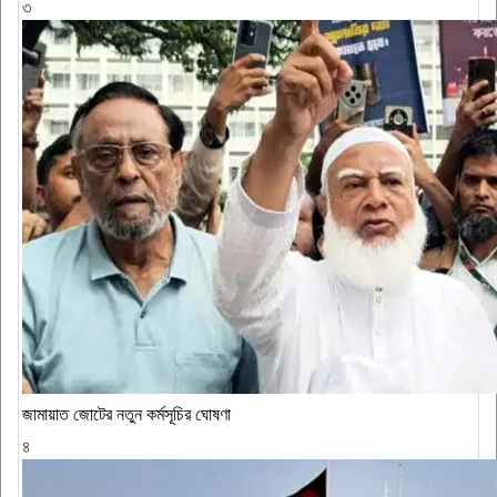
৩
জামায়াত জোটের নতুন কর্মসূচির ঘোষণা
৪