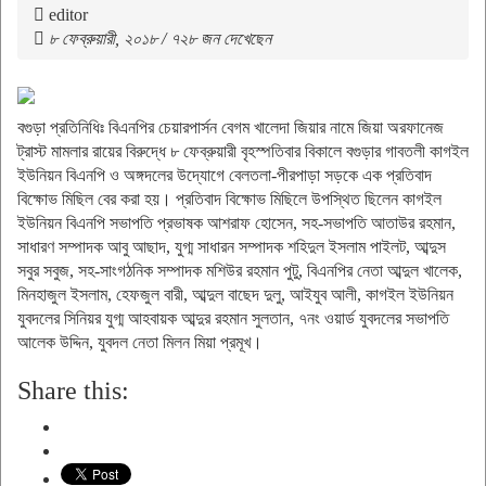
editor
৮ ফেব্রুয়ারী, ২০১৮ / ৭২৮ জন দেখেছেন
বগুড়া প্রতিনিধিঃ বিএনপির চেয়ারপার্সন বেগম খালেদা জিয়ার নামে জিয়া অরফানেজ
ট্রাস্ট মামলার রায়ের বিরুদ্ধে ৮ ফেব্রুয়ারী বৃহস্পতিবার বিকালে বগুড়ার গাবতলী কাগইল
ইউনিয়ন বিএনপি ও অঙ্গদলের উদ্যোগে বেলতলা-পীরপাড়া সড়কে এক প্রতিবাদ
বিক্ষোভ মিছিল বের করা হয়। প্রতিবাদ বিক্ষোভ মিছিলে উপস্থিত ছিলেন কাগইল
ইউনিয়ন বিএনপি সভাপতি প্রভাষক আশরাফ হোসেন, সহ-সভাপতি আতাউর রহমান,
সাধারণ সম্পাদক আবু আছাদ, যুগ্ম সাধারন সম্পাদক শহিদুল ইসলাম পাইলট, আব্দুস
সবুর সবুজ, সহ-সাংগঠনিক সম্পাদক মশিউর রহমান পুটু, বিএনপির নেতা আব্দুল খালেক,
মিনহাজুল ইসলাম, হেফজুল বারী, আব্দুল বাছেদ দুলু, আইযুব আলী, কাগইল ইউনিয়ন
যুবদলের সিনিয়র যুগ্ম আহবায়ক আব্দুর রহমান সুলতান, ৭নং ওয়ার্ড যুবদলের সভাপতি
আলেক উদ্দিন, যুবদল নেতা মিলন মিয়া প্রমূখ।
Share this: