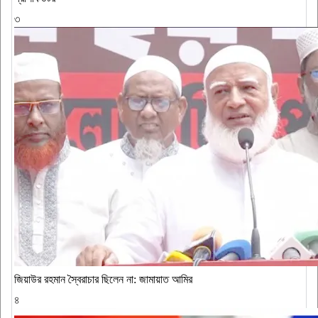
৩
জিয়াউর রহমান স্বৈরাচার ছিলেন না: জামায়াত আমির
৪