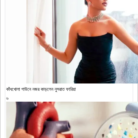
কাঁধখোলা গাউনে নজর কাড়লেন নুসরাত ফারিয়া
৬