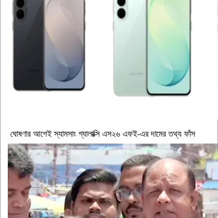
ঘোষণার আগেই স্যামসাং গ্যালাক্সি এস২৬ এফই-এর দামের তথ্য ফাঁস