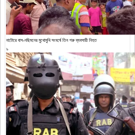
নাটোরে বাস-নছিমনের মুখোমুখি সংঘর্ষে তিন গরু ব্যবসায়ী নিহত
৯