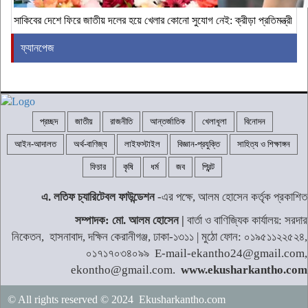
সাকিবের দেশে ফিরে জাতীয় দলের হয়ে খেলার কোনো সুযোগ নেই: ক্রীড়া প্রতিমন্ত্রী
ফ্যানপেজ
প্রচ্ছদ
জাতীয়
রাজনীতি
আন্তর্জাতিক
খেলাধূলা
বিনোদন
আইন-আদালত
অর্থ-বাণিজ্য
লাইফস্টাইল
বিজ্ঞান-প্রযুক্তি
সাহিত্য ও শিক্ষাঙ্গন
ফিচার
কৃষি
ধর্ম
জব
প্রিন্ট
এ. লতিফ চ্যারিটেবল ফাউন্ডেশন
-এর পক্ষে, আলম হোসেন কর্তৃক প্রকাশিত
সম্পাদক: মো. আলম হোসেন |
বার্তা ও বাণিজ্যিক কার্যালয়: সরদার
নিকেতন, হাসনাবাদ, দক্ষিন কেরানীগঞ্জ, ঢাকা-১৩১১ | মুঠো ফোন: ০১৯৫১১২২৫২৪,
০১৭১৭০৩৪০৯৯ E-mail-ekantho24@gmail.com,
ekontho@gmail.com.
www.ekusharkantho.com
© All rights reserved © 2024 Ekusharkantho.com