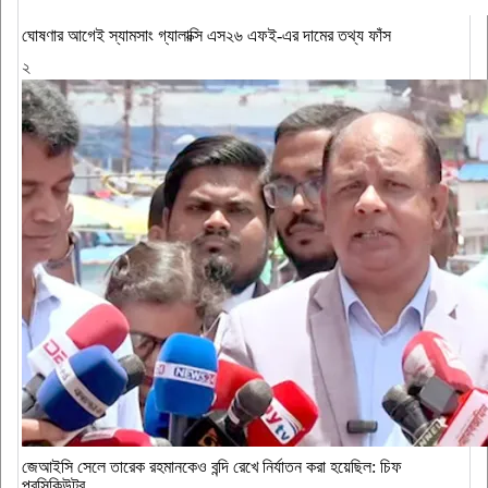
ঘোষণার আগেই স্যামসাং গ্যালাক্সি এস২৬ এফই-এর দামের তথ্য ফাঁস
২
জেআইসি সেলে তারেক রহমানকেও বন্দি রেখে নির্যাতন করা হয়েছিল: চিফ
প্রসিকিউটর