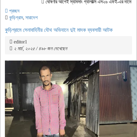
ঘোষণার আগেই স্যামসাং গ্যালাক্সি এস২৬ এফই-এর দামের তথ্য ফাঁস
জেআ
প্রচ্ছদ
কুড়িগ্রাম
,
সারাদেশ
কুড়িগ্রামে সেনাবাহিনীর যৌথ অভিযানে দুই মাদক ব্যবসায়ী আটক
editor1
২ মার্চ, ২০২৫ / ৪৯৮ জন দেখেছেন