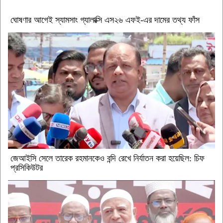
ঘোষণার আগেই স্যামসাং গ্যালাক্সি এস২৬ এফই-এর দামের তথ্য ফাঁস
জেআইসি সেলে তারেক রহমানকেও বন্দি রেখে নির্যাতন করা হয়েছিল: চিফ
প্রসিকিউটর