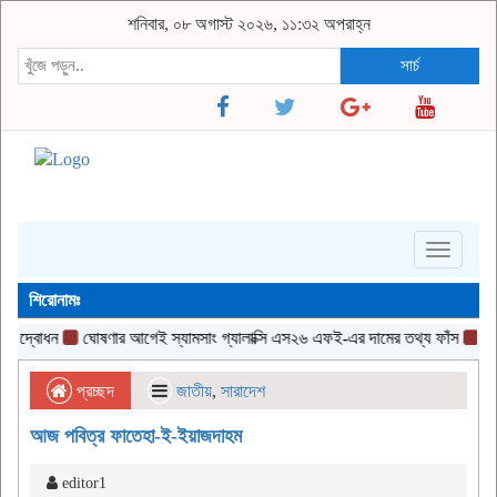
শনিবার, ০৮ অগাস্ট ২০২৬, ১১:৩২ অপরাহ্ন
সার্চ
Toggle
navigati
শিরোনামঃ
্বোধন
ঘোষণার আগেই স্যামসাং গ্যালাক্সি এস২৬ এফই-এর দামের তথ্য ফাঁস
জেআইসি 
প্রচ্ছদ
জাতীয়
,
সারাদেশ
আজ পবিত্র ফাতেহা-ই-ইয়াজদাহম
editor1