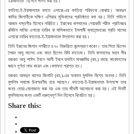
ইয়াজদাহম’ হিসেবে পালন করা হয়।
ফাতিহা-ই-ইয়াজদাহম বলতে এগারো-এর ফাতিহা শরিফকে বোঝায়। আবদুল
কাদির জিলানীকে দক্ষিণ এশিয়ায় সুফিবাদের প্রতিষ্ঠাতা বলা হয়। তিনি গাউসে
আজম দস্তগীর হিসেবে পরিচিত। ইরাকের বাগদাদের গেয়ারভী শরীফ প্রতিবছর
রবিউস সানির এগারো তারিখ বা মাসিকভাবে ইসলামী ক্যালেন্ডারের প্রতি মাসের
এগারো তারিখ ফাতেহা-ই-ইয়াজদাহম উদ্যাপন করা হয়।
তিনি ইরানের জিলান নগরীতে ৪৭০ হিজরিতে জন্মগ্রহণ করেন। তার পিতা ছিলেন
সৈয়দ আবু সালেহ এবং মাতা ছিলেন বিবি ফাতেমা। তিনি বাগদাদের মহান পীর
হজরত আবু সাঈদ ইবনে আলী ইবনে হুসাইন মাখরুমির (রহ.) কাছে মারেফাতের
জ্ঞানে পূর্ণতা লাভ করেন এবং খেলাফত প্রাপ্ত হন।
হজরত আবদুল কাদের জিলানি (রহ.)-এর অবদান মুসলিম বিশ্বে অনন্য। তিনি
মুসলিম সমাজে চিরস্মরণীয় হয়ে আছেন। ফাতেহা-ই-ইয়াজদাহম উপলক্ষে তার
জন্য দোয়া-মোনাজাত করা হয় এবং তার জীবনী আলোচনা করা হয়। এই দিনটি
মুসলিমদের জন্য একটি গুরুত্বপূর্ণ দিন হিসেবে বিবেচিত হয়।
Share this: