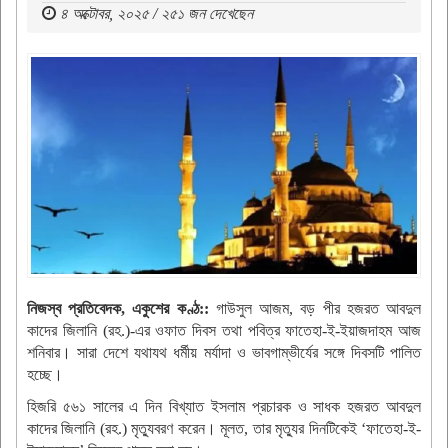
৪ অক্টোবর, ২০২৫ / ২৫১ জন দেখেছেন
নিজস্ব প্রতিবেদক, একুশের কণ্ঠ::
গাউসুল আজম, বড় পীর হজরত আবদুল
কাদের জিলানি (রহ.)-এর ওফাত দিবস তথা পবিত্র ফাতেহা-ই-ইয়াজদাহম আজ
শনিবার। সারা দেশে যথাযথ ধর্মীয় মর্যাদা ও ভাবগাম্ভীর্যের সঙ্গে দিবসটি পালিত
হচ্ছে।
হিজরি ৫৬১ সালের এ দিন বিখ্যাত ইসলাম প্রচারক ও সাধক হজরত আবদুল
কাদের জিলানি (রহ.) মৃত্যুবরণ করেন। মূলত, তার মৃত্যুর দিনটিকেই ‘ফাতেহা-ই-