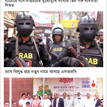
নাটোরে বাস-নছিমনের মুখোমুখি সংঘর্ষে তিন গরু ব্যবসায়ী
নিহত
র‍্যাব বিলুপ্ত হয়ে নতুন নামে আসছে এসআরবি