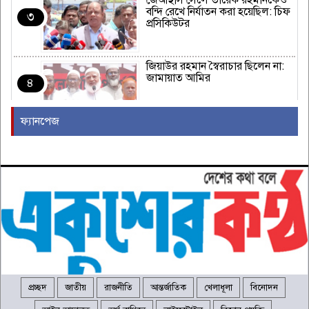
জেআইসি সেলে তারেক রহমানকেও
বন্দি রেখে নির্যাতন করা হয়েছিল: চিফ
৩
প্রসিকিউটর
জিয়াউর রহমান স্বৈরাচার ছিলেন না:
জামায়াত আমির
৪
ফ্যানপেজ
ন্যাটোর ঐক্য পরীক্ষা করতে হামলা
চালাতে পারে রাশিয়া
৫
কাঁধখোলা গাউনে নজর কাড়লেন
নুসরাত ফারিয়া
৬
মাইক্রোপ্লাস্টিকের সঙ্গে কি হার্ট
অ্যাটাকের উচ্চ ঝুঁকি আছে?
৭
প্রচ্ছদ
জাতীয়
রাজনীতি
আন্তর্জাতিক
খেলাধূলা
বিনোদন