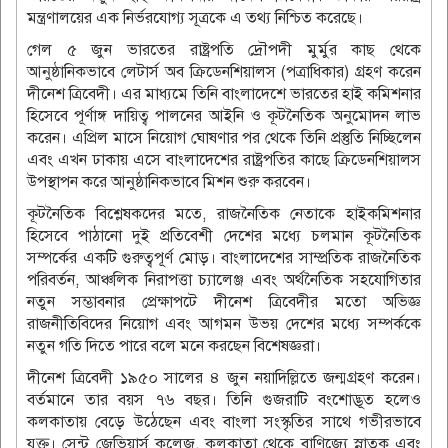
মন্ত্রণালয়ের এক নির্ভরযোগ্য সূত্রকে এ তথ্য নিশ্চিত করেছে।
গেল ৫ জুন ভারতের রাষ্ট্রপতি দ্রৌপদী মুর্মুর কাছ থেকে
আনুষ্ঠানিকভাবে লেটার্স অব ক্রিডেনশিয়ালস (পত্রাধিকার) গ্রহণ করেন
দীনেশ ত্রিবেদী। এর মাধ্যমে তিনি বাংলাদেশে ভারতের হাই কমিশনার
হিসেবে পূর্ণাঙ্গ দায়িত্ব পালনের আইনি ও কূটনৈতিক অনুমোদন লাভ
করেন। এপ্রিল মাসে নিয়োগ ঘোষণার পর থেকে তিনি প্রস্তুতি নিচ্ছিলেন
এবং এখন ঢাকায় এসে বাংলাদেশের রাষ্ট্রপতির কাছে ক্রিডেনশিয়ালস
উপস্থাপন করে আনুষ্ঠানিকভাবে মিশন শুরু করবেন।
কূটনৈতিক বিশ্লেষকদের মতে, রাজনৈতিক নেতাকে হাইকমিশনার
হিসেবে পাঠানো দুই প্রতিবেশী দেশের মধ্যে চলমান কূটনৈতিক
সম্পর্কের একটি গুরুত্বপূর্ণ মোড়। বাংলাদেশের সাম্প্রতিক রাজনৈতিক
পরিবর্তন, আঞ্চলিক নিরাপত্তা চ্যালেঞ্জ এবং অর্থনৈতিক সহযোগিতার
নতুন সম্ভাবনার প্রেক্ষাপটে দীনেশ ত্রিবেদীর মতো অভিজ্ঞ
রাজনীতিবিদের নিয়োগ এবং আগমন উভয় দেশের মধ্যে সম্পর্ককে
নতুন গতি দিতে পারে বলে মনে করছেন বিশেষজ্ঞরা।
দীনেশ ত্রিবেদী ১৯৫০ সালের ৪ জুন নয়াদিল্লিতে জন্মগ্রহণ করেন।
বর্তমানে তার বয়স ৭৬ বছর। তিনি গুজরাটি বংশোদ্ভূত হলেও
কলকাতায় বেড়ে উঠেছেন এবং বাংলা সংস্কৃতির সাথে গভীরভাবে
যুক্ত। সেন্ট জেভিয়ার্স কলেজ, কলকাতা থেকে বাণিজ্যে স্নাতক এবং