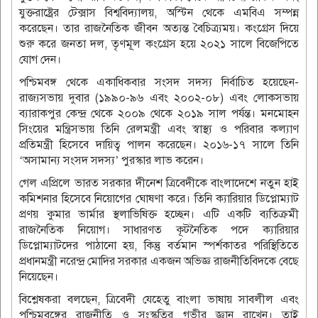
যুক্তরাষ্ট্রের টেক্সাস বিশ্ববিদ্যালয়, অস্টিন থেকে এমবিএ সম্পন্ন
করেছেন। তার রাজনৈতিক জীবন অত্যন্ত বৈচিত্র্যময়। কংগ্রেস দিয়ে
শুরু করে জনতা দল, তৃণমূল কংগ্রেস হয়ে ২০২১ সালে বিজেপিতে
যোগ দেন।
পশ্চিমবঙ্গ থেকে একাধিকবার সংসদ সদস্য নির্বাচিত হয়েছেন-
রাজ্যসভায় দুবার (১৯৯০-৯৬ এবং ২০০২-০৮) এবং লোকসভায়
ব্যারাকপুর কেন্দ্র থেকে ২০০৯ থেকে ২০১৯ সাল পর্যন্ত। মনমোহন
সিংয়ের মন্ত্রিসভায় তিনি রেলমন্ত্রী এবং স্বাস্থ্য ও পরিবার কল্যাণ
প্রতিমন্ত্রী হিসেবে দায়িত্ব পালন করেছেন। ২০১৬-১৭ সালে তিনি
‘অসামান্য সংসদ সদস্য’ পুরস্কার লাভ করেন।
গেল এপ্রিলে ভারত সরকার দীনেশ ত্রিবেদীকে বাংলাদেশে নতুন হাই
কমিশনার হিসেবে নিয়োগের ঘোষণা করে। তিনি ক্যারিয়ার ডিপ্লোম্যাট
প্রণয় কুমার ভার্মার স্থলাভিষিক্ত হচ্ছেন। এটি একটি ব্যতিক্রমী
রাজনৈতিক নিয়োগ। সাধারণত কূটনৈতিক পদে ক্যারিয়ার
ডিপ্লোম্যাটদের পাঠানো হয়, কিন্তু বর্তমান স্পর্শকাতর পরিস্থিতিতে
প্রধানমন্ত্রী নরেন্দ্র মোদির সরকার একজন অভিজ্ঞ রাজনীতিবিদকে বেছে
নিয়েছেন।
বিশ্লেষকরা বলছেন, ত্রিবেদী যেহেতু বাংলা ভাষায় সাবলীল এবং
পশ্চিমবঙ্গের রাজনীতি ও সংস্কৃতির গভীর জ্ঞান রাখেন। তাই