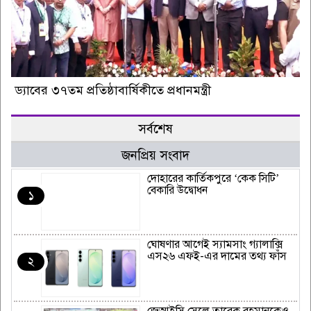
ড্যাবের ৩৭তম প্রতিষ্ঠাবার্ষিকীতে প্রধানমন্ত্রী
সর্বশেষ
জনপ্রিয় সংবাদ
দোহারের কার্তিকপুরে ‘কেক সিটি’
বেকারি উদ্বোধন
১
ঘোষণার আগেই স্যামসাং গ্যালাক্সি
এস২৬ এফই-এর দামের তথ্য ফাঁস
২