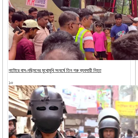
নাটোরে বাস-নছিমনের মুখোমুখি সংঘর্ষে তিন গরু ব্যবসায়ী নিহত
১০