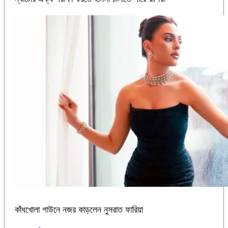
কাঁধখোলা গাউনে নজর কাড়লেন নুসরাত ফারিয়া