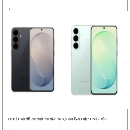
২
ঘোষণার আগেই স্যামসাং গ্যালাক্সি এস২৬ এফই-এর দামের তথ্য ফাঁস