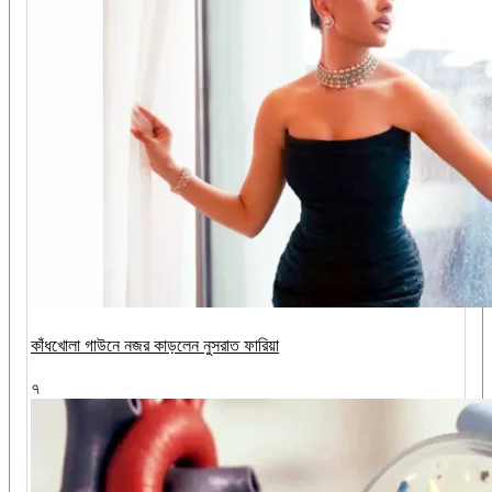
কাঁধখোলা গাউনে নজর কাড়লেন নুসরাত ফারিয়া
৭