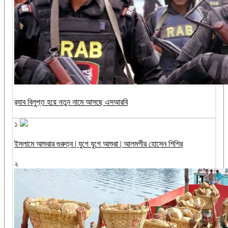
র‍্যাব বিলুপ্ত হয়ে নতুন নামে আসছে এসআরবি
১
ইসলামে আশুরার গুরুত্ব | যুগে যুগে আশুরা | আলমগীর হোসেন শিশির
২