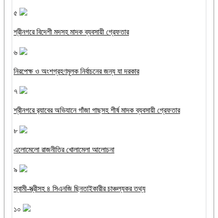
৫
শ্রীনগরে বিদেশী মদসহ মাদক ব্যবসায়ী গ্রেফতার
৬
নিরপেক্ষ ও অংশগ্রহণমূলক নির্বাচনের জন্য যা দরকার
৭
শ্রীনগরে র‌্যাবের অভিযানে গাঁজা গাছসহ শীর্ষ মাদক ব্যবসায়ী গ্রেফতার
৮
এলোমেলো রাজনীতির খোলামেলা আলোচনা
৯
স্বামী-স্ত্রীসহ ৪ সিএনজি ছিনতাইকারীর চাঞ্চল্যকর তথ্য
১০