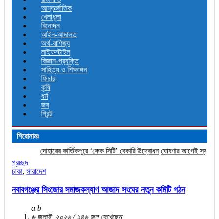
আন্তর্জাতিক
খেলাধূলা
বিনোদন
আইন-আদালত
অর্থ-বাণিজ্য
লাইফস্টাইল
বিজ্ঞান-প্রযুক্তি
সাহিত্য ও শিক্ষাঙ্গন
ফিচার
কৃষি
ধর্ম
জব
প্রিন্ট
শিরোনামঃ
োহারের কার্তিকপুরে ‘কেক সিটি’ বেকারি উদ্বোধন
ঘোষণার আগেই স্যামসাং গ্যালাক্সি এস২৬
প্রচ্ছদ
ঢাকা
,
সারাদেশ
নবাবগঞ্জের সিংজোর সমাজকল্যাণ আজাদ সংঘের নতুন কমিটি গঠন
a b
৬ জুলাই, ২০২৬ / ১৪৬ জন দেখেছেন