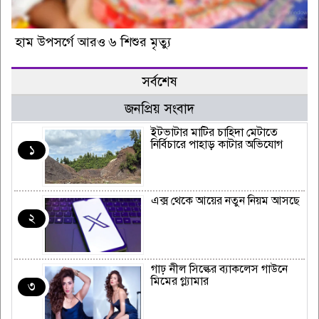
হাম উপসর্গে আরও ৬ শিশুর মৃত্যু
সর্বশেষ
জনপ্রিয় সংবাদ
ইটভাটার মাটির চাহিদা মেটাতে
নির্বিচারে পাহাড় কাটার অভিযোগ
১
এক্স থেকে আয়ের নতুন নিয়ম আসছে
২
গাঢ় নীল সিল্কের ব্যাকলেস গাউনে
মিমের গ্ল্যামার
৩