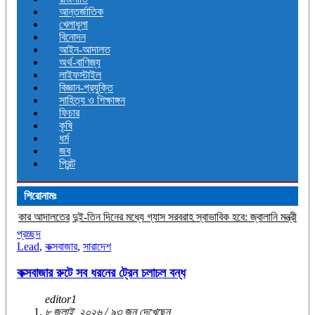
আন্তর্জাতিক
খেলাধূলা
বিনোদন
আইন-আদালত
অর্থ-বাণিজ্য
লাইফস্টাইল
বিজ্ঞান-প্রযুক্তি
সাহিত্য ও শিক্ষাঙ্গন
ফিচার
কৃষি
ধর্ম
জব
প্রিন্ট
শিরোনামঃ
র
দুই-তিন দিনের মধ্যে গ্যাস সরবরাহ স্বাভাবিক হবে: জ্বালানি মন্ত্রী
জীবিত অবস্থায় নিজের 
প্রচ্ছদ
Lead
,
কক্সবাজার
,
সারাদেশ
কক্সবাজার রুটে সব ধরনের ট্রেন চলাচল বন্ধ
editor1
৮ জুলাই, ২০২৬ / ৯৩ জন দেখেছেন