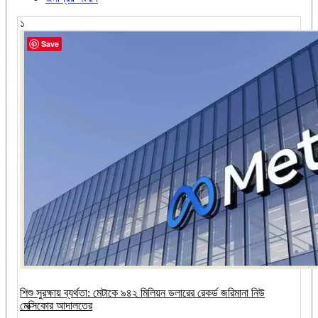
১
Save
শিশু সুরক্ষায় ব্যর্থতা: মেটাকে ৯৪২ মিলিয়ন ডলারের রেকর্ড জরিমানা নিউ
মেক্সিকোর আদালতের