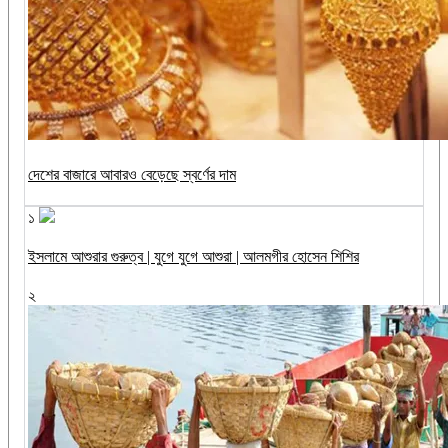
দেশের বাজারে আবারও বেড়েছে স্বর্ণের দাম
১
ইসলামে আশুরার গুরুত্ব | যুগে যুগে আশুরা | আলমগীর হোসেন শিশির
২