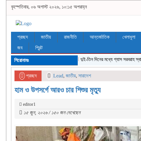
বৃহস্পতিবার, ০৬ অগাস্ট ২০২৬, ১০:১৫ অপরাহ্ন
প্রচ্ছদ
জাতীয়
রাজনীতি
আন্তর্জাতিক
খেলাধূলা
জব
প্রিন্ট
দুই-তিন দিনের মধ্যে গ্যাস সরবরাহ স্বাভাবিক হব
শিরোনামঃ
প্রচ্ছদ
Lead
,
জাতীয়
,
সারাদেশ
হাম ও উপসর্গে আরও চার শিশুর মৃত্যু
editor1
১৫ জুন, ২০২৬ / ১৫০ জন দেখেছেন