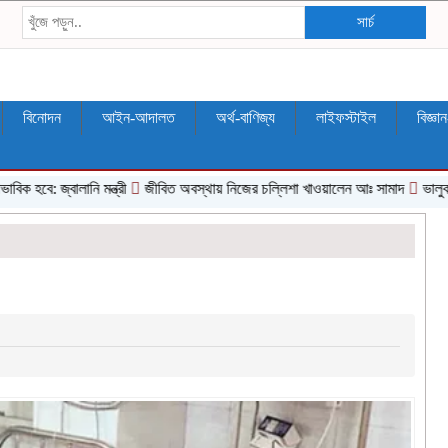
সার্চ
বিনোদন
আইন-আদালত
অর্থ-বাণিজ্য
লাইফস্টাইল
বিজ্ঞা
ে: জ্বালানি মন্ত্রী
জীবিত অবস্থায় নিজের চল্লিশা খাওয়ালেন আঃ সামাদ
ভালুকায় পুক