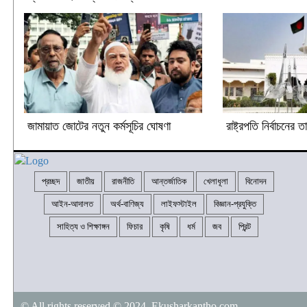
জামায়াত জোটের নতুন কর্মসূচির ঘোষণা
রাষ্ট্রপতি নির্বাচনের 
প্রচ্ছদ
জাতীয়
রাজনীতি
আন্তর্জাতিক
খেলাধূলা
বিনোদন
আইন-আদালত
অর্থ-বাণিজ্য
লাইফস্টাইল
বিজ্ঞান-প্রযুক্তি
সাহিত্য ও শিক্ষাঙ্গন
ফিচার
কৃষি
ধর্ম
জব
প্রিন্ট
© All rights reserved © 2024 Ekusharkantho.com