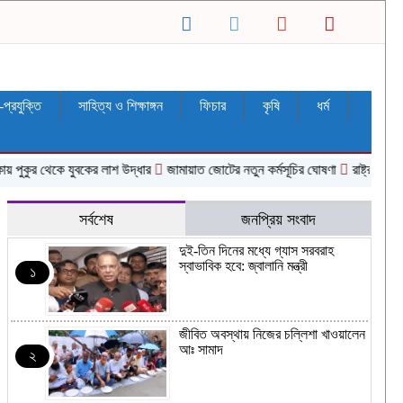
ন-প্রযুক্তি
সাহিত্য ও শিক্ষাঙ্গন
ফিচার
কৃষি
ধর্ম
ুর থেকে যুবকের লাশ উদ্ধার
জামায়াত জোটের নতুন কর্মসূচির ঘোষণা
রাষ্ট্রপতি নির্বাচন
সর্বশেষ
জনপ্রিয় সংবাদ
দুই-তিন দিনের মধ্যে গ্যাস সরবরাহ
স্বাভাবিক হবে: জ্বালানি মন্ত্রী
১
জীবিত অবস্থায় নিজের চল্লিশা খাওয়ালেন
আঃ সামাদ
২