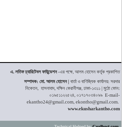
এ. লতিফ চ্যারিটেবল ফাউন্ডেশন
-এর পক্ষে, আলম হোসেন কর্তৃক প্রকাশিত
সম্পাদক: মো. আলম হোসেন |
বার্তা ও বাণিজ্যিক কার্যালয়: সরদার
নিকেতন, হাসনাবাদ, দক্ষিন কেরানীগঞ্জ, ঢাকা-১৩১১ | মুঠো ফোন:
০১৯৫১১২২৫২৪, ০১৭১৭০৩৪০৯৯ E-mail-
ekantho24@gmail.com, ekontho@gmail.com.
www.ekusharkantho.com
Technical Helped by
Curlhost.com