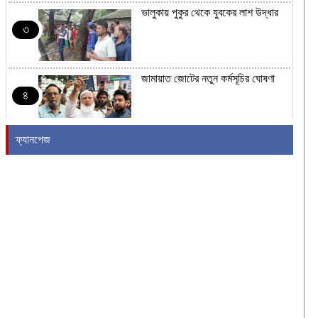
ভালুকায় পুকুর থেকে যুবকের লাশ উদ্ধার
৩
জামায়াত জোটের নতুন কর্মসূচির ঘোষণা
৪
ফ্যানপেজ
রাষ্ট্রপতি নির্বাচনের তারিখ ঘোষণা
৫
২৪ ঘণ্টায় হাম উপসর্গে আরও ৬ শিশুর
মৃত্যু
৬
শব্দদূষণ নিয়ন্ত্রণে কঠোরভাবে বাস্তবায়নের
উদ্যোগ নিয়েছে সরকার
৭