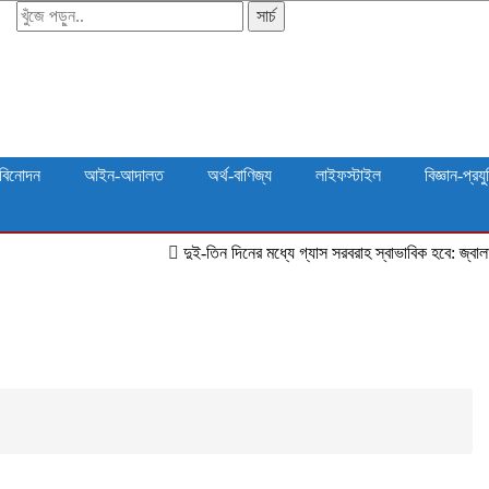
সার্চ
বিনোদন
আইন-আদালত
অর্থ-বাণিজ্য
লাইফস্টাইল
বিজ্ঞান-প্রযু
দুই-তিন দিনের মধ্যে গ্যাস সরবরাহ স্বাভাবিক হবে: জ্বালানি মন্ত্রী
জীব