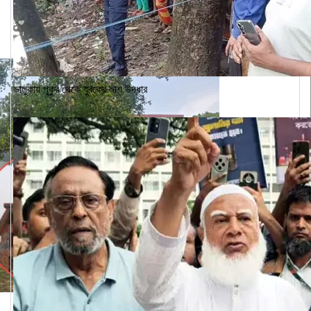
ভালুকায় পুকুর থেকে যুবকের লাশ উদ্ধার
৪