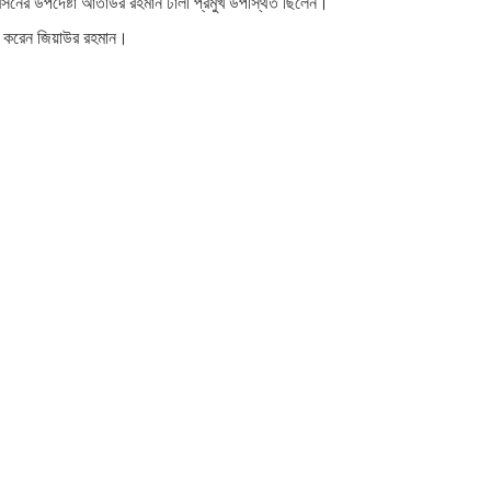
ারসনের উপদেষ্টা আতাউর রহমান ঢালী প্রমুখ উপস্থিত ছিলেন।
হণ করেন জিয়াউর রহমান।