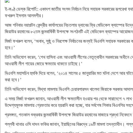
ই-কণ্ঠ ডেস্ক রিপোর্ট:: একাদশ জাতীয় সংসদ নির্বাচন নিয়ে সহায়ক সরকারের রূপরেখা য
ফখরুল ইসলাম আলমগীর।
আজ শনিবার নয়াপল্টন কেন্দ্রীয় কার্যালয়ের নিচতলায় ড্যাবের ফ্রি মেডিকেল ক্যাম্পের উদ্
জিয়াউর রহমানের ৮২তম জন্মবার্ষিকী উপলক্ষে সংগঠনটি এই মেডিকেল ক্যাম্পের আয়ো
মির্জা ফখরুল বলেন, ‘অবাধ, সুষ্ঠু ও নিরপেক্ষ নির্বাচনের জন্যই বিএনপি সহায়ক সরক
হবে।’
তিনি অভিযোগ করেন, ‘শেখ হাসিনা এবং আওয়ামী লীগের নেতৃত্বাধীন সরকারের অধীনে কোনো ন
আওয়ামী লীগ গায়ের জোরে ক্ষমতায় থাকতে চাইছে।’
বিএনপি মহাসচিব হুমকি দিয়ে বলেন, ‘২০১৪ সালের ৫ জানুয়ারির মত ঘটনা দেশে আর ঘটতে 
করা হবে।’
তিনি অভিযোগ করেন, মিথ্যা মামলায় বিএনপি চেয়ারপারসন খালেদা জিয়াকে সরকার আদালত
এ সময় মির্জা ফখরুল জানান, আওয়ামী লীগ ক্ষমতাসীন হওয়ার পর থেকে সারাদেশে ৭ লাখ ৩
উদ্দেশ্যমূলক মামলায় গ্রেফতার করে হয়রানি করা হচ্ছে, যার সর্বশেষ শিকার বিএনপির 
প্রসঙ্গত, গতকাল শুক্রবার জন্মবার্ষিকী উপলক্ষে জিয়াউর রহমানের মাজারে শ্রদ্ধা নিব
পল্লবী থানার ওসি দাদন ফকির জানান, ইয়াছিনের বিরুদ্ধে ১৯টি মামলা তদন্তাধীন। পল্