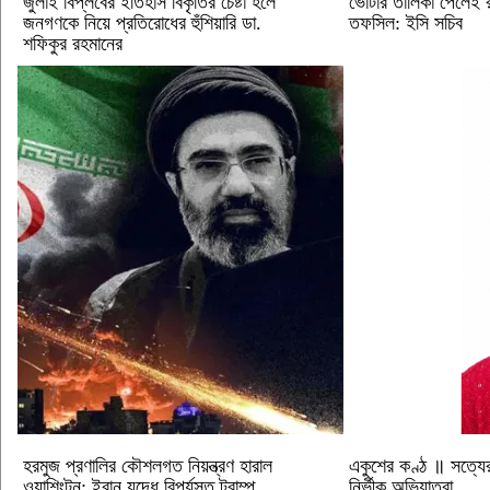
জুলাই বিপ্লবের ইতিহাস বিকৃতির চেষ্টা হলে
ভোটার তালিকা পেলেই রাষ
জনগণকে নিয়ে প্রতিরোধের হুঁশিয়ারি ডা.
তফসিল: ইসি সচিব
শফিকুর রহমানের
হরমুজ প্রণালির কৌশলগত নিয়ন্ত্রণ হারাল
একুশের কণ্ঠ ॥ সত্যে
ওয়াশিংটন: ইরান যুদ্ধে বিপর্যস্ত ট্রাম্প
নির্ভীক অভিযাত্রা