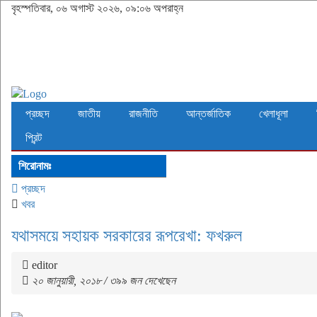
বৃহস্পতিবার, ০৬ অগাস্ট ২০২৬, ০৯:০৬ অপরাহ্ন
প্রচ্ছদ
জাতীয়
রাজনীতি
আন্তর্জাতিক
খেলাধূলা
প্রিন্ট
শিরোনামঃ
প্রচ্ছদ
খবর
যথাসময়ে সহায়ক সরকারের রূপরেখা: ফখরুল
editor
২০ জানুয়ারী, ২০১৮ / ৩৯৯ জন দেখেছেন