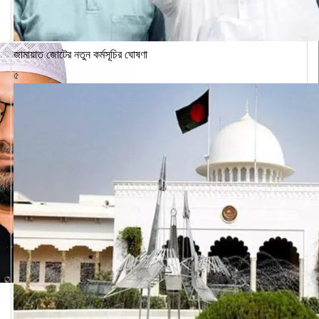
জামায়াত জোটের নতুন কর্মসূচির ঘোষণা
৫