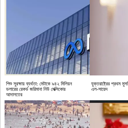
শিশু সুরক্ষায় ব্যর্থতা: মেটাকে ৯৪২ মিলিয়ন
যুক্তরাষ্ট্রের প্রথম ম
ডলারের রেকর্ড জরিমানা নিউ মেক্সিকোর
এল-সায়েদ
আদালতের