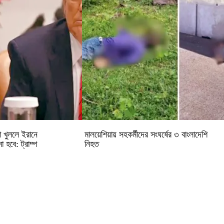
া খুললে ইরানে
মালয়েশিয়ায় সহকর্মীদের সংঘর্ষের ৩ বাংলাদেশি
 হবে: ট্রাম্প
নিহত