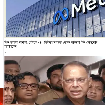
শিশু সুরক্ষায় ব্যর্থতা: মেটাকে ৯৪২ মিলিয়ন ডলারের রেকর্ড জরিমানা নিউ মেক্সিকোর
আদালতের
৩