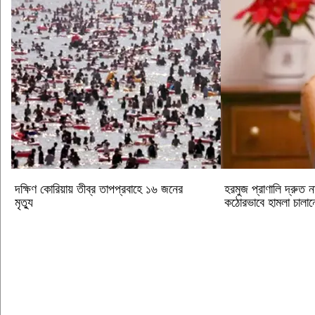
দক্ষিণ কোরিয়ায় তীব্র তাপপ্রবাহে ১৬ জনের
হরমুজ প্রাণালি দ্রুত ন
মৃত্যু
কঠোরভাবে হামলা চালানো