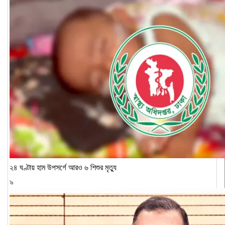
২৪ ঘণ্টায় হাম উপসর্গে আরও ৬ শিশুর মৃত্যু
৯