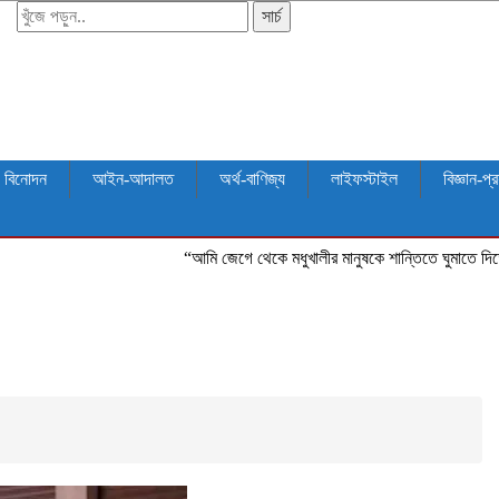
সার্চ
বিনোদন
আইন-আদালত
অর্থ-বাণিজ্য
লাইফস্টাইল
বিজ্ঞান-প্র
“আমি জেগে থেকে মধুখালীর মানুষকে শান্তিতে ঘুমাতে দিতে চাই”
শিশু 