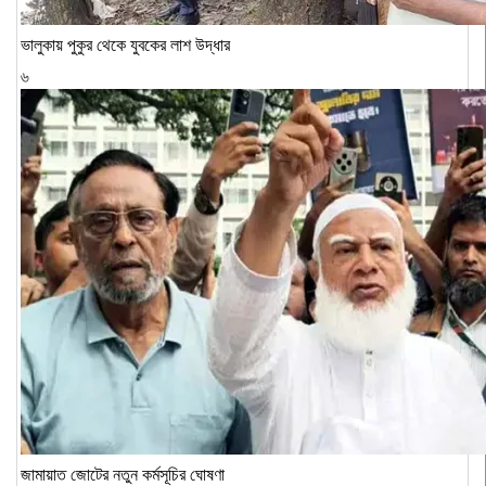
ভালুকায় পুকুর থেকে যুবকের লাশ উদ্ধার
৬
জামায়াত জোটের নতুন কর্মসূচির ঘোষণা