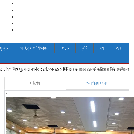
যুক্তি
সাহিত্য ও শিক্ষাঙ্গন
ফিচার
কৃষি
ধর্ম
জব
সুরক্ষায় ব্যর্থতা: মেটাকে ৯৪২ মিলিয়ন ডলারের রেকর্ড জরিমানা নিউ মেক্সিকোর আদালতের
দুই-
সর্বশেষ
জনপ্রিয় সংবাদ
১