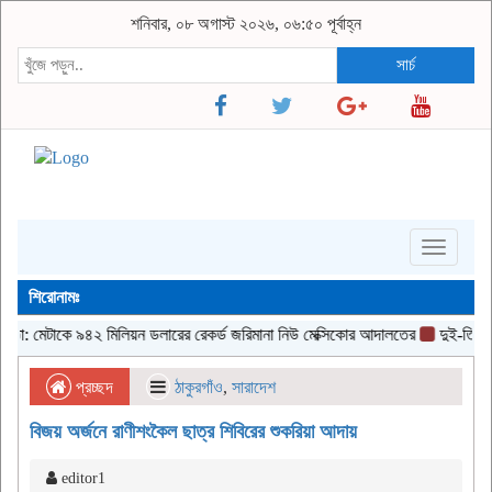
শনিবার, ০৮ অগাস্ট ২০২৬, ০৬:৫০ পূর্বাহ্ন
সার্চ
Toggle
navigati
শিরোনামঃ
থতা: মেটাকে ৯৪২ মিলিয়ন ডলারের রেকর্ড জরিমানা নিউ মেক্সিকোর আদালতের
দুই-তিন দিনের ম
প্রচ্ছদ
ঠাকুরগাঁও
,
সারাদেশ
বিজয় অর্জনে রাণীশংকৈল ছাত্র শিবিরের শুকরিয়া আদায়
editor1