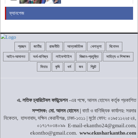
ফ্যানপেজ
জামায়াত জোটের নতুন কর্মসূচির ঘোষণা
৫
প্রচ্ছদ
জাতীয়
রাজনীতি
আন্তর্জাতিক
খেলাধূলা
বিনোদন
রাষ্ট্রপতি নির্বাচনের তারিখ ঘোষণা
৬
আইন-আদালত
অর্থ-বাণিজ্য
লাইফস্টাইল
বিজ্ঞান-প্রযুক্তি
সাহিত্য ও শিক্ষাঙ্গন
ফিচার
কৃষি
ধর্ম
জব
প্রিন্ট
২৪ ঘণ্টায় হাম উপসর্গে আরও ৬ শিশুর মৃত্যু
৭
এ. লতিফ চ্যারিটেবল ফাউন্ডেশন
-এর পক্ষে, আলম হোসেন কর্তৃক প্রকাশিত
শব্দদূষণ নিয়ন্ত্রণে কঠোরভাবে বাস্তবায়নের
সম্পাদক: মো. আলম হোসেন |
বার্তা ও বাণিজ্যিক কার্যালয়: সরদার
উদ্যোগ নিয়েছে সরকার
৮
নিকেতন, হাসনাবাদ, দক্ষিন কেরানীগঞ্জ, ঢাকা-১৩১১ | মুঠো ফোন: ০১৯৫১১২২৫২৪,
০১৭১৭০৩৪০৯৯ E-mail-ekantho24@gmail.com,
ekontho@gmail.com.
www.ekusharkantho.com
সাদ্দাম-ইনানকে ফোনে হামলার নির্দেশ দেন