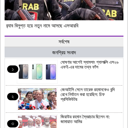
র‍্যাব বিলুপ্ত হয়ে নতুন নামে আসছে এসআরবি
সর্বশেষ
জনপ্রিয় সংবাদ
ঘোষণার আগেই স্যামসাং গ্যালাক্সি এস২৬
এফই-এর দামের তথ্য ফাঁস
১
জেআইসি সেলে তারেক রহমানকেও বন্দি
রেখে নির্যাতন করা হয়েছিল: চিফ
২
প্রসিকিউটর
জিয়াউর রহমান স্বৈরাচার ছিলেন না:
জামায়াত আমির
৩