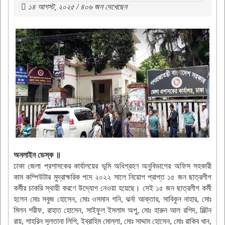
১৪ আগস্ট, ২০২৫ / ৪০৬ জন দেখেছেন
অনলাইন ডেস্ক ॥
ঢাকা জেলা প্রশাসকের কার্যালয়ের ভূমি অধিগ্রহণ অনুবিভাগের অফিস সহকারী
কাম কম্পিউটার মুদ্রাক্ষরিক পদে ২০২২ সালে নিয়োগ প্রাপ্ত ১৫ জন ছাত্রলীগ
কর্মীর চাকরি স্থায়ী করণে উদ্যোগ নেওয়া হয়েছে। সেই ১৫ জন ছাত্রলীগ কর্মী
হলেন মোঃ সবুজ হোসেন, মোঃ ওসমান গনি, ঝর্না আক্তার, সাবিকুন নাহার, মোঃ
মিলন শরীফ, রাহাত হোসেন, সাইফুল ইসলাম অপু, মোঃ হারুন আল রশিদ, মিল্টন
রায়, শাহরিন সুলতানা লিপি, ইব্রাহিম মোল্লা, মোঃ সাদ্দাম হোসেন, মোঃ রাকিব খান,