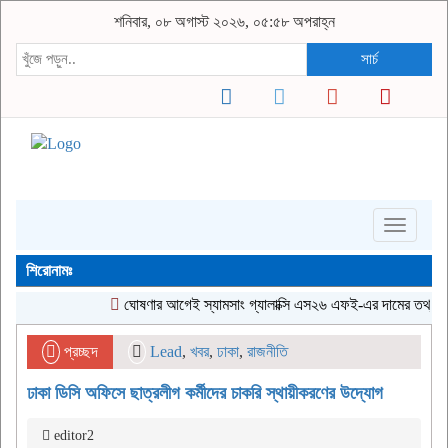
শনিবার, ০৮ অগাস্ট ২০২৬, ০৫:৫৮ অপরাহ্ন
সার্চ
Toggle
navigati
শিরোনামঃ
ঘোষণার আগেই স্যামসাং গ্যালাক্সি এস২৬ এফই-এর দামের তথ্য ফাঁস
প্রচ্ছদ
Lead
,
খবর
,
ঢাকা
,
রাজনীতি
ঢাকা ডিসি অফিসে ছাত্রলীগ কর্মীদের চাকরি স্থায়ীকরণের উদ্যোগ
editor2