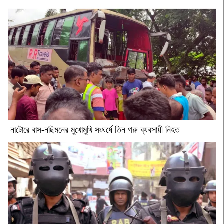
নাটোরে বাস-নছিমনের মুখোমুখি সংঘর্ষে তিন গরু ব্যবসায়ী নিহত