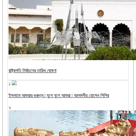
রাষ্ট্রপতি নির্বাচনের তারিখ ঘোষণা
১
ইসলামে আশুরার গুরুত্ব | যুগে যুগে আশুরা | আলমগীর হোসেন শিশির
২