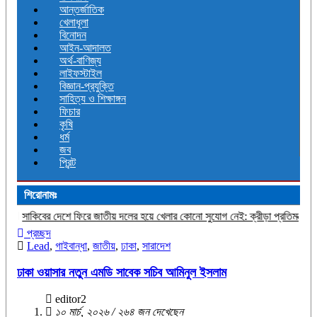
আন্তর্জাতিক
খেলাধূলা
বিনোদন
আইন-আদালত
অর্থ-বাণিজ্য
লাইফস্টাইল
বিজ্ঞান-প্রযুক্তি
সাহিত্য ও শিক্ষাঙ্গন
ফিচার
কৃষি
ধর্ম
জব
প্রিন্ট
শিরোনামঃ
 ফিরে জাতীয় দলের হয়ে খেলার কোনো সুযোগ নেই: ক্রীড়া প্রতিমন্ত্রী
ড্যাবের ৩৭তম প্রতিষ
প্রচ্ছদ
Lead
,
গাইবান্ধা
,
জাতীয়
,
ঢাকা
,
সারাদেশ
ঢাকা ওয়াসার নতুন এমডি সাবেক সচিব আমিনুল ইসলাম
editor2
১০ মার্চ, ২০২৬ / ২৬৪ জন দেখেছেন