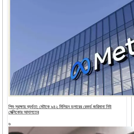
শিশু সুরক্ষায় ব্যর্থতা: মেটাকে ৯৪২ মিলিয়ন ডলারের রেকর্ড জরিমানা নিউ
মেক্সিকোর আদালতের
৬