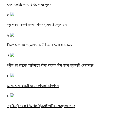
তরুণ ভোটার এবং ডিজিটাল দুঃস্বপ্ন
৫
শ্রীনগরে বিদেশী মদসহ মাদক ব্যবসায়ী গ্রেফতার
৬
নিরপেক্ষ ও অংশগ্রহণমূলক নির্বাচনের জন্য যা দরকার
৭
শ্রীনগরে র‌্যাবের অভিযানে গাঁজা গাছসহ শীর্ষ মাদক ব্যবসায়ী গ্রেফতার
৮
এলোমেলো রাজনীতির খোলামেলা আলোচনা
৯
স্বামী-স্ত্রীসহ ৪ সিএনজি ছিনতাইকারীর চাঞ্চল্যকর তথ্য