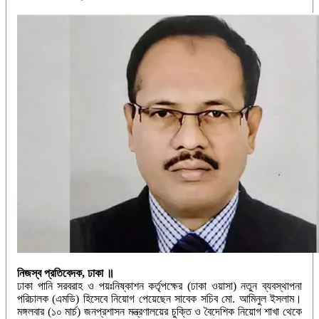
নিজস্ব প্রতিবেদক, ঢাকা ॥
ঢাকা পানি সরবরাহ ও পয়ঃনিষ্কাশন কর্তৃপক্ষের (ঢাকা ওয়াসা) নতুন ব্যবস্থাপনা
পরিচালক (এমডি) হিসেবে নিয়োগ পেয়েছেন সাবেক সচিব মো. আমিনুল ইসলাম।
মঙ্গলবার (১০ মার্চ) জনপ্রশাসন মন্ত্রণালয়ের চুক্তি ও বৈদেশিক নিয়োগ শাখা থেকে