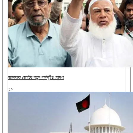
জামায়াত জোটের নতুন কর্মসূচির ঘোষণা
১০