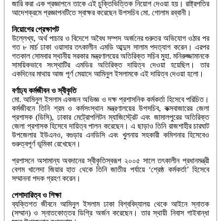
জারি করা এক প্রজ্ঞাপনে তাকে এই চুক্তিভিত্তিক নিয়োগ দেওয়া হয়। রাষ্ট্রপতির
আদেশক্রমে প্রজ্ঞাপনটিতে স্বাক্ষর করেছেন উপসচিব মো. গোলাম রব্বানী।
নিয়োগের প্রেক্ষাপট
উল্লেখ্য, অর্থ পাচার ও বিদেশে অবৈধ সম্পদ অর্জনের গুরুতর অভিযোগ ওঠার পর
গত ৮ মার্চ ঢাকা ওয়াসার তৎকালীন এমডি আব্দুস সালাম পদত্যাগ করেন। এরপর
গতকাল সোমবার স্থানীয় সরকার মন্ত্রণালয়ের অতিরিক্ত সচিব মুহা. মনিরুজ্জামানকে
সাময়িকভাবে সংস্থাটির এমডির অতিরিক্ত দায়িত্ব দেওয়া হয়েছিল। তার
একদিনের মাথায় আজ পূর্ণ মেয়াদে আমিনুল ইসলামকে এই দায়িত্ব দেওয়া হলো।
বর্ণাঢ্য কর্মজীবন ও স্বীকৃতি
মো. আমিনুল ইসলাম একজন অভিজ্ঞ ও দক্ষ প্রশাসনিক কর্মকর্তা হিসেবে পরিচিত।
কর্মজীবনে তিনি শ্রম ও কর্মসংস্থান মন্ত্রণালয়ের উপসচিব, কক্সবাজারের জেলা
প্রশাসক (ডিসি), ঢাকার মেট্রোপলিটন ম্যাজিস্ট্রেট এবং জামালপুরের অতিরিক্ত
জেলা প্রশাসক হিসেবে দায়িত্ব পালন করেছেন। এ ছাড়াও তিনি রাজশাহীর চারঘাট
উপজেলার ইউএনও, বগুড়ার এনডিসি এবং খুলনায় সহকারী কমিশনার হিসেবেও
গুরুত্বপূর্ণ ভূমিকা রেখেছেন।
প্রশাসনে অসামান্য অবদানের স্বীকৃতিস্বরূপ ২০০৫ সালে তৎকালীন প্রধানমন্ত্রী
বেগম খালেদা জিয়ার হাত থেকে তিনি জাতীয় পর্যায়ে ‘শ্রেষ্ঠ কর্মকর্তা’ হিসেবে
সম্মাননা পদক গ্রহণ করেন।
পেশাদারিত্ব ও শিক্ষা
ব্যক্তিগত জীবনে আমিনুল ইসলাম ঢাকা বিশ্ববিদ্যালয় থেকে আইনে স্নাতক
(সম্মান) ও স্নাতকোত্তর ডিগ্রি অর্জন করেছেন। তার স্থায়ী নিবাস গাইবান্ধা