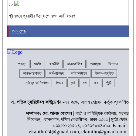
১০
শ্রীনগরে প্রবাসীর উদ্যোগে নগদ অর্থ বিতরণ
ফ্যানপেজ
প্রচ্ছদ
জাতীয়
রাজনীতি
আন্তর্জাতিক
খেলাধূলা
বিনোদন
আইন-আদালত
অর্থ-বাণিজ্য
লাইফস্টাইল
বিজ্ঞান-প্রযুক্তি
সাহিত্য ও শিক্ষাঙ্গন
ফিচার
কৃষি
ধর্ম
জব
প্রিন্ট
এ. লতিফ চ্যারিটেবল ফাউন্ডেশন
-এর পক্ষে, আলম হোসেন কর্তৃক প্রকাশিত
সম্পাদক: মো. আলম হোসেন |
বার্তা ও বাণিজ্যিক কার্যালয়: সরদার
নিকেতন, হাসনাবাদ, দক্ষিন কেরানীগঞ্জ, ঢাকা-১৩১১ | মুঠো ফোন:
০১৯৫১১২২৫২৪, ০১৭১৭০৩৪০৯৯ E-mail-
ekantho24@gmail.com, ekontho@gmail.com.