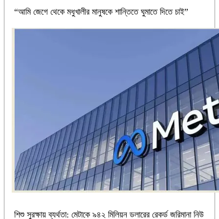
“আমি জেগে থেকে মধুখালীর মানুষকে শান্তিতে ঘুমাতে দিতে চাই”
শিশু সুরক্ষায় ব্যর্থতা: মেটাকে ৯৪২ মিলিয়ন ডলারের রেকর্ড জরিমানা নিউ