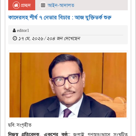
প্রচ্ছদ
আইন-আদালত
কাদেরসহ শীর্ষ ৭ নেতার বিচার : আজ যুক্তিতর্ক শুরু
editor1
১৭ মে, ২০২৬ / ২০৪ জন দেখেছেন
ছবি: সংগৃহীত
নিজস্ব প্রতিবেদক, একুশের কণ্ঠ::
জুলাই গণঅভ্যুত্থানে সংঘটিত