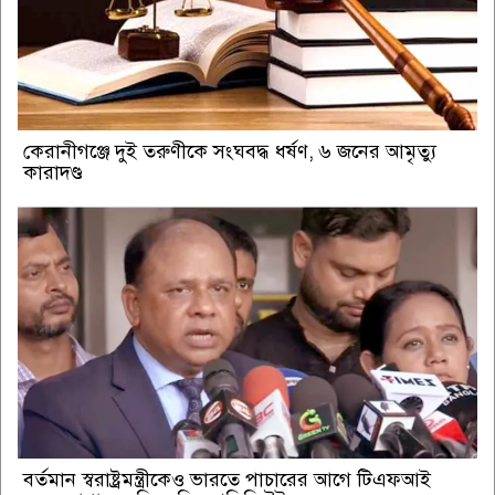
কেরানীগঞ্জে দুই তরুণীকে সংঘবদ্ধ ধর্ষণ, ৬ জনের আমৃত্যু
কারাদণ্ড
বর্তমান স্বরাষ্ট্রমন্ত্রীকেও ভারতে পাচারের আগে টিএফআই