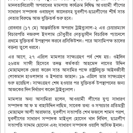
মানবতাবিরোধী অপরাধের মামলায় কার্যক্রম নিষিদ্ধ আওয়ামী লীগের
সাধারণ সম্পাদক ওবায়দুল কাদেরসহ যুবলীগ-ছাত্রলীগের শীর্ষ সাত
নেতার বিরুদ্ধে আজ যুক্তিতর্ক শুরু হবে।
রোববার (১৭ মে) আন্তর্জাতিক অপরাধ ট্রাইব্যুনাল-২ এর চেয়ারম্যান
বিচারপতি নজরুল ইসলাম চৌধুরীর নেতৃত্বাধীন বিচারিক প্যানেলে
প্রথমে যুক্তিতর্ক উপস্থাপন করবে প্রসিকিউশন। পরে আসামিপক্ষ তাদের
বক্তব্য তুলে ধরবে।
এর আগে, ২৭ এপ্রিল মামলার সাক্ষ্যগ্রহণ পর্ব শেষ হয়। ওইদিন
২৬তম সাক্ষী হিসেবে তদন্ত কর্মকর্তা আহমেদ নাসের উদ্দিন
মোহাম্মদকে জেরা করেন সাত আসামির পক্ষে রাষ্ট্রনিযুক্ত আইনজীবী
লোকমান হাওলাদার ও ইশরাত জাহান। ১৯ এপ্রিল তার সাক্ষ্যগ্রহণ
শুরু হয়েছিল। সাক্ষ্যগ্রহণ শেষ হওয়ার পর যুক্তিতর্ক উপস্থাপনের জন্য
আজকের দিন নির্ধারণ করেন ট্রাইব্যুনাল।
মামলার অন্য আসামিরা হলেন, আওয়ামী লীগের যুগ্ম সাধারণ
সম্পাদক আ ফ ম বাহাউদ্দিন নাছিম, সাবেক তথ্য ও সম্প্রচার প্রতিমন্ত্রী
মোহাম্মদ আলী আরাফাত, যুবলীগ সভাপতি শেখ ফজলে শামস পরশ,
যুবলীগের সাধারণ সম্পাদক মাইনুল হোসেন খান নিখিল, ছাত্রলীগ
সভাপতি সাদ্দাম হোসেন এবং সাধারণ সম্পাদক ওয়ালি আসিফ ইনান।