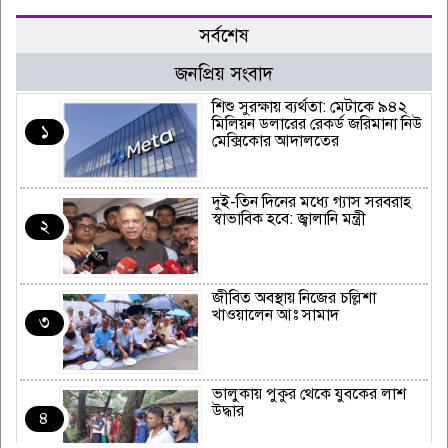
সর্বশেষ
জনপ্রিয় সংবাদ
শিশু সুরক্ষায় ব্যর্থতা: মেটাকে ৯৪২
মিলিয়ন ডলারের রেকর্ড জরিমানা নিউ
১
মেক্সিকোর আদালতের
দুই-তিন দিনের মধ্যে গ্যাস সরবরাহ
স্বাভাবিক হবে: জ্বালানি মন্ত্রী
২
জীবিত অবস্থায় নিজের চল্লিশা
খাওয়ালেন আঃ সামাদ
৩
ভালুকায় পুকুর থেকে যুবকের লাশ
উদ্ধার
৪