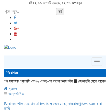
রবিবার, ০৯ অগাস্ট ২০২৬, ১২:০৬ অপরাহ্ন
সার্চ
Toggle
navigati
শিরোনামঃ
্যালাক্সি এস২৬ এফই-এর দামের তথ্য ফাঁস
জেআইসি সেলে তারেক রহমানকেও বন্দি রেখে 
প্রচ্ছদ
আন্তর্জাতিক
ইমরানের খোঁজ দেওয়ার দাবিতে বিক্ষোভের ডাক, রাওয়ালপিন্ডিতে ১৪৪ ধারা
জারি