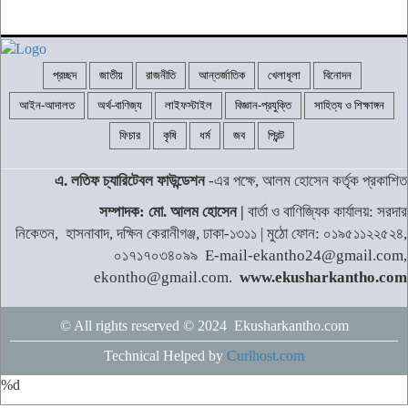
প্রচ্ছদ
জাতীয়
রাজনীতি
আন্তর্জাতিক
খেলাধূলা
বিনোদন
আইন-আদালত
অর্থ-বাণিজ্য
লাইফস্টাইল
বিজ্ঞান-প্রযুক্তি
সাহিত্য ও শিক্ষাঙ্গন
ফিচার
কৃষি
ধর্ম
জব
প্রিন্ট
এ. লতিফ চ্যারিটেবল ফাউন্ডেশন
-এর পক্ষে, আলম হোসেন কর্তৃক প্রকাশিত
সম্পাদক: মো. আলম হোসেন |
বার্তা ও বাণিজ্যিক কার্যালয়: সরদার
নিকেতন, হাসনাবাদ, দক্ষিন কেরানীগঞ্জ, ঢাকা-১৩১১ | মুঠো ফোন: ০১৯৫১১২২৫২৪,
০১৭১৭০৩৪০৯৯ E-mail-ekantho24@gmail.com,
ekontho@gmail.com.
www.ekusharkantho.com
© All rights reserved © 2024 Ekusharkantho.com
Technical Helped by
Curlhost.com
%d