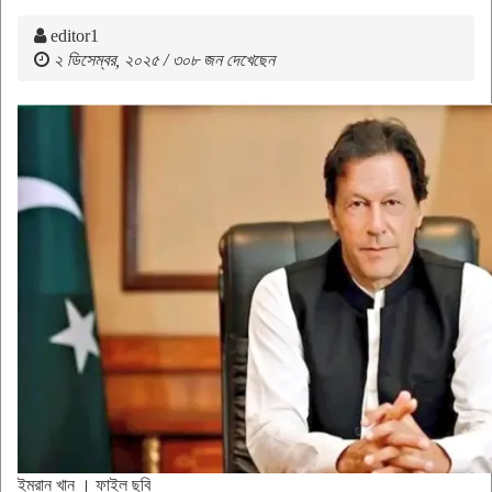
editor1
২ ডিসেম্বর, ২০২৫ / ৩০৮ জন দেখেছেন
ইমরান খান । ফাইল ছবি