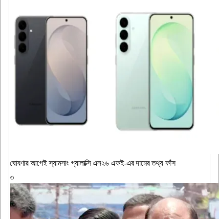
ঘোষণার আগেই স্যামসাং গ্যালাক্সি এস২৬ এফই-এর দামের তথ্য ফাঁস
৩