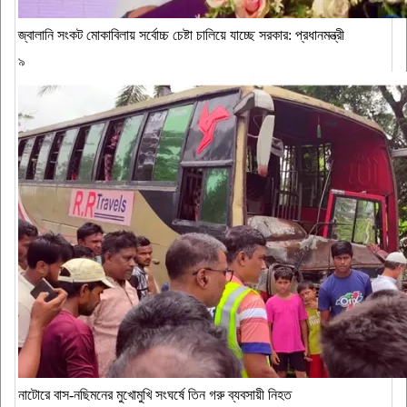
জ্বালানি সংকট মোকাবিলায় সর্বোচ্চ চেষ্টা চালিয়ে যাচ্ছে সরকার: প্রধানমন্ত্রী
৯
নাটোরে বাস-নছিমনের মুখোমুখি সংঘর্ষে তিন গরু ব্যবসায়ী নিহত