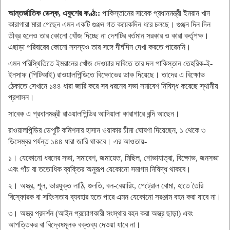
আন্তর্জাতিক ডেস্ক, একুশের কণ্ঠ::
পাকিস্তানের সাবেক প্রধানমন্ত্রী ইমরান খান
কারাগারা মারা গেছেন এমন একটি গুঞ্জন গত কয়েকদিন ধরে চলছে। গুঞ্জন দিন দিন
তীব্র হলেও তার কোনো খোঁজ দিচ্ছে না দেশটির বর্তমান সরকার ও কারা কর্তৃপক্ষ।
এছাড়া পরিবারের কোনো সদস্যও তার সঙ্গে দীর্ঘদিন দেখা করতে পারেননি।
এমন পরিস্থিতিতে ইমরানের খোঁজ দেওয়ার দাবিতে তার দল পাকিস্তান তেহরিক-ই-
ইনসাফ (পিটিআই) রাওয়ালপিন্ডিতে বিক্ষোভের ডাক দিয়েছে। তাদের এ বিক্ষোভ
ঠেকাতে সেখানে ১৪৪ ধারা জারি করে সব ধরনের সভা সমাবেশ নিষিদ্ধ করেছে স্থানীয়
প্রশাসন।
সাবেক এ প্রধানমন্ত্রী রাওয়ালপিন্ডির আদিয়ালা কারাগারে বন্দি আছেন।
রাওয়ালপিন্ডির ডেপুটি কমিশনার হাসান ওয়াকার চীমা ঘোষণা দিয়েছেন, ১ থেকে ৩
ডিসেম্বর পর্যন্ত ১৪৪ ধারা জারি থাকবে। এর আওতায়-
১। যেকোনো ধরনের সভা, সমাবেশ, জমায়েত, মিছিল, শোভাযাত্রা, বিক্ষোভ, জনসভা
এবং পাঁচ বা ততোধিক ব্যক্তির অনুরূপ যেকোনো সমাগম নিষিদ্ধ থাকবে।
২। অস্ত্র, শূল, ভারযুক্ত লাঠি, গুলতি, বল-বেয়ারিং, পেট্রোল বোমা, হাতে তৈরি
বিস্ফোরক বা সহিংসতায় ব্যবহার হতে পারে এমন যেকোনো সরঞ্জাম বহন করা যাবে না।
৩। অস্ত্র প্রদর্শন (আইন প্রয়োগকারী সংস্থার বহন করা অস্ত্র ছাড়া) এবং
আপত্তিকর বা বিদ্বেষমূলক বক্তব্য দেওয়া যাবে না।