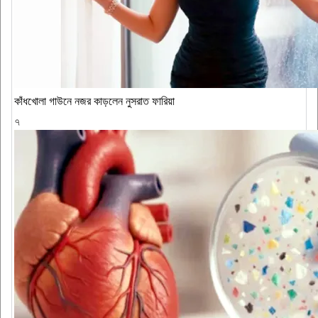
কাঁধখোলা গাউনে নজর কাড়লেন নুসরাত ফারিয়া
৭