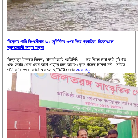
‎তিস্তার পানি বিপৎসীমার ১৩ সেন্টিমিটার ওপর দিয়ে প্রবাহিত, নিম্নাঞ্চলে
স্বল্পমেয়াদী বন্যার শঙ্কা
‎‎জিন্নাতুল ইসলাম জিন্না, লালমনিরহাট প্রতিনিধি।। ‎দুই দিনের টানা ভারী বৃষ্টিপাত
এবং উজান থেকে নেমে আসা পাহাড়ি ঢলে আবারও ফুঁসে উঠেছে তিস্তা নদী। নদীতে
পানি বৃদ্ধি পেয়ে বিপৎসীমার ১৩ সেন্টিমিটার ওপর
আরো পড়ুন