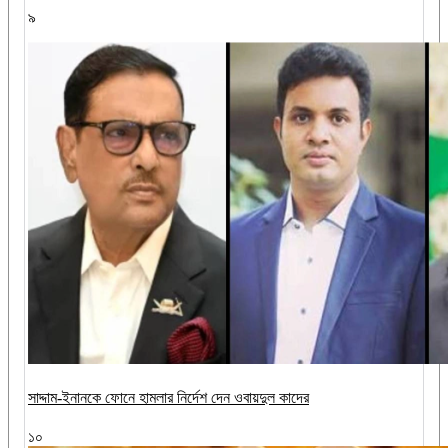
৯
সাদ্দাম-ইনানকে ফোনে হামলার নির্দেশ দেন ওবায়দুল কাদের
১০