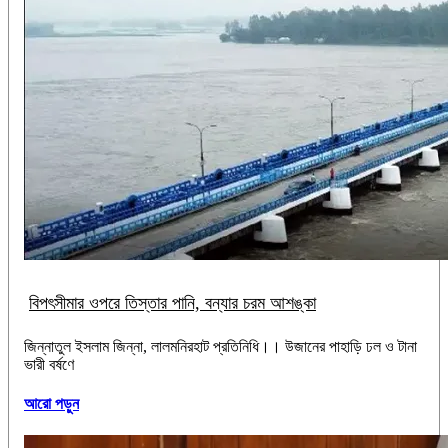
বিপৎসীমার ওপরে তিস্তার পানি, বন্যার চরম আশঙ্কা
জিন্নাতুল ইসলাম জিন্না, ‎লালমনিরহাট প্রতিনিধি।। ‎উজানের পাহাড়ি ঢল ও টানা
ভারী বর্ষণে
আরো পড়ুন