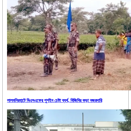
লালমনিরহাটে বিএসএফের পুশইন চেষ্টা ব্যর্থ, বিজিবির কড়া নজরদারি