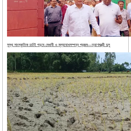
সুস্থ সাংস্কৃতিক চর্চাই গড়বে মেধাবী ও মূল্যবোধসম্পন্ন প্রজন্ম—ত্রাণমন্ত্রী দুলু