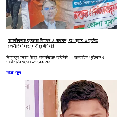
লালমনিরহাটে যুবদলের বিক্ষোভ ও সমাবেশ, অপপ্রচার ও কুৎসিত
রাজনীতির বিরুদ্ধে তীব্র হুঁশিয়ারি
‎জিন্নাতুল ইসলাম জিন্না, ‎​লালমনিরহাট প্রতিনিধি।। ‎রাজনৈতিক প্রতিপক্ষ ও
স্বার্থান্বেষী মহলের অপপ্রচার এবং
আরো পড়ুন