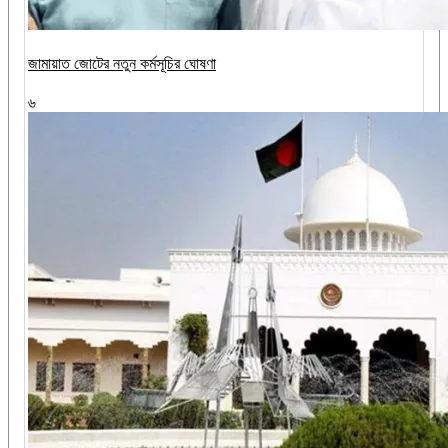
জামায়াত জোটের নতুন কর্মসূচির ঘোষণা
৬