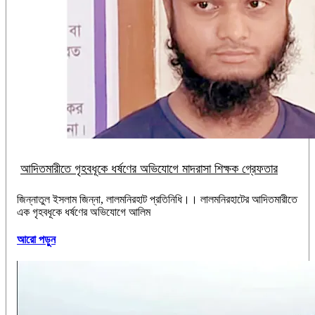
আদিতমারীতে গৃহবধূকে ধর্ষণের অভিযোগে মাদরাসা শিক্ষক গ্রেফতার
‎‎জিন্নাতুল ইসলাম জিন্না, লালমনিরহাট প্রতিনিধি।। ‎লালমনিরহাটের আদিতমারীতে
এক গৃহবধূকে ধর্ষণের অভিযোগে আলিম
আরো পড়ুন