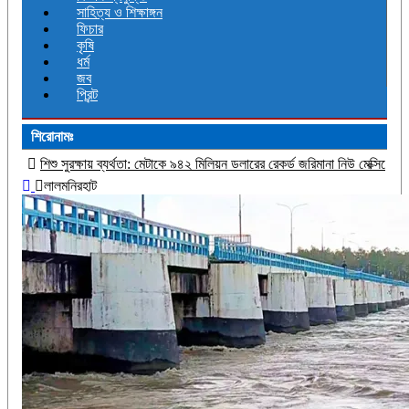
সাহিত্য ও শিক্ষাঙ্গন
ফিচার
কৃষি
ধর্ম
জব
প্রিন্ট
শিরোনামঃ
র্থতা: মেটাকে ৯৪২ মিলিয়ন ডলারের রেকর্ড জরিমানা নিউ মেক্সিকোর আদালতের
দুই-তিন দিনের 
লালমনিরহাট