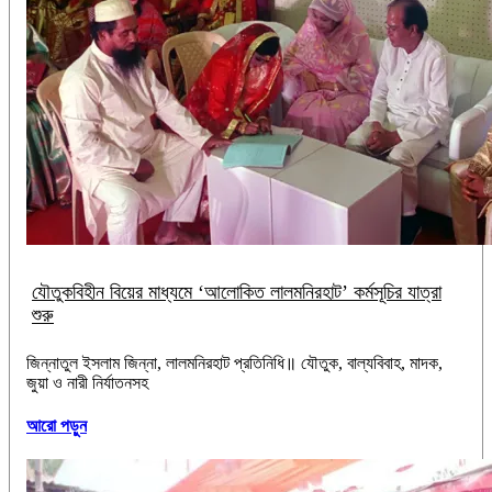
যৌতুকবিহীন বিয়ের মাধ্যমে ‘আলোকিত লালমনিরহাট’ কর্মসূচির যাত্রা
শুরু
‎‎জিন্নাতুল ইসলাম জিন্না, লালমনিরহাট প্রতিনিধি॥ ‎​যৌতুক, বাল্যবিবাহ, মাদক,
জুয়া ও নারী নির্যাতনসহ
আরো পড়ুন