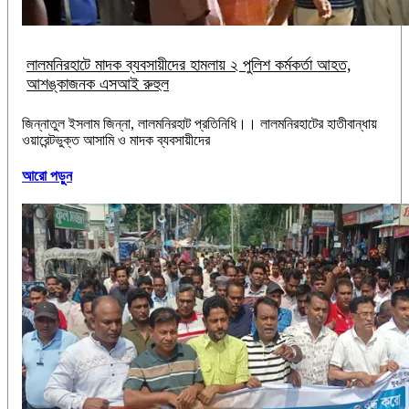
‎লালমনিরহাটে মাদক ব্যবসায়ীদের হামলায় ২ পুলিশ কর্মকর্তা আহত,
আশঙ্কাজনক এসআই রুহুল
জিন্নাতুল ইসলাম জিন্না, ‎​লালমনিরহাট প্রতিনিধি।। ‎লালমনিরহাটের হাতীবান্ধায়
ওয়ারেন্টভুক্ত আসামি ও মাদক ব্যবসায়ীদের
আরো পড়ুন