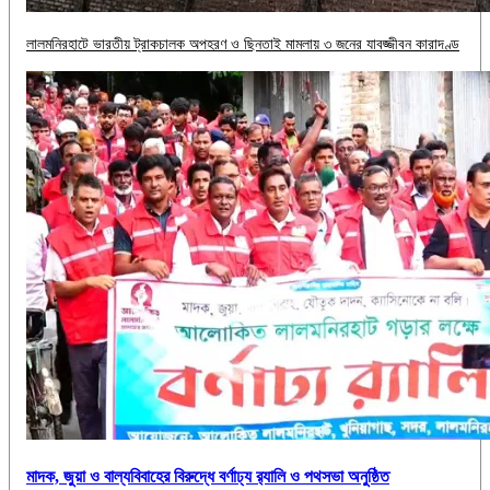
লালমনিরহাটে ভারতীয় ট্রাকচালক অপহরণ ও ছিনতাই মামলায় ৩ জনের যাবজ্জীবন কারাদণ্ড
মাদক, জুয়া ও বাল্যবিবাহের বিরুদ্ধে বর্ণাঢ্য র‍্যালি ও পথসভা অনুষ্ঠিত