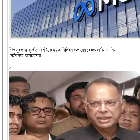
শিশু সুরক্ষায় ব্যর্থতা: মেটাকে ৯৪২ মিলিয়ন ডলারের রেকর্ড জরিমানা নিউ
মেক্সিকোর আদালতের
২