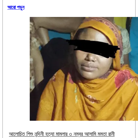
আরো পড়ুন
আলোচিত শিশু নন্দিনী হত্যা মামলার ৩ নম্বর আসামি মমতা রানী