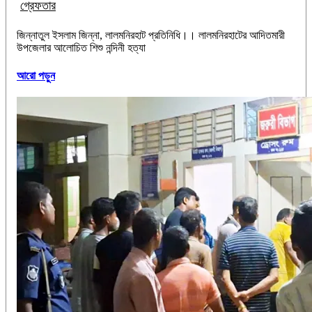
গ্রেফতার
‎‎জিন্নাতুল ইসলাম জিন্না, লালমনিরহাট প্রতিনিধি।। ‎লালমনিরহাটের আদিতমারী
উপজেলার আলোচিত শিশু নন্দিনী হত্যা
আরো পড়ুন