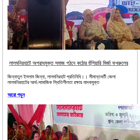
লালমনিরহাটে অপরাধমুক্ত সমাজ গঠনে কঠোর হুঁশিয়ারি মির্জা ফখরুলের
জিন্নাতুল ইসলাম জিন্না, লালমনিরহাট প্রতিনিধি।। ‎সীমান্তবর্তী জেলা
লালমনিরহাটের আর্থ-সামাজিক স্থিতিশীলতা রক্ষায় মাদকমুক্ত
আরো পড়ুন