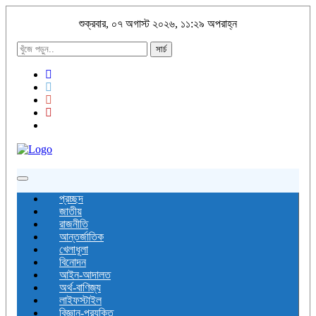
শুক্রবার, ০৭ অগাস্ট ২০২৬, ১১:২৯ অপরাহ্ন
সার্চ
Toggle
navigation
প্রচ্ছদ
জাতীয়
রাজনীতি
আন্তর্জাতিক
খেলাধূলা
বিনোদন
আইন-আদালত
অর্থ-বাণিজ্য
লাইফস্টাইল
বিজ্ঞান-প্রযুক্তি