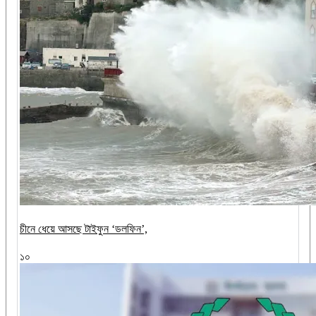
চীনে ধেয়ে আসছে টাইফুন ‘ডলফিন’,
১০