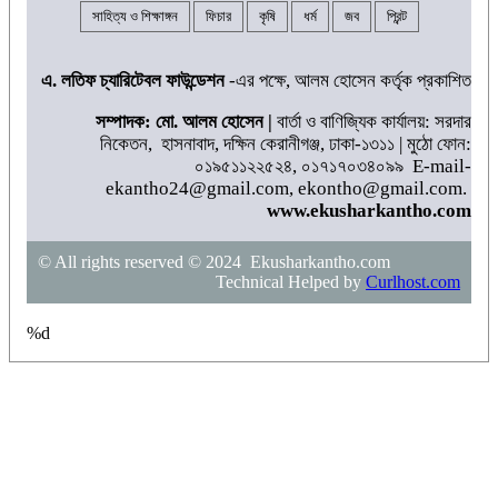
সাহিত্য ও শিক্ষাঙ্গন
ফিচার
কৃষি
ধর্ম
জব
প্রিন্ট
এ. লতিফ চ্যারিটেবল ফাউন্ডেশন
-এর পক্ষে, আলম হোসেন কর্তৃক প্রকাশিত
সম্পাদক: মো. আলম হোসেন |
বার্তা ও বাণিজ্যিক কার্যালয়: সরদার
নিকেতন, হাসনাবাদ, দক্ষিন কেরানীগঞ্জ, ঢাকা-১৩১১ | মুঠো ফোন:
০১৯৫১১২২৫২৪, ০১৭১৭০৩৪০৯৯ E-mail-
ekantho24@gmail.com, ekontho@gmail.com.
www.ekusharkantho.com
© All rights reserved © 2024 Ekusharkantho.com
Technical Helped by
Curlhost.com
%d