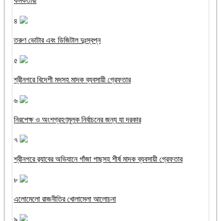
কর্মকর্তারা
৪
তরুণ ভোটার এবং ডিজিটাল দুঃস্বপ্ন
৫
শ্রীনগরে বিদেশী মদসহ মাদক ব্যবসায়ী গ্রেফতার
৬
নিরপেক্ষ ও অংশগ্রহণমূলক নির্বাচনের জন্য যা দরকার
৭
শ্রীনগরে র‌্যাবের অভিযানে গাঁজা গাছসহ শীর্ষ মাদক ব্যবসায়ী গ্রেফতার
৮
এলোমেলো রাজনীতির খোলামেলা আলোচনা
৯