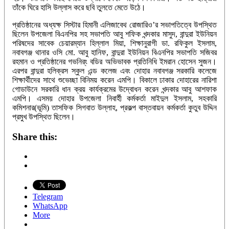
তাঁকে ঘিরে হাসি উল্লাস করে ছবি তুলতে মেতে উঠে।
প্রতিষ্ঠানের অধ্যক্ষ সিস্টার হিমানী এলিজাবেথ রোজারিও’র সভাপতিত্বে উপস্থিত
ছিলেন উপজেলা বিএনপির সহ সভাপতি আবু শফিক খন্দকার মাসুদ, বান্দুরা ইউনিয়ন
পরিষদের সাবেক চেয়ারম্যান হিল্লাল মিয়া, শিক্ষানুরাগী ডা. রফিকুল ইসলাম,
নবাবগঞ্জ থানার ওসি মো. আবু হানিফ, বান্দুরা ইউনিয়ন বিএনপির সভাপতি সজিবর
রহমান ও প্রতিষ্ঠানের গভনির্ং বডির অভিভাবক প্রতিনিধি ইমরান হোসেন সুজন।
এরপর বান্দুরা হলিক্রস স্কুল এন্ড কলেজ এবং দোহার নবাবগঞ্জ সরকারি কলেজে
শিক্ষার্থীদের সাথে শুভেচ্ছা বিনিময় করেন এমপি। বিকালে ঢাকার দোহারের নারিশা
গোডাউনে সরকারি ধান ক্রয় কার্যক্রমের উদ্বোধন করেন খন্দকার আবু আশফাক
এমপি। এসময় দোহার উপজেলা নিবার্হী কর্মকর্তা মাইদুল ইসলাম, সহকারি
কমিশনার(ভূমি) তাসফিক সিগবাত উল্লাহ, প্রকল্প বাস্তবায়ন কর্মকর্তা কুতুব উদ্দিন
প্রমুখ উপস্থিত ছিলেন।
Share this:
Telegram
WhatsApp
More