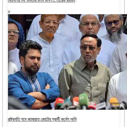
বিএনপির সব ক্ষমতার উৎস জনগণ: তারেক রহমান
৫
রাষ্ট্রপতি পদে জামায়াত জোটের প্রার্থী কর্নেল অলি