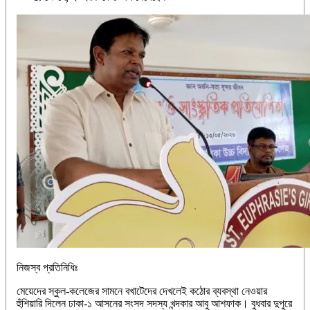
নিজস্ব প্রতিনিধিঃ
মেয়েদের স্কুল-কলেজের সামনে বখাটেদের দেখলেই কঠোর ব্যবস্থা নেওয়ার
হুঁশিয়ারি দিলেন ঢাকা-১ আসনের সংসদ সদস্য খন্দকার আবু আশফাক। বুধবার দুপুরে