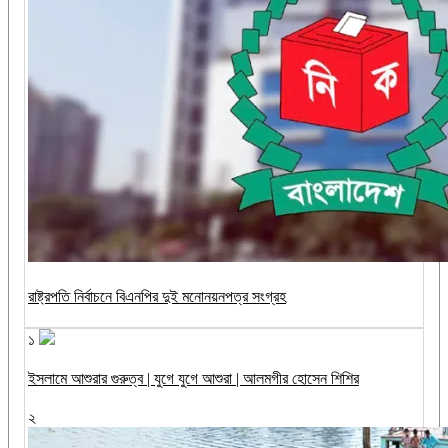
রাষ্ট্রপতি নির্বাচনে বিএনপির দুই মনোনয়নপত্র সংগ্রহ
১
ইসলামে আশুরার গুরুত্ব | যুগে যুগে আশুরা | আলমগীর হোসেন শিশির
২