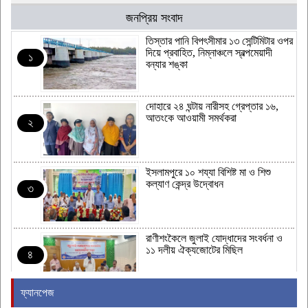
জনপ্রিয় সংবাদ
‎তিস্তার পানি বিপৎসীমার ১৩ সেন্টিমিটার ওপর
দিয়ে প্রবাহিত, নিম্নাঞ্চলে স্বল্পমেয়াদী
১
বন্যার শঙ্কা
দোহারে ২৪ ঘন্টায় নারীসহ গ্রেপ্তার ১৬,
আতংকে আওয়ামী সমর্থকরা
২
ইসলামপুরে ১০ শয্যা বিশিষ্ট মা ও শিশু
কল্যাণ কেন্দ্র উদ্বোধন
৩
রাণীশংকৈলে জুলাই যোদ্ধাদের সংবর্ধনা ও
১১ দলীয় ঐক্যজোটের মিছিল
৪
ফ্যানপেজ
হাম উপসর্গে আরো ৫ শিশুর মৃত্যু