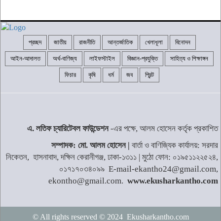
৫
প্রচ্ছদ
জাতীয়
রাজনীতি
আন্তর্জাতিক
খেলাধূলা
বিনোদন
শ্রীনগরে বিএনপির উদ্যোগে গনঅভ্যুত্থান
দিবস উদযাপন
৬
আইন-আদালত
অর্থ-বাণিজ্য
লাইফস্টাইল
বিজ্ঞান-প্রযুক্তি
সাহিত্য ও শিক্ষাঙ্গন
ফিচার
কৃষি
ধর্ম
জব
প্রিন্ট
কালিয়াকৈরে ২৫ লাখ টাকার নকল সিগারেট
জব্দ, গ্রেপ্তার ২
৭
এ. লতিফ চ্যারিটেবল ফাউন্ডেশন
-এর পক্ষে, আলম হোসেন কর্তৃক প্রকাশিত
খালেদা জিয়ার বিরুদ্ধে মিথ্যা সাক্ষী দেওয়া
সম্পাদক: মো. আলম হোসেন |
বার্তা ও বাণিজ্যিক কার্যালয়: সরদার
সাবেক যুগ্ম সচিব জগলুল পাশা গ্রেপ্তার
৮
নিকেতন, হাসনাবাদ, দক্ষিন কেরানীগঞ্জ, ঢাকা-১৩১১ | মুঠো ফোন: ০১৯৫১১২২৫২৪,
০১৭১৭০৩৪০৯৯ E-mail-ekantho24@gmail.com,
ekontho@gmail.com.
www.ekusharkantho.com
দক্ষিণ কোরিয়ায় তীব্র তাপপ্রবাহে ১৬ জনের
মৃত্যু
৯
© All rights reserved © 2024 Ekusharkantho.com