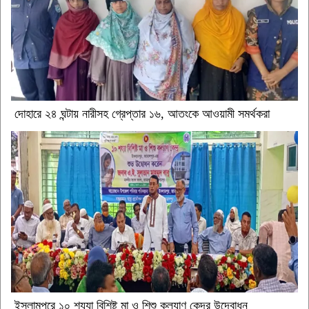
দোহারে ২৪ ঘন্টায় নারীসহ গ্রেপ্তার ১৬, আতংকে আওয়ামী সমর্থকরা
ইসলামপুরে ১০ শয্যা বিশিষ্ট মা ও শিশু কল্যাণ কেন্দ্র উদ্বোধন