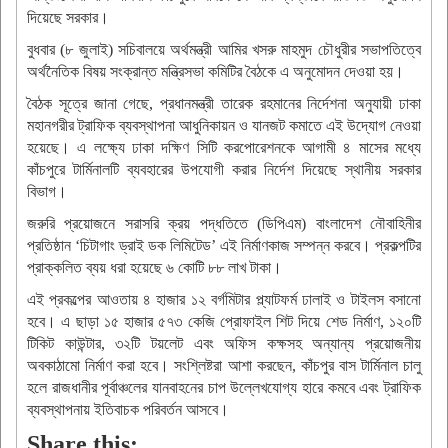
দিয়েছে সরকার।
বুধবার (৮ জুলাই) সচিবালয়ে অর্থমন্ত্রী আমির খসরু মাহমুদ চৌধুরীর সভাপতিত্বে
অর্থনৈতিক বিষয় সংক্রান্ত মন্ত্রিসভা কমিটির বৈঠকে এ অনুমোদন দেওয়া হয়।
বৈঠক সূত্রে জানা গেছে, প্রধানমন্ত্রী তারেক রহমানের নির্দেশনা অনুযায়ী ঢাকা
মহানগরীর ট্রাফিক ব্যবস্থাপনা আধুনিকায়ন ও যানজট কমাতে এই উদ্যোগ নেওয়া
হয়েছে। এ লক্ষ্যে ঢাকা দক্ষিণ সিটি করপোরেশনকে আগামী ৪ মাসের মধ্যে
কাঁচপুরে টার্মিনালটি ব্যবহারের উপযোগী করার নির্দেশ দিয়েছে স্থানীয় সরকার
বিভাগ।
জরুরি প্রয়োজনে সরাসরি ক্রয় পদ্ধতিতে (ডিপিএম) বাংলাদেশ নৌবাহিনীর
প্রতিষ্ঠান ‘চিটাগাং ড্রাই ডক লিমিটেড’ এই নির্মাণকাজ সম্পন্ন করবে। প্রকল্পটির
প্রাক্কলিত ব্যয় ধরা হয়েছে ৬ কোটি ৮৮ লাখ টাকা।
এই প্রকল্পের আওতায় ৪ হাজার ১২ বর্গমিটার প্ল্যাটফর্ম ঢালাই ও টাইলস বসানো
হবে। এ ছাড়া ১৫ হাজার ৫৭৩ কেজি প্রোফাইল শিট দিয়ে শেড নির্মাণ, ১২০টি
টিকিট কাউন্টার, ৩২টি টয়লেট এবং অফিস কক্ষসহ অন্যান্য প্রয়োজনীয়
অবকাঠামো নির্মাণ করা হবে। সংশ্লিষ্টরা আশা করছেন, কাঁচপুর বাস টার্মিনাল চালু
হলে রাজধানীর পূর্বাঞ্চলের যানবাহনের চাপ উল্লেখযোগ্য হারে কমবে এবং ট্রাফিক
ব্যবস্থাপনায় ইতিবাচক পরিবর্তন আসবে।
Share this: