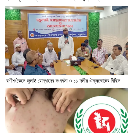
রাণীশংকৈলে জুলাই যোদ্ধাদের সংবর্ধনা ও ১১ দলীয় ঐক্যজোটের মিছিল