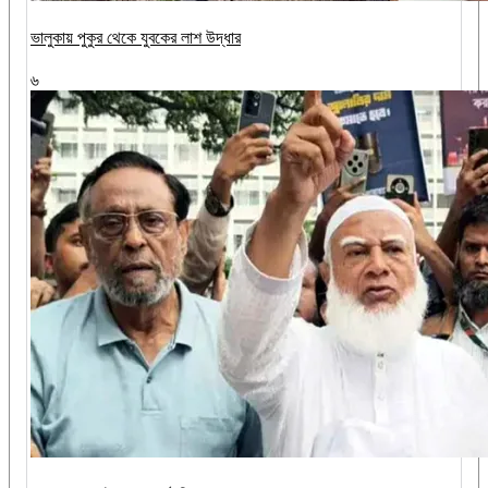
ভালুকায় পুকুর থেকে যুবকের লাশ উদ্ধার
৬