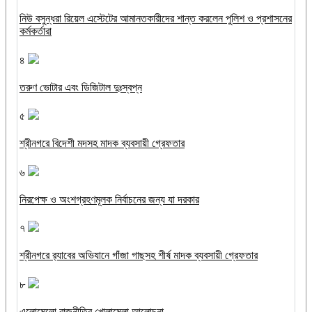
নিউ বসুন্ধরা রিয়েল এস্টেটের আমানতকারীদের শান্ত করলেন পুলিশ ও প্রশাসনের
কর্মকর্তারা
৪
তরুণ ভোটার এবং ডিজিটাল দুঃস্বপ্ন
৫
শ্রীনগরে বিদেশী মদসহ মাদক ব্যবসায়ী গ্রেফতার
৬
নিরপেক্ষ ও অংশগ্রহণমূলক নির্বাচনের জন্য যা দরকার
৭
শ্রীনগরে র‌্যাবের অভিযানে গাঁজা গাছসহ শীর্ষ মাদক ব্যবসায়ী গ্রেফতার
৮
এলোমেলো রাজনীতির খোলামেলা আলোচনা