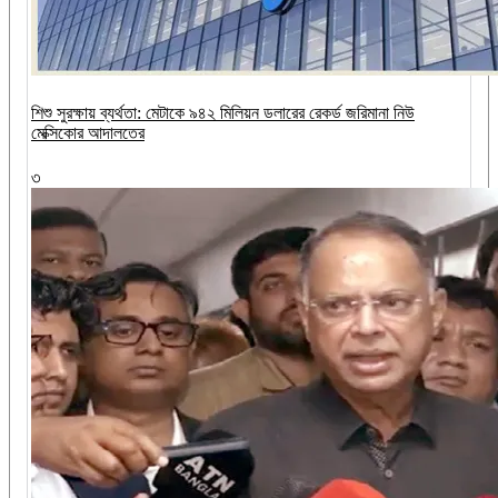
শিশু সুরক্ষায় ব্যর্থতা: মেটাকে ৯৪২ মিলিয়ন ডলারের রেকর্ড জরিমানা নিউ
মেক্সিকোর আদালতের
৩