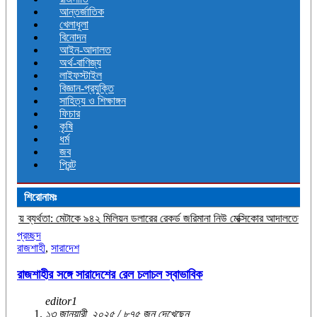
আন্তর্জাতিক
খেলাধূলা
বিনোদন
আইন-আদালত
অর্থ-বাণিজ্য
লাইফস্টাইল
বিজ্ঞান-প্রযুক্তি
সাহিত্য ও শিক্ষাঙ্গন
ফিচার
কৃষি
ধর্ম
জব
প্রিন্ট
শিরোনামঃ
 মেটাকে ৯৪২ মিলিয়ন ডলারের রেকর্ড জরিমানা নিউ মেক্সিকোর আদালতের
দুই-তিন দিনের মধ্যে গ্য
প্রচ্ছদ
রাজশাহী
,
সারাদেশ
রাজশাহীর সঙ্গে সারাদেশের রেল চলাচল স্বাভাবিক
editor1
১৩ জানুয়ারী, ২০২৫ / ৮৭৫ জন দেখেছেন