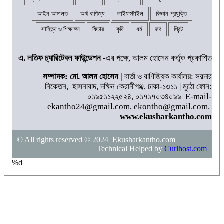
আইন-আদালত
অর্থ-বাণিজ্য
লাইফস্টাইল
বিজ্ঞান-প্রযুক্তি
সাহিত্য ও শিক্ষাঙ্গন
ফিচার
কৃষি
ধর্ম
জব
প্রিন্ট
এ. লতিফ চ্যারিটেবল ফাউন্ডেশন
-এর পক্ষে, আলম হোসেন কর্তৃক প্রকাশিত
সম্পাদক: মো. আলম হোসেন |
বার্তা ও বাণিজ্যিক কার্যালয়: সরদার
নিকেতন, হাসনাবাদ, দক্ষিন কেরানীগঞ্জ, ঢাকা-১৩১১ | মুঠো ফোন:
০১৯৫১১২২৫২৪, ০১৭১৭০৩৪০৯৯ E-mail-
ekantho24@gmail.com, ekontho@gmail.com.
www.ekusharkantho.com
© All rights reserved © 2024 Ekusharkantho.com
Technical Helped by
Curlhost.com
%d