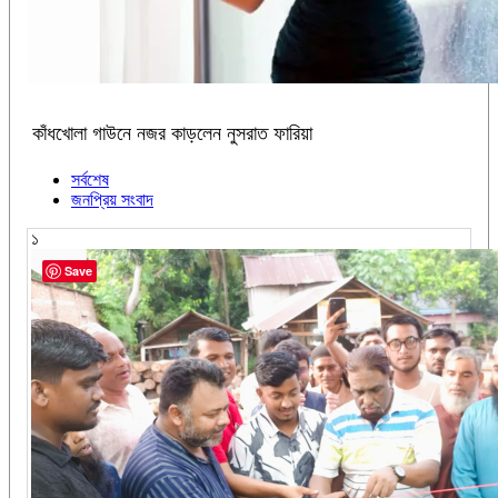
কাঁধখোলা গাউনে নজর কাড়লেন নুসরাত ফারিয়া
সর্বশেষ
জনপ্রিয় সংবাদ
১
Save