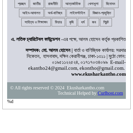
প্রচ্ছদ
জাতীয়
রাজনীতি
আন্তর্জাতিক
খেলাধূলা
বিনোদন
আইন-আদালত
অর্থ-বাণিজ্য
লাইফস্টাইল
বিজ্ঞান-প্রযুক্তি
সাহিত্য ও শিক্ষাঙ্গন
ফিচার
কৃষি
ধর্ম
জব
প্রিন্ট
এ. লতিফ চ্যারিটেবল ফাউন্ডেশন
-এর পক্ষে, আলম হোসেন কর্তৃক প্রকাশিত
সম্পাদক: মো. আলম হোসেন |
বার্তা ও বাণিজ্যিক কার্যালয়: সরদার
নিকেতন, হাসনাবাদ, দক্ষিন কেরানীগঞ্জ, ঢাকা-১৩১১ | মুঠো ফোন:
০১৯৫১১২২৫২৪, ০১৭১৭০৩৪০৯৯ E-mail-
ekantho24@gmail.com, ekontho@gmail.com.
www.ekusharkantho.com
© All rights reserved © 2024 Ekusharkantho.com
Technical Helped by
Curlhost.com
%d