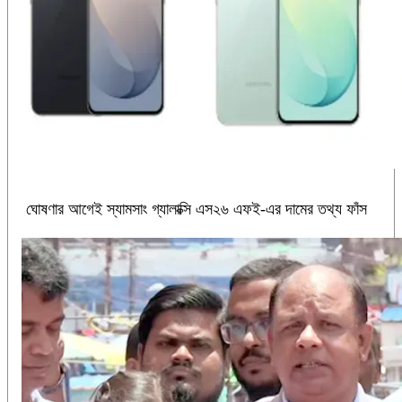
ঘোষণার আগেই স্যামসাং গ্যালাক্সি এস২৬ এফই-এর দামের তথ্য ফাঁস