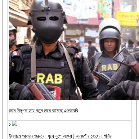
র‍্যাব বিলুপ্ত হয়ে নতুন নামে আসছে এসআরবি
১
ইসলামে আশুরার গুরুত্ব | যুগে যুগে আশুরা | আলমগীর হোসেন শিশির