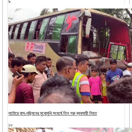
৯
নাটোরে বাস-নছিমনের মুখোমুখি সংঘর্ষে তিন গরু ব্যবসায়ী নিহত
১০