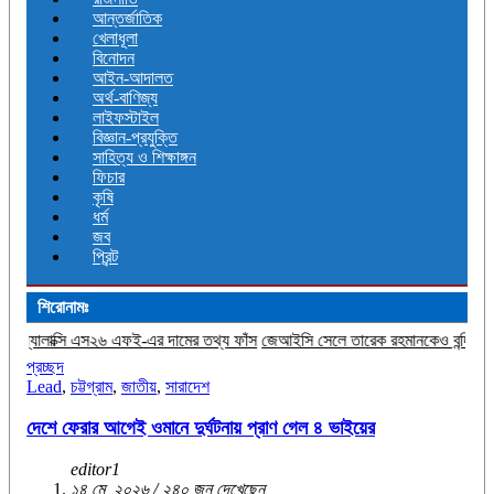
আন্তর্জাতিক
খেলাধূলা
বিনোদন
আইন-আদালত
অর্থ-বাণিজ্য
লাইফস্টাইল
বিজ্ঞান-প্রযুক্তি
সাহিত্য ও শিক্ষাঙ্গন
ফিচার
কৃষি
ধর্ম
জব
প্রিন্ট
শিরোনামঃ
২৬ এফই-এর দামের তথ্য ফাঁস
জেআইসি সেলে তারেক রহমানকেও বন্দি রেখে নির্যাতন করা হয়
প্রচ্ছদ
Lead
,
চট্টগ্রাম
,
জাতীয়
,
সারাদেশ
দেশে ফেরার আগেই ওমানে দুর্ঘটনায় প্রাণ গেল ৪ ভাইয়ের
editor1
১৪ মে, ২০২৬ / ২৪০ জন দেখেছেন