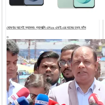
ঘোষণার আগেই স্যামসাং গ্যালাক্সি এস২৬ এফই-এর দামের তথ্য ফাঁস
৩