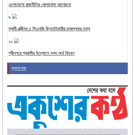
এলোমেলো রাজনীতির খোলামেলা আলোচনা
৯
স্বামী-স্ত্রীসহ ৪ সিএনজি ছিনতাইকারীর চাঞ্চল্যকর তথ্য
১০
শ্রীনগরে প্রবাসীর উদ্যোগে নগদ অর্থ বিতরণ
ফ্যানপেজ