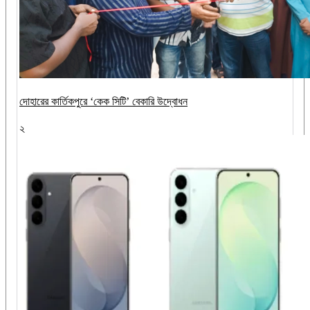
দোহারের কার্তিকপুরে ‘কেক সিটি’ বেকারি উদ্বোধন
২