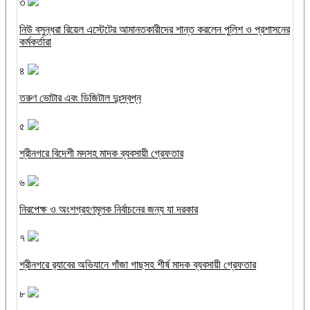
৩
নিউ বসুন্ধরা রিয়েল এস্টেটের আমানতকারীদের শান্ত করলেন পুলিশ ও প্রশাসনের
কর্মকর্তারা
৪
তরুণ ভোটার এবং ডিজিটাল দুঃস্বপ্ন
৫
শ্রীনগরে বিদেশী মদসহ মাদক ব্যবসায়ী গ্রেফতার
৬
নিরপেক্ষ ও অংশগ্রহণমূলক নির্বাচনের জন্য যা দরকার
৭
শ্রীনগরে র‌্যাবের অভিযানে গাঁজা গাছসহ শীর্ষ মাদক ব্যবসায়ী গ্রেফতার
৮