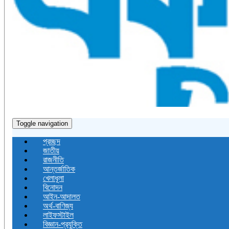
Toggle navigation
প্রচ্ছদ
জাতীয়
রাজনীতি
আন্তর্জাতিক
খেলাধূলা
বিনোদন
আইন-আদালত
অর্থ-বাণিজ্য
লাইফস্টাইল
বিজ্ঞান-প্রযুক্তি