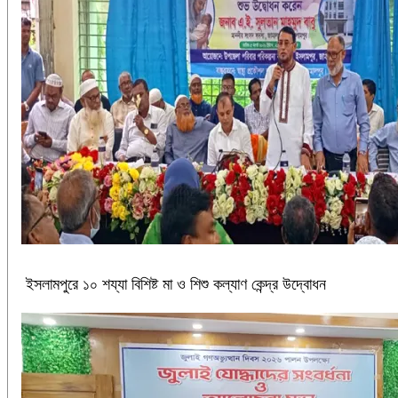
ইসলামপুরে ১০ শয্যা বিশিষ্ট মা ও শিশু কল্যাণ কেন্দ্র উদ্বোধন