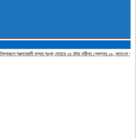
ল্পমেয়াদী বন্যার শঙ্কা
দোহারে ২৪ ঘন্টায় নারীসহ গ্রেপ্তার ১৬, আতংকে আওয়ামী সমর্থকরা