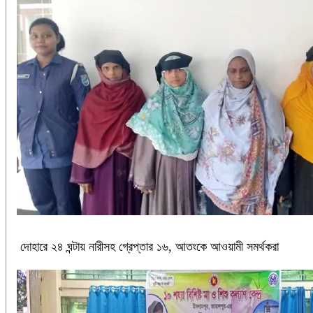
দোহারে ২৪ ঘন্টায় নারীসহ গ্রেপ্তার ১৬, আতংকে আওয়ামী সমর্থকরা