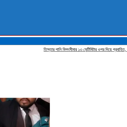
‎তিস্তার পানি বিপৎসীমার ১৩ সেন্টিমিটার ওপর দিয়ে প্রবাহিত, নিম্নাঞ্চলে স্ব