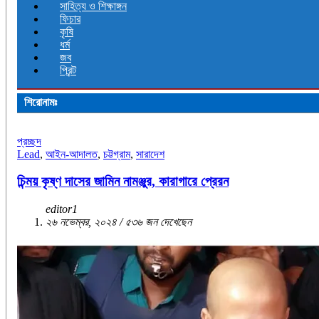
সাহিত্য ও শিক্ষাঙ্গন
ফিচার
কৃষি
ধর্ম
জব
প্রিন্ট
শিরোনামঃ
প্রচ্ছদ
Lead
,
আইন-আদালত
,
চট্টগ্রাম
,
সারাদেশ
চিন্ময় কৃষ্ণ দাসের জামিন নামঞ্জুর, কারাগারে প্রেরন
editor1
২৬ নভেম্বর, ২০২৪ / ৫৩৬ জন দেখেছেন