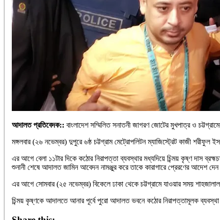
আদালত প্রতিবেদক::
বাংলাদেশ সম্মিলিত সনাতনী জাগরণ জোটের মুখপাত্র ও চট্টগ্রামে
মঙ্গলবার (২৬ নভেম্বর) দুপুরে ৬ষ্ঠ চট্টগ্রাম মেট্রোপলিটন ম্যাজিস্ট্রেট কাজী শরীফুল
এর আগে বেলা ১১টার দিকে কঠোর নিরাপত্তা ব্যবস্থার মধ্যদিয়ে চিন্ময় কৃষ্ণ দাস ব্রহ
শুনানী শেষে আদালত জামিন আবেদন নামঞ্জুর করে তাকে কারাগারে প্রেরণের আদেশ দে
এর আগে সোমবার (২৫ নভেম্বর) বিকেলে ঢাকা থেকে চট্টগ্রামে যাওয়ার সময় শাহজালাল বিম
চিন্ময় কৃষ্ণকে আদালতে আনার পূর্বে পুরো আদালত ভবনে কঠোর নিরাপত্তামূলক ব্যবস
Share this: