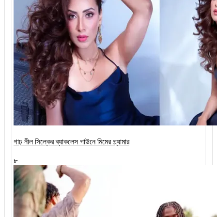
গাঢ় নীল সিল্কের ব্যাকলেস গাউনে মিমের গ্ল্যামার
৮