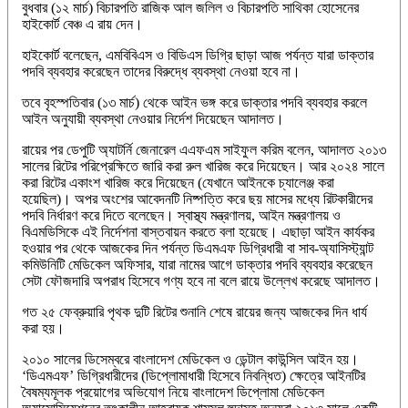
বুধবার (১২ মার্চ) বিচারপতি রাজিক আল জলিল ও বিচারপতি সাথিকা হোসেনের
হাইকোর্ট বেঞ্চ এ রায় দেন।
হাইকোর্ট বলেছেন, এমবিবিএস ও বিডিএস ডিগ্রি ছাড়া আজ পর্যন্ত যারা ডাক্তার
পদবি ব্যবহার করেছেন তাদের বিরুদ্ধে ব্যবস্থা নেওয়া হবে না।
তবে বৃহস্পতিবার (১৩ মার্চ) থেকে আইন ভঙ্গ করে ডাক্তার পদবি ব্যবহার করলে
আইন অনুযায়ী ব্যবস্থা নেওয়ার নির্দেশ দিয়েছেন আদালত।
রায়ের পর ডেপুটি অ্যাটর্নি জেনারেল এএফএম সাইফুল করিম বলেন, আদালত ২০১৩
সালের রিটের পরিপ্রেক্ষিতে জারি করা রুল খারিজ করে দিয়েছেন। আর ২০২৪ সালে
করা রিটের একাংশ খারিজ করে দিয়েছেন (যেখানে আইনকে চ্যালেঞ্জ করা
হয়েছিল)। অপর অংশের আবেদনটি নিষ্পত্তি করে ছয় মাসের মধ্যে রিটকারীদের
পদবি নির্ধারণ করে দিতে বলেছেন। স্বাস্থ্য মন্ত্রণালয়, আইন মন্ত্রণালয় ও
বিএমডিসিকে এই নির্দেশনা বাস্তবায়ন করতে বলা হয়েছে। এছাড়া আইন কার্যকর
হওয়ার পর থেকে আজকের দিন পর্যন্ত ডিএমএফ ডিগ্রিধারী বা সাব-অ্যাসিস্ট্যান্ট
কমিউনিটি মেডিকেল অফিসার, যারা নামের আগে ডাক্তার পদবি ব্যবহার করেছেন
সেটা ফৌজদারি অপরাধ হিসেবে গণ্য হবে না বলে রায়ে উল্লেখ করেছে আদালত।
গত ২৫ ফেব্রুয়ারি পৃথক দুটি রিটের শুনানি শেষে রায়ের জন্য আজকের দিন ধার্য
করা হয়।
২০১০ সালের ডিসেম্বরে বাংলাদেশ মেডিকেল ও ডেন্টাল কাউন্সিল আইন হয়।
‘ডিএমএফ’ ডিগ্রিধারীদের (ডিপ্লোমাধারী হিসেবে নিবন্ধিত) ক্ষেত্রে আইনটির
বৈষম্যমূলক প্রয়োগের অভিযোগ নিয়ে বাংলাদেশ ডিপ্লোমা মেডিকেল