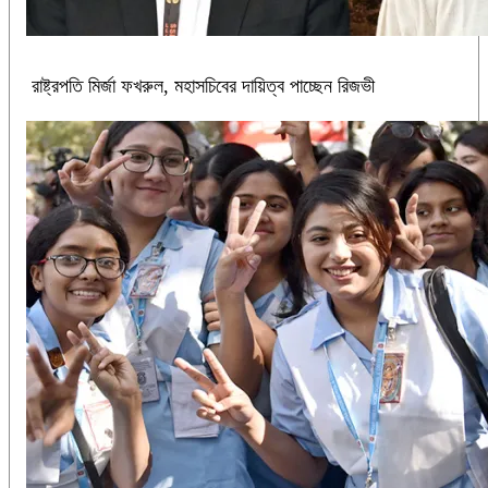
রাষ্ট্রপতি মির্জা ফখরুল, মহাসচিবের দায়িত্ব পাচ্ছেন রিজভী