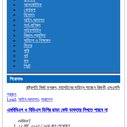
আন্তর্জাতিক
খেলাধূলা
বিনোদন
আইন-আদালত
অর্থ-বাণিজ্য
লাইফস্টাইল
বিজ্ঞান-প্রযুক্তি
সাহিত্য ও শিক্ষাঙ্গন
ফিচার
কৃষি
ধর্ম
জব
প্রিন্ট
শিরোনামঃ
রাষ্ট্রপতি মির্জা ফখরুল, মহাসচিবের দায়িত্ব পাচ্ছেন রিজভী
এসএসসির ফল প্রকাশ, পাসের হা
প্রচ্ছদ
Lead
,
আইন-আদালত
,
সারাদেশ
এমবিবিএস ও বিডিএস ডিগ্রি ছাড়া কেউ ডাক্তার লিখতে পারবে না
editor1
১২ মার্চ, ২০২৫ / ৩৩৪ জন দেখেছেন