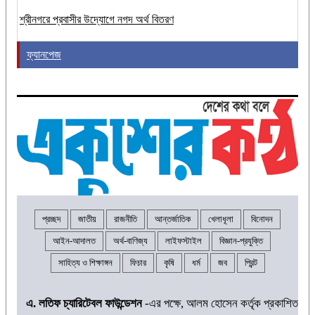
শ্রীনগরে প্রবাসীর উদ্যোগে নগদ অর্থ বিতরণ
ফ্যানপেজ
প্রচ্ছদ
জাতীয়
রাজনীতি
আন্তর্জাতিক
খেলাধূলা
বিনোদন
আইন-আদালত
অর্থ-বাণিজ্য
লাইফস্টাইল
বিজ্ঞান-প্রযুক্তি
সাহিত্য ও শিক্ষাঙ্গন
ফিচার
কৃষি
ধর্ম
জব
প্রিন্ট
এ. লতিফ চ্যারিটেবল ফাউন্ডেশন
-এর পক্ষে, আলম হোসেন কর্তৃক প্রকাশিত