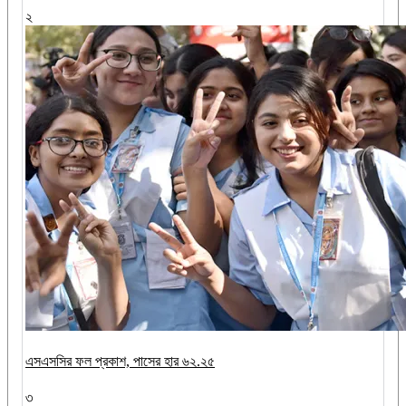
২
এসএসসির ফল প্রকাশ, পাসের হার ৬২.২৫
৩