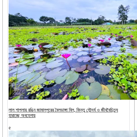
লাল শাপলায় রঙিন জামালপুরের বৈলডাঙ্গা বিল, কিন্তু সৌন্দর্য ও জীববৈচিত্র্য
হারাচ্ছে অবহেলায়
৫