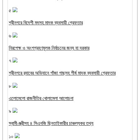
৫
শ্রীনগরে বিদেশী মদসহ মাদক ব্যবসায়ী গ্রেফতার
৬
নিরপেক্ষ ও অংশগ্রহণমূলক নির্বাচনের জন্য যা দরকার
৭
শ্রীনগরে র‌্যাবের অভিযানে গাঁজা গাছসহ শীর্ষ মাদক ব্যবসায়ী গ্রেফতার
৮
এলোমেলো রাজনীতির খোলামেলা আলোচনা
৯
স্বামী-স্ত্রীসহ ৪ সিএনজি ছিনতাইকারীর চাঞ্চল্যকর তথ্য
১০