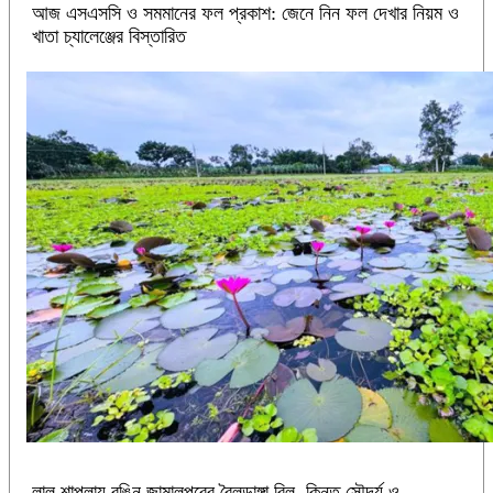
আজ এসএসসি ও সমমানের ফল প্রকাশ: জেনে নিন ফল দেখার নিয়ম ও
খাতা চ্যালেঞ্জের বিস্তারিত
লাল শাপলায় রঙিন জামালপুরের বৈলডাঙ্গা বিল, কিন্তু সৌন্দর্য ও