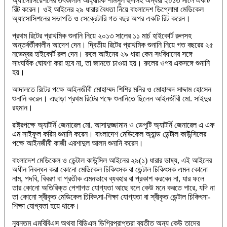
অ্যাসোসিয়েশনের তৎকালীন আহ্বায়ক শামসুল হুদাসহ অন্যরা ২০১৩ সালে একটি
রিট করেন। ওই আইনের ২৯ ধারার বৈধতা নিয়ে বাংলাদেশ ডিপ্লোমা মেডিকেল
অ্যাসোসিশনের সভাপতি ও সেক্রেটারি গত বছর অপর একটি রিট করেন।
প্রথম রিটের প্রাথমিক শুনানি নিয়ে ২০১৩ সালের ১১ মার্চ হাইকোর্ট রুলসহ
অন্তর্বর্তীকালীন আদেশ দেন। দ্বিতীয় রিটের প্রাথমিক শুনানি নিয়ে গত বছরের ২৫
নভেম্বর হাইকোর্ট রুল দেন। রুলে আইনের ২৯ ধারা কেন সংবিধানের সঙ্গে
সাংঘর্ষিক ঘোষণা করা হবে না, তা জানতে চাওয়া হয়। রুলের ওপর একসঙ্গে শুনানি
হয়।
আদালতে রিটের পক্ষে আইনজীবী মোহাম্মদ শিশির মনির ও মোহাম্মদ সাদ্দাম হোসেন
শুনানি করেন। এছাড়া প্রথম রিটের পক্ষে শুনানিতে ছিলেন আইনজীবী মো. সাইদুর
রহমান।
রাষ্ট্রপক্ষে অ্যাটর্নি জেনারেল মো. আসাদুজ্জামান ও ডেপুটি অ্যাটর্নি জেনারেল এ এফ
এম সাইফুল করিম শুনানি করেন। বাংলাদেশ মেডিকেল অ্যান্ড ডেন্টাল কাউন্সিলের
পক্ষে আইনজীবী কাজী এরশাদুল আলম শুনানি করেন।
বাংলাদেশ মেডিকেল ও ডেন্টাল কাউন্সিল আইনের ২৯(১) ধারার ভাষ্য, এই আইনের
অধীন নিবন্ধন করা কোনো মেডিকেল চিকিৎসক বা ডেন্টাল চিকিৎসক এমন কোনো
নাম, পদবি, বিবরণ বা প্রতীক এমনভাবে ব্যবহার বা প্রকাশ করবেন না, যার ফলে
তার কোনো অতিরিক্ত পেশাগত যোগ্যতা আছে বলে কেউ মনে করতে পারে, যদি না
তা কোনো স্বীকৃত মেডিকেল চিকিৎসা-শিক্ষা যোগ্যতা বা স্বীকৃত ডেন্টাল চিকিৎসা-
শিক্ষা যোগ্যতা হয়ে থাকে।
ন্যূনতম এমবিবিএস অথবা বিডিএস ডিগ্রিপ্রাপ্তরা ব্যতীত অন্য কেউ তাদের