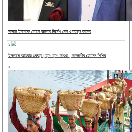
সাদ্দাম-ইনানকে ফোনে হামলার নির্দেশ দেন ওবায়দুল কাদের
১
ইসলামে আশুরার গুরুত্ব | যুগে যুগে আশুরা | আলমগীর হোসেন শিশির
২