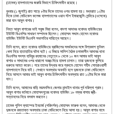
(ঢামেক) হাসপাতালের জরুরি বিভাগে চিকিৎসাধীন রয়েছে।
বুধবার (১ জুলাই) রাত সাড়ে ৮টার দিকে তাদের ওপর হামলা হয়। মধ্যরাত ১২টার
দিকে ঢাকা মেডিকেল কলেজ হাসপাতালের ওয়ান স্টপ ইমারজেন্সি সেন্টারে (ওসেকে)
মারা যান আবুল বাশার।
নিহত আবুল বাশারের ভাই সবুজ মিয়া বলেন, বাদশা আদাবর নবোদয় হাউজিংয়ের
ইউনিট বিএনপির সাধারণ সম্পাদক ছিলেন। মোহাম্মদ সদ্দাম হোসেন নবোদয়
হাউজিং ইউনিট বিএনপি সভাপতির দায়িত্বে আছেন।
তিনি বলেন, রাতে নবোদয় হাউজিংয়ে ব্রাজিলের সমর্থকদের সঙ্গে বিশ্বকাপ ফুটবল
খেলা নিয়ে হাতাহাতির ঘটনা ঘটে। এ বিষয়ে সালিশ বৈঠক চলাকালীন আদাবর থানা
বিএনপির সদস্য হাবিবুর রহমানের নেতৃত্বে ৮ থেকে ১০ জন আমার ভাই আবুল
বাশার ও সাদ্দামের ওপর ধারালো অস্ত্র দিয়ে হামলা চালান। তারা দুজনকে কুপিয়ে
গুরুতর আহত করেন। পরে তাদের উদ্ধার করে প্রথমে হোসেন শহীদ সোহরাওয়ার্দী
হাসপাতালে নিয়ে যাই। সেখানে অবস্থার অবনতি হলে দুজনকে ঢাকা মেডিকেলে
নিয়ে আসলে আমার ভাই আবুল বাশার চিকিৎসাধীন অবস্থায় রাত ১২টার দিকে মারা
যান।
তিনি বলেন, আমাদের বাড়ি ময়মনসিংহ জেলার নান্দাইল থানার পূর্ব দরিল্লা গ্রাম।
আবুল বাশার বর্তমানে মোহাম্মদপুরের নবোদয় হাউজিং ১৮ নম্বর বাসায় স্ত্রী-
সন্তানদের নিয়ে বসবাস করতেন।
ঢামেক পুলিশ ক্যাম্পের ইনচার্জ (পরিদর্শক) মোহাম্মদ ফারুক বলেন, আদাবর থেকে
দুজনকে রক্তাক্ত অবস্থায় ঢাকা মেডিকেলে নিয়ে আসা হয়। আবুল বাশার নামে