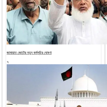
জামায়াত জোটের নতুন কর্মসূচির ঘোষণা
৭