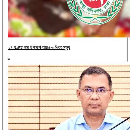
২৪ ঘণ্টায় হাম উপসর্গে আরও ৬ শিশুর মৃত্যু
৯