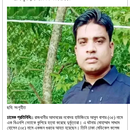
ছবি: সংগৃহীত
ঢামেক প্রতিনিধি::
রাজধানীর আদাবরের নবোদয় হাউজিংয়ে আবুল বাশার (৩৫) নামে
এক বিএনপি নেতাকে কুপিয়ে হত্যা করেছে দুর্বৃত্তরা। এ ঘটনায় মোহাম্মাদ সাদ্দাম
হোসেন (৩৫) নামে একজন গুরতর আহত হয়েছেন। তিনি ঢাকা মেডিকেল কলেজ