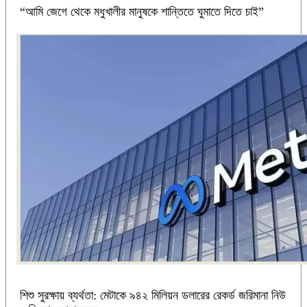
“আমি জেগে থেকে মধুখালীর মানুষকে শান্তিতে ঘুমাতে দিতে চাই”
শিশু সুরক্ষায় ব্যর্থতা: মেটাকে ৯৪২ মিলিয়ন ডলারের রেকর্ড জরিমানা নিউ