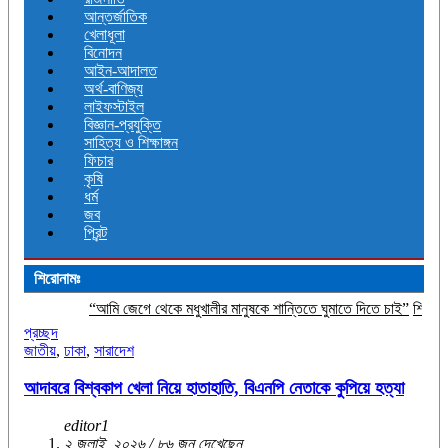
আন্তর্জাতিক
খেলাধূলা
বিনোদন
আইন-আদালত
অর্থ-বাণিজ্য
লাইফস্টাইল
বিজ্ঞান-প্রযুক্তি
সাহিত্য ও শিক্ষাঙ্গন
ফিচার
কৃষি
ধর্ম
জব
প্রিন্ট
শিরোনামঃ
“আমি জেগে থেকে মধুখালীর মানুষকে শান্তিতে ঘুমাতে দিতে চাই”
শিশু সুরক্ষায় ব্যর্থতা
প্রচ্ছদ
জাতীয়
,
ঢাকা
,
সারাদেশ
আদাবরে বিশ্বকাপ খেলা নিয়ে হাতাহাতি, বিএনপি নেতাকে কুপিয়ে হত্যা
editor1
২ জুলাই, ২০২৬ / ৮৬ জন দেখেছেন