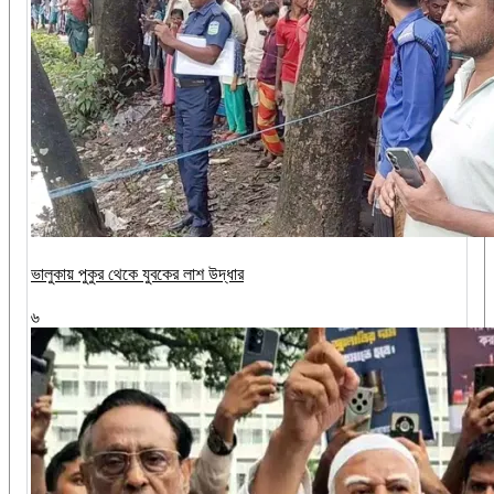
ভালুকায় পুকুর থেকে যুবকের লাশ উদ্ধার
৬