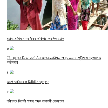
মহান মে দিবসে শ্রমিকের অধিকার সংরক্ষিত হোক
৩
নিউ বসুন্ধরা রিয়েল এস্টেটের আমানতকারীদের শান্ত করলেন পুলিশ ও প্রশাসনের
কর্মকর্তারা
৪
তরুণ ভোটার এবং ডিজিটাল দুঃস্বপ্ন
৫
শ্রীনগরে বিদেশী মদসহ মাদক ব্যবসায়ী গ্রেফতার