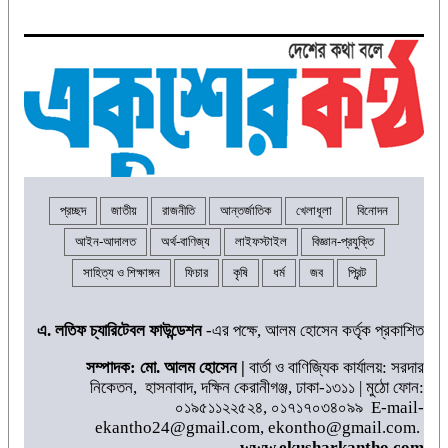
প্রচ্ছদ
জাতীয়
রাজনীতি
আন্তর্জাতিক
খেলাধূলা
বিনোদন
আইন-আদালত
অর্থ-বাণিজ্য
লাইফস্টাইল
বিজ্ঞান-প্রযুক্তি
সাহিত্য ও শিক্ষাঙ্গন
ফিচার
কৃষি
ধর্ম
জব
প্রিন্ট
এ. লতিফ চ্যারিটেবল ফাউন্ডেশন
-এর পক্ষে, আলম হোসেন কর্তৃক প্রকাশিত
সম্পাদক: মো. আলম হোসেন |
বার্তা ও বাণিজ্যিক কার্যালয়: সরদার
নিকেতন, হাসনাবাদ, দক্ষিন কেরানীগঞ্জ, ঢাকা-১৩১১ | মুঠো ফোন:
০১৯৫১১২২৫২৪, ০১৭১৭০৩৪০৯৯ E-mail-
ekantho24@gmail.com, ekontho@gmail.com.
www.ekusharkantho.com