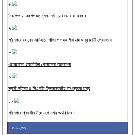
৬
নিরপেক্ষ ও অংশগ্রহণমূলক নির্বাচনের জন্য যা দরকার
৭
শ্রীনগরে র‌্যাবের অভিযানে গাঁজা গাছসহ শীর্ষ মাদক ব্যবসায়ী গ্রেফতার
৮
এলোমেলো রাজনীতির খোলামেলা আলোচনা
৯
স্বামী-স্ত্রীসহ ৪ সিএনজি ছিনতাইকারীর চাঞ্চল্যকর তথ্য
১০
শ্রীনগরে প্রবাসীর উদ্যোগে নগদ অর্থ বিতরণ
ফ্যানপেজ