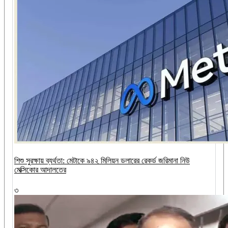
শিশু সুরক্ষায় ব্যর্থতা: মেটাকে ৯৪২ মিলিয়ন ডলারের রেকর্ড জরিমানা নিউ
মেক্সিকোর আদালতের
৩