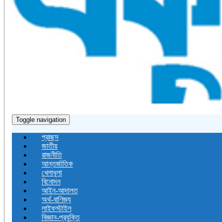
Toggle navigation
প্রচ্ছদ
জাতীয়
রাজনীতি
আন্তর্জাতিক
খেলাধূলা
বিনোদন
আইন-আদালত
অর্থ-বাণিজ্য
লাইফস্টাইল
বিজ্ঞান-প্রযুক্তি