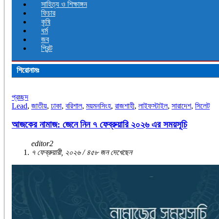
সাহিত্য ও শিক্ষাঙ্গন
ফিচার
কৃষি
ধর্ম
জব
প্রিন্ট
শিরোনামঃ
প্রচ্ছদ
Lead
,
জাতীয়
,
ঢাকা
,
বরিশাল
,
ময়মনসিংহ
,
রাজশাহী
,
লাইফস্টাইল
,
সারাদেশ
,
সিলেট
আজকের নামাজ: জেনে নিন ৭ ফেব্রুয়ারি ২০২৬ এর সময়সূচি
editor2
৭ ফেব্রুয়ারী, ২০২৬ / ৪৫৮ জন দেখেছেন