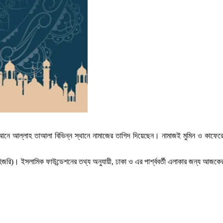
রআনে আল্লাহ তাআলা বিভিন্ন স্থানে নামাজের তাগিদ দিয়েছেন। নামাজই মুমিন ও কাফেরের 
ি)। ইসলামিক ফাউন্ডেশনের তথ্য অনুযায়ী, ঢাকা ও এর পার্শ্ববর্তী এলাকার জন্য আজকের ন