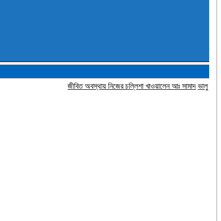
জীবিত অবস্থায় নিজের চল্লিশা খাওয়ালেন আঃ সামাদ
ভালুকায় পুকুর থেকে 