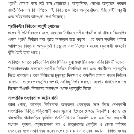
প্রার্থী ঘোষণা করে মাঠ চষে বেড়াচ্ছে। অন্যদিকে, দেশের অন্যতম প্রধান
রাজনৈতিক দল বিএনপিতে এই নির্বাচনকে ঘিরে অন্তর্কোন্দল, ‘বিদ্রোহী’ প্রার্থী
এবং সহিংসতার আশঙ্কা দেখা দিয়েছে।
প্রতীকহীন নির্বাচনে বহুমুখী চ্যালেঞ্জ
দলের নীতিনির্ধারকদের মতে, এবারের নির্বাচনে দলীয় প্রতীক না থাকায় বিএনপির
একক প্রার্থী নির্ধারণ করা প্রায় অসম্ভব হয়ে পড়বে। এর ফলে স্থানীয় পর্যায়ে
আধিপত্য বিস্তার, অভ্যন্তরীণ কোন্দল এবং নিজেদের মধ্যে রক্তক্ষয়ী সংঘর্ষের
ঝুঁকি তৈরি হতে পারে।
এ বিষয়ে জানতে চাইলে বিএনপির সিনিয়র যুগ্ম মহাসচিব রুহুল কবির রিজভী বলেন:
“সরকারপ্রধান বলেছেন স্থানীয় নির্বাচন শিগগিরই হবে এবং প্রার্থীদের প্রস্তুতি
নিতে বলেছেন। তবে নির্বাচনের চূড়ান্ত দিনক্ষণ ও তফসিল ঘোষণা করবে নির্বাচন
কমিশন। তাদের প্রস্তুতির ওপরই সবকিছু নির্ভর করছে। অবশ্য রাজনৈতিক দল
হিসেবে বিএনপি নিজেদের অবস্থান থেকে প্রস্তুতি নিচ্ছে।”
সাংগঠনিক তৎপরতা ও কঠোর বার্তা
জানা গেছে, আসন্ন নির্বাচনকে অত্যন্ত গুরুত্বের সঙ্গে নিয়ে দেশব্যাপী
সাংগঠনিক ভিত্তি শক্তিশালী করার সুযোগ হিসেবে দেখছে বিএনপি। গত ৯ মে
রাজধানীর খামারবাড়ির কৃষিবিদ ইনস্টিটিউশনে বিএনপি এবং এর তিন সহযোগী
সংগঠন- যুবদল, স্বেচ্ছাসেবক দল ও ছাত্রদলের কেন্দ্রীয় ও জেলা পর্যায়ের
নেতাদের সঙ্গে মতবিনিময় করেন দলের চেয়ারম্যান তারেক রহমান। বিগত সংসদ