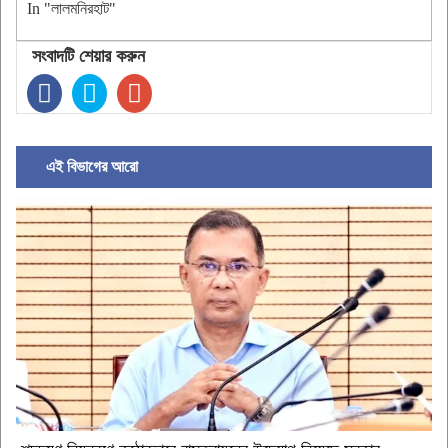
In "লালমনিরহাট"
সংবাদটি শেয়ার করুন
এই বিভাগের আরো