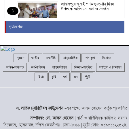
জামালপুরে জুলাই গণঅভ্যুত্থান দিবস
উপলক্ষে আলোচনা সভা ও সংবর্ধনা
৪
ফ্যানপেজ
যুক্তরাষ্ট্রের প্রথম মুসলিম সিনেটর হতে
পারেন এল-সায়েদ
৫
প্রচ্ছদ
জাতীয়
রাজনীতি
আন্তর্জাতিক
খেলাধূলা
বিনোদন
শেখ হাসিনাকে দিল্লিতে কথা বলতে দেওয়ায়
ক্ষুব্ধ ঢাকা
৬
আইন-আদালত
অর্থ-বাণিজ্য
লাইফস্টাইল
বিজ্ঞান-প্রযুক্তি
সাহিত্য ও শিক্ষাঙ্গন
ফিচার
কৃষি
ধর্ম
জব
প্রিন্ট
‘জুলাই গণঅভ্যুত্থান স্মৃতি জাদুঘর’ আজ
থেকে উন্মুক্ত
৭
এ. লতিফ চ্যারিটেবল ফাউন্ডেশন
-এর পক্ষে, আলম হোসেন কর্তৃক প্রকাশিত
বিশ্ববাজারে আবারও জ্বালানি তেলের দাম
সম্পাদক: মো. আলম হোসেন |
বার্তা ও বাণিজ্যিক কার্যালয়: সরদার
কমল
৮
নিকেতন, হাসনাবাদ, দক্ষিন কেরানীগঞ্জ, ঢাকা-১৩১১ | মুঠো ফোন: ০১৯৫১১২২৫২৪,