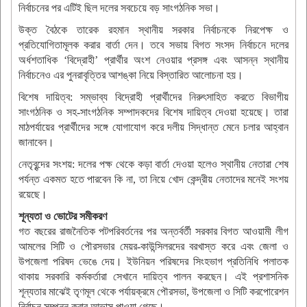
নির্বাচনের পর এটিই ছিল দলের সবচেয়ে বড় সাংগঠনিক সভা।
উক্ত বৈঠকে তারেক রহমান স্থানীয় সরকার নির্বাচনকে নিরপেক্ষ ও
প্রতিযোগিতামূলক করার বার্তা দেন। তবে সভায় বিগত সংসদ নির্বাচনে দলের
অর্ধশতাধিক ‘বিদ্রোহী’ প্রার্থীর অংশ নেওয়ার প্রসঙ্গ এবং আসন্ন স্থানীয়
নির্বাচনেও এর পুনরাবৃত্তির আশঙ্কা নিয়ে বিস্তারিত আলোচনা হয়।
বিশেষ দায়িত্ব: সম্ভাব্য বিদ্রোহী প্রার্থীদের নিরুৎসাহিত করতে বিভাগীয়
সাংগঠনিক ও সহ-সাংগঠনিক সম্পাদকদের বিশেষ দায়িত্ব দেওয়া হয়েছে। তারা
মাঠপর্যায়ের প্রার্থীদের সঙ্গে যোগাযোগ করে দলীয় সিদ্ধান্ত মেনে চলার আহ্বান
জানাবেন।
নেতৃবৃন্দের সংশয়: দলের পক্ষ থেকে কড়া বার্তা দেওয়া হলেও স্থানীয় নেতারা শেষ
পর্যন্ত একমত হতে পারবেন কি না, তা নিয়ে খোদ কেন্দ্রীয় নেতাদের মনেই সংশয়
রয়েছে।
শূন্যতা ও ভোটের সমীকরণ
গত বছরের রাজনৈতিক পটপরিবর্তনের পর অন্তর্বর্তী সরকার বিগত আওয়ামী লীগ
আমলের সিটি ও পৌরসভার মেয়র-কাউন্সিলরদের বরখাস্ত করে এবং জেলা ও
উপজেলা পরিষদ ভেঙে দেয়। ইউনিয়ন পরিষদের সিংহভাগ প্রতিনিধি পলাতক
থাকায় সরকারি কর্মকর্তারা সেখানে দায়িত্ব পালন করছেন। এই প্রশাসনিক
শূন্যতার মাঝেই তৃণমূল থেকে পর্যায়ক্রমে পৌরসভা, উপজেলা ও সিটি করপোরেশন
নির্বাচন সম্পন্ন করার আভাস পাওয়া গেছে।