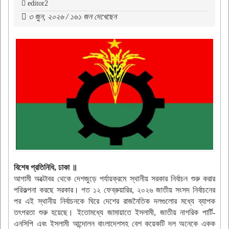
editor2
৩ জুন, ২০২৬ / ১৬১ জন দেখেছেন
বিশেষ প্রতিনিধি, ঢাকা ॥
আগামী অক্টোবর থেকে দেশজুড়ে পর্যায়ক্রমে স্থানীয় সরকার নির্বাচন শুরু করার
পরিকল্পনা করছে সরকার। গত ১২ ফেব্রুয়ারির, ২০২৬ জাতীয় সংসদ নির্বাচনের
পর এই স্থানীয় নির্বাচনকে ঘিরে দেশের রাজনৈতিক দলগুলোর মধ্যে ব্যাপক
তৎপরতা শুরু হয়েছে। ইতোমধ্যে জামায়াতে ইসলামী, জাতীয় নাগরিক পার্টি-
এনসিপি এবং ইসলামী আন্দোলন বাংলাদেশসহ বেশ কয়েকটি দল অনেকে একক